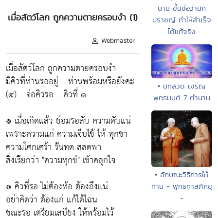
นาม ขึ้นชื่อว่านัก
เมื่อสัตว์โลก ถูกความตายครอบงำ (1)
ปราชญ์ ทำให้สำเร็จ
ได้แท้จริง
Webmaster
เมื่อสัตว์โลก ถูกความตายครอบงำ
มีคิวที่ท่านรออยู่ .. ท่านพร้อมหรือยังคะ
• บทสวด เจริญ
(๔) .. จ่อคิวรอ .. คิวที่ ๑
พุทธมนต์ 7 ตำนาน
๏ เมื่อเกิดแล้ว ย่อมรอลับ ความดับแน่
เพราะความแก่ ความเจ็บไข้ ไห้ ทุกขา
ความโศกเศร้า รันทด สลดพา
สิ่งเรียกว่า "ความทุกข์" เข้าคลุกใจ
• ลักษณะวิธีการให้
๏ คิวที่รอ ไม่ต้องท้อ ต้องถึงแน่
ทาน - พุทธทาสภิกขุ
อย่าคิดว่า ต้องแก่ แก้ได้ไฉน
-
ขณะรอ เตรียมเสบียง ให้พร้อมไว้