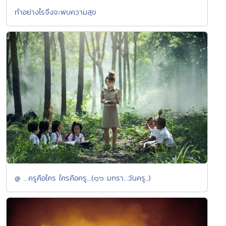
ทำอย่างไรจึงจะพบความสุข
@ ...ครูคือใคร ใครคือครู...(๑๖ มกรา...วันครู..)