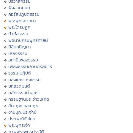
ปริวาสกรรม
ฟังสวดมนต์
คอร์สปฏิบัติธรรม
พระพุทธศาสนา
พระไตรปิฏก
หัวข้อธรรม
พจนานุกรมพุทธศาสน์
มิลินทปัญหา
เสียงธรรม
สถานีเพลงธรรมะ
เพลงธรรมะ/ดนตรีสมาธิ
ธรรมะปฏิบัติ
คลังแสงแห่งธรรม
บทสวดมนต์
หลักธรรมนำสุขฯ
กรรมฐานประจำวันเกิด
ฮีต ๑๒ คอง ๑๔
งานบุญประจำปี
ประเพณีทั่วไทย
พระพุทธเจ้า
ภาพพระพุทธประวัติ