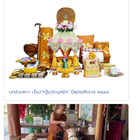
บทขับเสภา เรื่อง”กฐินวัดบุศย์ฯ” ปีพุทธศักราช ๒๕๕๕