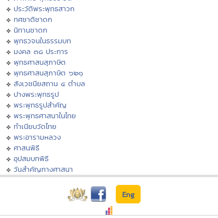
ประวัติพระพุทธสาวก
ทศชาติชาดก
นิทานชาดก
พุทธวจนในธรรมบท
มงคล ๓๘ ประการ
พุทธศาสนสุภาษิต
พุทธศาสนสุภาษิต ๖๒๑
สังเวชนียสถาน ๔ ตำบล
ปางพระพุทธรูป
พระพุทธรูปสำคัญ
พระพุทธศาสนาในไทย
ทำเนียบวัดไทย
พระอารามหลวง
ศาสนพิธี
อุปสมบทพิธี
วันสำคัญทางศาสนา
Eng