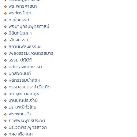
พระพุทธศาสนา
พระไตรปิฏก
หัวข้อธรรม
พจนานุกรมพุทธศาสน์
มิลินทปัญหา
เสียงธรรม
สถานีเพลงธรรมะ
เพลงธรรมะ/ดนตรีสมาธิ
ธรรมะปฏิบัติ
คลังแสงแห่งธรรม
บทสวดมนต์
หลักธรรมนำสุขฯ
กรรมฐานประจำวันเกิด
ฮีต ๑๒ คอง ๑๔
งานบุญประจำปี
ประเพณีทั่วไทย
พระพุทธเจ้า
ภาพพระพุทธประวัติ
ประวัติพระพุทธสาวก
ทศชาติชาดก