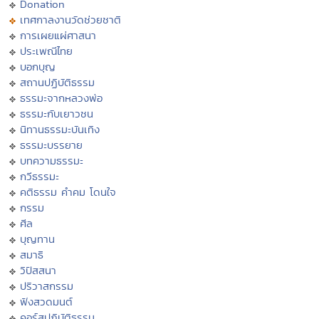
Donation
เทศกาลงานวัดช่วยชาติ
การเผยแผ่ศาสนา
ประเพณีไทย
บอกบุญ
สถานปฏิบัติธรรม
ธรรมะจากหลวงพ่อ
ธรรมะกับเยาวชน
นิทานธรรมะบันเทิง
ธรรมะบรรยาย
บทความธรรมะ
กวีธรรมะ
คติธรรม คำคม โดนใจ
กรรม
ศีล
บุญทาน
สมาธิ
วิปัสสนา
ปริวาสกรรม
ฟังสวดมนต์
คอร์สปฏิบัติธรรม