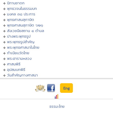
นิทานชาดก
พุทธวจนในธรรมบท
มงคล ๓๘ ประการ
พุทธศาสนสุภาษิต
พุทธศาสนสุภาษิต ๖๒๑
สังเวชนียสถาน ๔ ตำบล
ปางพระพุทธรูป
พระพุทธรูปสำคัญ
พระพุทธศาสนาในไทย
ทำเนียบวัดไทย
พระอารามหลวง
ศาสนพิธี
อุปสมบทพิธี
วันสำคัญทางศาสนา
Eng
ธรรมะไทย