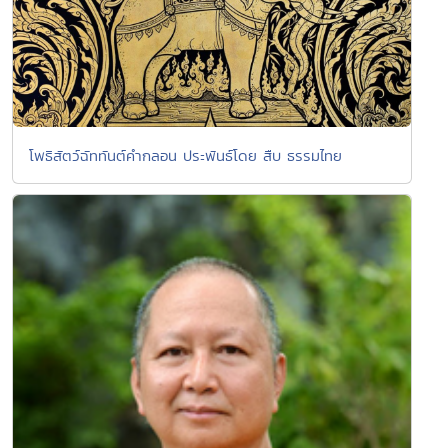
โพธิสัตว์ฉัททันต์คำกลอน ประพันธ์โดย สืบ ธรรมไทย