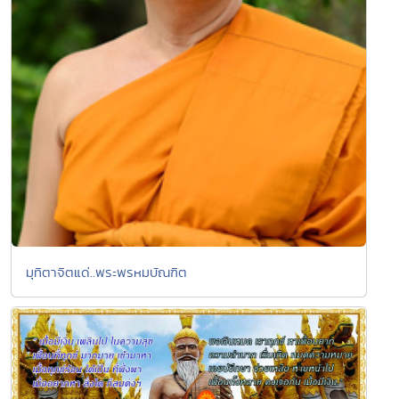
มุทิตาจิตแด่..พระพรหมบัณฑิต