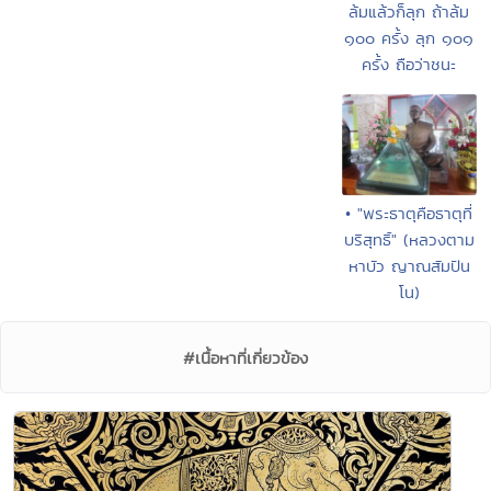
ล้มแล้วก็ลุก ถ้าล้ม
๑๐๐ ครั้ง ลุก ๑๐๑
ครั้ง ถือว่าชนะ
• "พระธาตุคือธาตุที่
บริสุทธิ์" (หลวงตาม
หาบัว ญาณสัมปัน
โน)
#เนื้อหาที่เกี่ยวข้อง