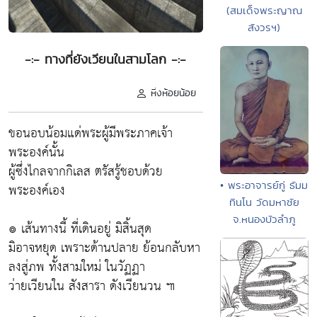
(สมเด็จพระญาณ
สังวรฯ)
-:- ทางที่ยังเวียนในสามโลก -:-
หิ่งห้อยน้อย
ขอนอบน้อมแด่พระผู้มีพระภาคเจ้า
พระองค์นั้น
ผู้ซึ่งไกลจากกิเลส ตรัสรู้ชอบด้วย
• พระอาจารย์กู่ ธัมม
พระองค์เอง
ทินโน วัดมหาชัย
จ.หนองบัวลำภู
๏ เส้นทางนี้ ที่เดินอยู่ มิสิ้นสุด
มิอาจหยุด เพราะด้านปลาย ย้อนกลับหา
ลงสู่ภพ ทั้งสามใหม่ ในวัฏฏา
ว่ายเวียนใน สังสารา ดังเวียนวน ๚