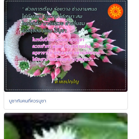
บูชากับคนที่ควรบูชา