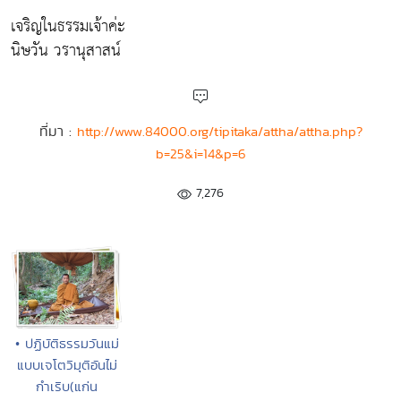
เจริญในธรรมเจ้าค่ะ
นิษวัน วรานุสาสน์
ที่มา :
http://www.84000.org/tipitaka/attha/attha.php?
b=25&i=14&p=6
7,276
• ปฏิบัติธรรมวันแม่
แบบเจโตวิมุติอันไม่
กำเริบ(แก่น