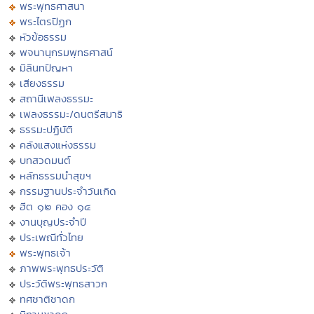
พระพุทธศาสนา
พระไตรปิฏก
หัวข้อธรรม
พจนานุกรมพุทธศาสน์
มิลินทปัญหา
เสียงธรรม
สถานีเพลงธรรมะ
เพลงธรรมะ/ดนตรีสมาธิ
ธรรมะปฏิบัติ
คลังแสงแห่งธรรม
บทสวดมนต์
หลักธรรมนำสุขฯ
กรรมฐานประจำวันเกิด
ฮีต ๑๒ คอง ๑๔
งานบุญประจำปี
ประเพณีทั่วไทย
พระพุทธเจ้า
ภาพพระพุทธประวัติ
ประวัติพระพุทธสาวก
ทศชาติชาดก