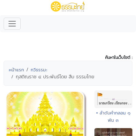
ค้นหาในเว็บไซต์ :
หน้าแรก
กวีธรรมะ
กุสติณราช ๔ ประพันธ์โดย สืบ ธรรมไทย
• ลำดับคำกลอน ๑
พัน ๓