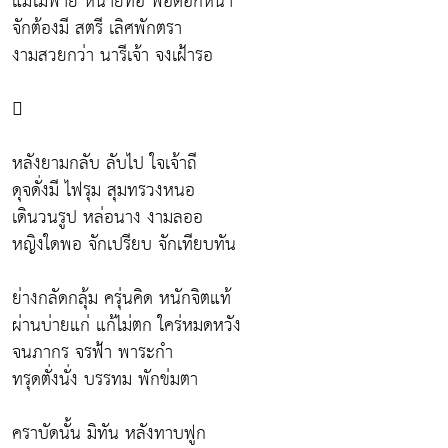
แม่ไม่พ่าย หน่ายท้อ พ่อดอกหนา
จักต้องมี สตรี เลิศพักตรา
งามสวยกว่า นารีเจ้า จงเฝ้ารอ

หลังยามกลับ ลับไป ใจเจ้าถี
ดุจดั่งมี ไฟรุม สุมทรวงหนอ
เดินวนรูป หล่อนาง งามลออ
หญิงใดพอ จักเปรียบ จักเทียบทัน
ย่างกลัดกลุ้ม ครุ่นคิด หนักจิตแท้
ผ่านบ่ายแก่ แก้ไม่ตก ใคร่หมดหวัง
จนภากร จรฟ้า พาระกำ
ทรุดตั่งนั่ง บรรทม พักข่มตา
คราบัดนั้น มิทัน หลังทาบฟูก