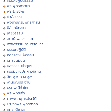
คอร์สปฏิบัติธรรม
พระพุทธศาสนา
พระไตรปิฏก
หัวข้อธรรม
พจนานุกรมพุทธศาสน์
มิลินทปัญหา
เสียงธรรม
สถานีเพลงธรรมะ
เพลงธรรมะ/ดนตรีสมาธิ
ธรรมะปฏิบัติ
คลังแสงแห่งธรรม
บทสวดมนต์
หลักธรรมนำสุขฯ
กรรมฐานประจำวันเกิด
ฮีต ๑๒ คอง ๑๔
งานบุญประจำปี
ประเพณีทั่วไทย
พระพุทธเจ้า
ภาพพระพุทธประวัติ
ประวัติพระพุทธสาวก
ทศชาติชาดก