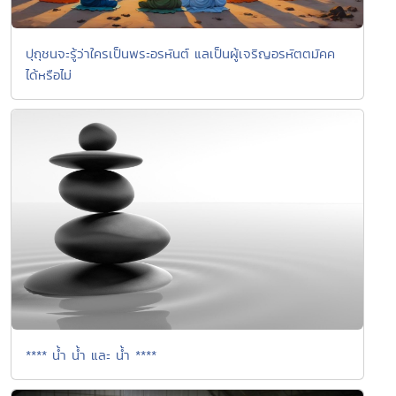
ปุถุชนจะรู้ว่าใครเป็นพระอรหันต์ แลเป็นผู้เจริญอรหัตตมัคค
ได้หรือไม่
**** น้ำ น้ำ และ น้ำ ****