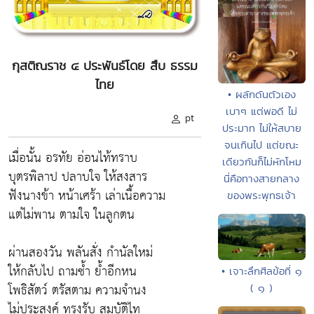
กุสติณราช ๔ ประพันธ์โดย สืบ ธรรม
ไทย
• ผลักดันตัวเอง
เบาๆ แต่พอดี ไม่
pt
ประมาท ไม่ให้สบาย
จนเกินไป แต่ขณะ
เมื่อนั้น อรทัย อ่อนไท้ทราบ
เดียวกันก็ไม่หักโหม
บุตรพิลาป ปลาบใจ ให้สงสาร
นี่คือทางสายกลาง
ฟังนางข้า หน้าเศร้า เล่าเนื้อความ
ของพระพุทธเจ้า
แต่ไม่พาน ตามใจ ในลูกตน
ผ่านสองวัน พลันสั่ง กำนัลใหม่
ให้กลับไป ถามซ้ำ ย้ำอีกหน
• เจาะลึกศีลข้อที่ ๑
โพธิสัตว์ ตรัสตาม ความจำนง
( ๑ )
ไม่ประสงค์ ทรงรับ สมบัติไท