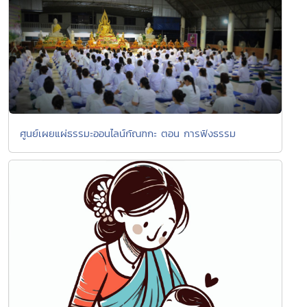
ศูนย์เผยแผ่ธรรมะออนไลน์กัณฑกะ ตอน การฟังธรรม