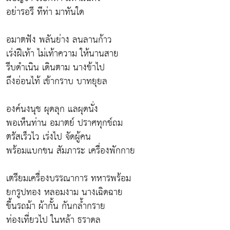
อย่ารอรี ทีท่า มาทันใด
อมาตฟัง พลันย่าง ลนลานก้าว
เร่งฝีเท้า ไม่เท้าความ ให้นานสาย
รีบดำเนิน เดินตาม นางข้าไป
ถึงอ่อนไท้ เข้ากราบ บาทยุยล
องค์นงนุช ผุดลุก แลผุดนั่ง
พอเห็นท่าน อมาตย์ ปราศทุกข์ถม
ตรัสเร็วไว เร่งไป จัดผู้คน
พร้อมแบกขน สัมภาระ เครื่องพักกาย
เตรียมเครื่องบรรณาการ ทหารพร้อม
ยกรูปทอง หลอมงาม นางเฉิดฉาย
ขี้นรถม้า ผ้ากั้น กันกล้ำกราย
ท่องเที่ยวไป ในหล้า ธราดล