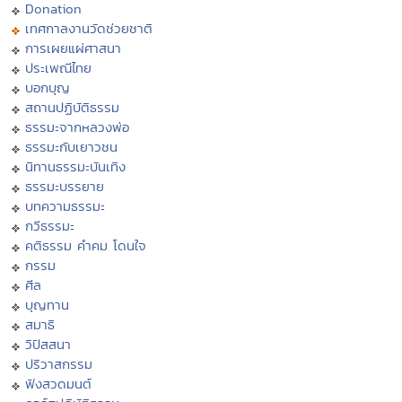
Donation
เทศกาลงานวัดช่วยชาติ
การเผยแผ่ศาสนา
ประเพณีไทย
บอกบุญ
สถานปฏิบัติธรรม
ธรรมะจากหลวงพ่อ
ธรรมะกับเยาวชน
นิทานธรรมะบันเทิง
ธรรมะบรรยาย
บทความธรรมะ
กวีธรรมะ
คติธรรม คำคม โดนใจ
กรรม
ศีล
บุญทาน
สมาธิ
วิปัสสนา
ปริวาสกรรม
ฟังสวดมนต์