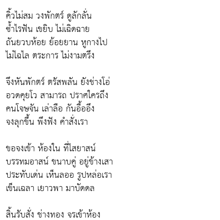
คิ้วไม่สม วงพักตร์ ดูลักลั่น
ซ้ำไรฟัน เขยิบ ไม่เฉิดฉาย
ถันยวบห้อย ย้อยยาน หูกางไป
ไม่ไฉไล ตระการ ไม่งามตรึง
จึงหันพักตร์ ตรัสพลัน ยังช่างโอ่
อวดคุยโว สามารถ ปราศใครถึง
คนโจษจัน เล่าลือ กันอื้ออึง
จงลุกขึ้น พึงฟัง คำสั่งเรา
ขอจงเข้า ห้องใน ที่ไสยาสน์
บรรทมอาสน์ ขนาบคู่ อยู่ข้างเสา
ประทับเด่น เห็นลออ รูปหล่อเรา
เข็นเฉลา เยาวพา มาบัดดล
สิ้นรับสั่ง ช่างทอง จรเข้าห้อง