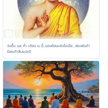
วันขึ้น ๑๕ ค่ำ เดือน ๘ นี้...มองย้อนหลังไปเมื่อ....สองพันห้า
ร้อยเก้าสิบแปดปี