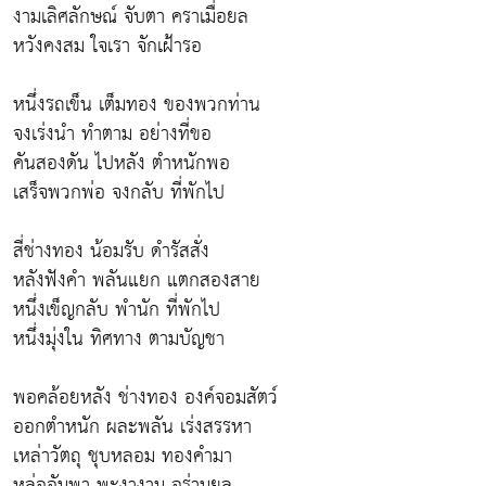
งามเลิศลักษณ์ จับตา คราเมื่อยล
หวังคงสม ใจเรา จักเฝ้ารอ
หนึ่งรถเข็น เต็มทอง ของพวกท่าน
จงเร่งนำ ทำตาม อย่างที่ขอ
คันสองดัน ไปหลัง ตำหนักพอ
เสร็จพวกพ่อ จงกลับ ที่พักไป
สี่ช่างทอง น้อมรับ ดำรัสสั่ง
หลังฟังคำ พลันแยก แตกสองสาย
หนึ่งเข็ญกลับ พำนัก ที่พักไป
หนึ่งมุ่งใน ทิศทาง ตามบัญชา
พอคล้อยหลัง ช่างทอง องค์จอมสัตว์
ออกตำหนัก ผละพลัน เร่งสรรหา
เหล่าวัตถุ ชุบหลอม ทองคำมา
หล่ออัมพา พะงางาม อร่ามยล