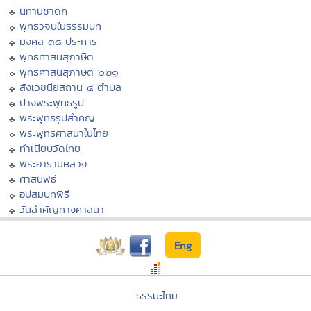
นิทานชาดก
พุทธวจนในธรรมบท
มงคล ๓๘ ประการ
พุทธศาสนสุภาษิต
พุทธศาสนสุภาษิต ๖๒๑
สังเวชนียสถาน ๔ ตำบล
ปางพระพุทธรูป
พระพุทธรูปสำคัญ
พระพุทธศาสนาในไทย
ทำเนียบวัดไทย
พระอารามหลวง
ศาสนพิธี
อุปสมบทพิธี
วันสำคัญทางศาสนา
Eng
ธรรมะไทย