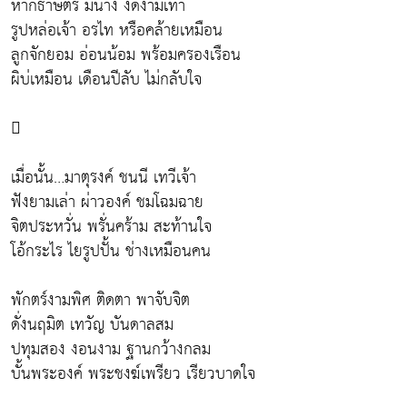
หากธาษตรี มีนาง งดงามเท่า
รูปหล่อเจ้า อรไท หรือคล้ายเหมือน
ลูกจักยอม อ่อนน้อม พร้อมครองเรือน
ผิบ่เหมือน เดือนปีลับ ไม่กลับใจ

เมื่อนั้น…มาตุรงค์ ชนนี เทวีเจ้า
ฟังยามเล่า ผ่าวองค์ ชมโฉมฉาย
จิตประหวั่น พรั่นคร้าม สะท้านใจ
โอ้กระไร ไยรูปปั้น ช่างเหมือนคน
พักตร์งามพิศ ติดตา พาจับจิต
ดั่งนฤมิต เทวัญ บันดาลสม
ปทุมสอง งอนงาม ฐานกว้างกลม
บั้นพระองค์ พระชงฆ์เพรียว เรียวบาดใจ