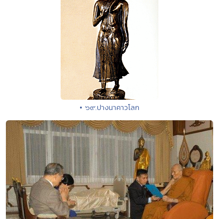
• ๖๙.ปางนาคาวโลก