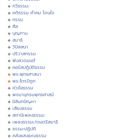
กวีธรรมะ
คติธรรม คำคม โดนใจ
กรรม
ศีล
บุญทาน
สมาธิ
วิปัสสนา
ปริวาสกรรม
ฟังสวดมนต์
คอร์สปฏิบัติธรรม
พระพุทธศาสนา
พระไตรปิฏก
หัวข้อธรรม
พจนานุกรมพุทธศาสน์
มิลินทปัญหา
เสียงธรรม
สถานีเพลงธรรมะ
เพลงธรรมะ/ดนตรีสมาธิ
ธรรมะปฏิบัติ
คลังแสงแห่งธรรม