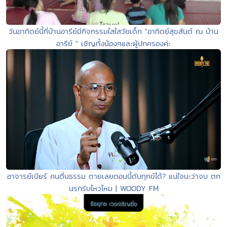
วันอาทิตย์นี้ที่บ้านอารีย์มีกิจกรรมใสใสวัยเด็ก "อาทิตย์สุขสันต์ ณ บ้าน
อารีย์ " เชิญทั้งน้องๆและผู้ปกครองค่ะ
อาจารย์เบียร์ คนตื่นธรรม ตายเลยตอนนี้ดับทุกข์ได้? แน่ใจนะว่าจบ ตก
นรกรับไหวไหม | WOODY FM