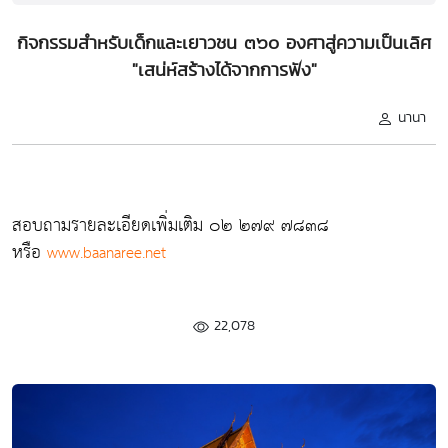
กิจกรรมสำหรับเด็กและเยาวชน ๓๖๐ องศาสู่ความเป็นเลิศ
"เสน่ห์สร้างได้จากการฟัง"
นานา
สอบถามรายละเอียดเพิ่มเติม ๐๒ ๒๗๙ ๗๘๓๘
หรือ
www.baanaree.net
22,078