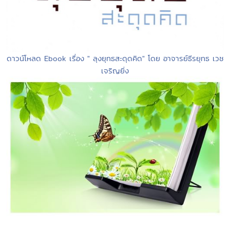
ดาวน์โหลด Ebook เรื่อง " ลุงยุทธสะดุดคิด" โดย อาจารย์ธีรยุทธ เวช
เจริญยิ่ง