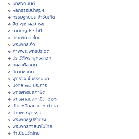
บทสวดมนต์
หลักธรรมนำสุขฯ
กรรมฐานประจำวันเกิด
ฮีต ๑๒ คอง ๑๔
งานบุญประจำปี
ประเพณีทั่วไทย
พระพุทธเจ้า
ภาพพระพุทธประวัติ
ประวัติพระพุทธสาวก
ทศชาติชาดก
นิทานชาดก
พุทธวจนในธรรมบท
มงคล ๓๘ ประการ
พุทธศาสนสุภาษิต
พุทธศาสนสุภาษิต ๖๒๑
สังเวชนียสถาน ๔ ตำบล
ปางพระพุทธรูป
พระพุทธรูปสำคัญ
พระพุทธศาสนาในไทย
ทำเนียบวัดไทย