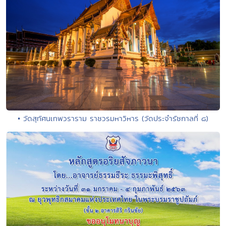
• วัดสุทัศนเทพวราราม ราชวรมหาวิหาร (วัดประจำรัชกาลที่ ๘)