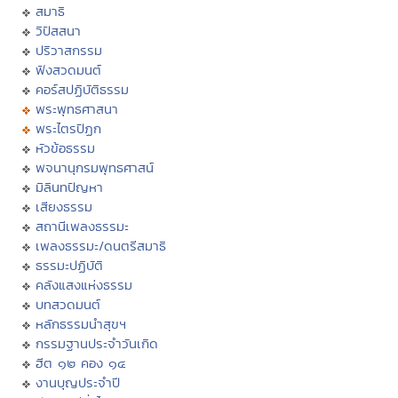
สมาธิ
วิปัสสนา
ปริวาสกรรม
ฟังสวดมนต์
คอร์สปฏิบัติธรรม
พระพุทธศาสนา
พระไตรปิฏก
หัวข้อธรรม
พจนานุกรมพุทธศาสน์
มิลินทปัญหา
เสียงธรรม
สถานีเพลงธรรมะ
เพลงธรรมะ/ดนตรีสมาธิ
ธรรมะปฏิบัติ
คลังแสงแห่งธรรม
บทสวดมนต์
หลักธรรมนำสุขฯ
กรรมฐานประจำวันเกิด
ฮีต ๑๒ คอง ๑๔
งานบุญประจำปี