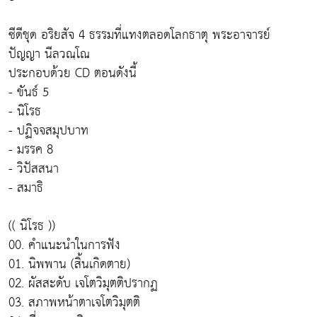
ซีดีชุด อริยสัจ 4 ธรรมที่แทงตลอดโลกธาตุ พระอาจารย์
ปัญญา นีลวณฺโณ
ประกอบด้วย CD ตอนดังนี้
- ขันธ์ 5
- นิโรธ
- ปฏิจจสมุปบาท
- มรรค 8
- วิปัสสนา
- สมาธิ
(( นิโรธ ))
00. คำแนะนำในการฟัง
01. นิพพาน (สิ้นเกิดตาย)
02. ผัสสะดับ เจโตวิมุตติปรากฏ
03. สภาพหน้าตาเจโตวิมุตติ