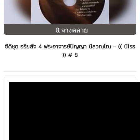
ซีดีชุด อริยสัจ 4 พระอาจารย์ปัญญา นีลวณฺโณ - (( นิโรธ
)) # 8