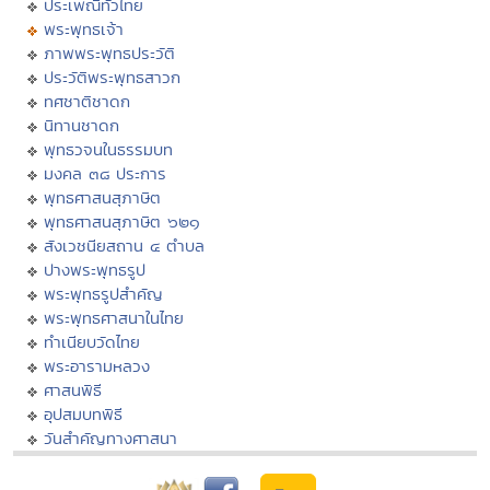
ประเพณีทั่วไทย
พระพุทธเจ้า
ภาพพระพุทธประวัติ
ประวัติพระพุทธสาวก
ทศชาติชาดก
นิทานชาดก
พุทธวจนในธรรมบท
มงคล ๓๘ ประการ
พุทธศาสนสุภาษิต
พุทธศาสนสุภาษิต ๖๒๑
สังเวชนียสถาน ๔ ตำบล
ปางพระพุทธรูป
พระพุทธรูปสำคัญ
พระพุทธศาสนาในไทย
ทำเนียบวัดไทย
พระอารามหลวง
ศาสนพิธี
อุปสมบทพิธี
วันสำคัญทางศาสนา