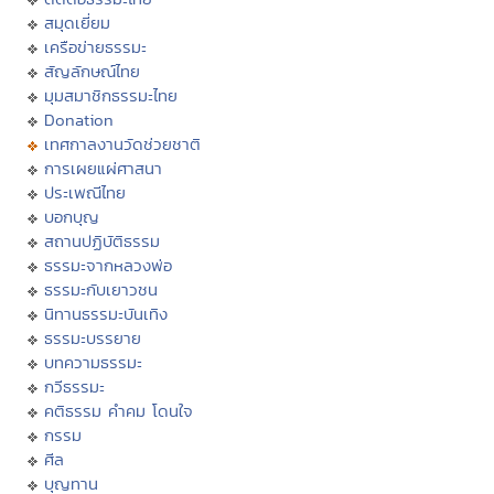
สมุดเยี่ยม
เครือข่ายธรรมะ
สัญลักษณ์ไทย
มุมสมาชิกธรรมะไทย
Donation
เทศกาลงานวัดช่วยชาติ
การเผยแผ่ศาสนา
ประเพณีไทย
บอกบุญ
สถานปฏิบัติธรรม
ธรรมะจากหลวงพ่อ
ธรรมะกับเยาวชน
นิทานธรรมะบันเทิง
ธรรมะบรรยาย
บทความธรรมะ
กวีธรรมะ
คติธรรม คำคม โดนใจ
กรรม
ศีล
บุญทาน