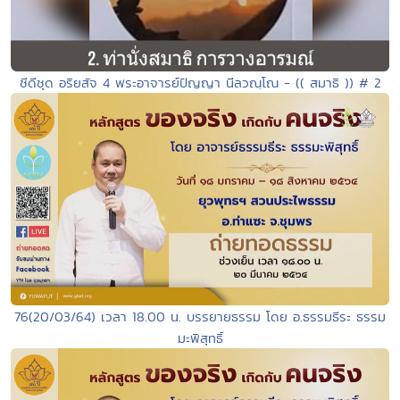
ซีดีชุด อริยสัจ 4 พระอาจารย์ปัญญา นีลวณฺโณ - (( สมาธิ )) # 2
76(20/03/64) เวลา 18.00 น. บรรยายธรรม โดย อ.ธรรมธีระ ธรรม
มะพิสุทธิ์