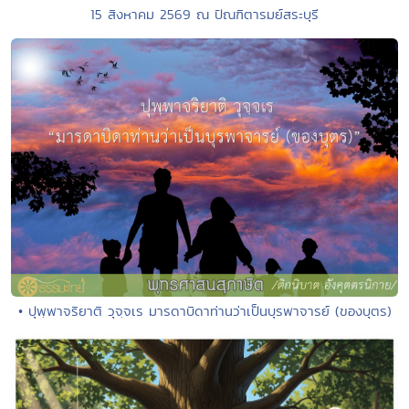
15 สิงหาคม 2569 ณ ปัณฑิตารมย์สระบุรี
• ปุพฺพาจริยาติ วุจฺจเร มารดาบิดาท่านว่าเป็นบุรพาจารย์ (ของบุตร)