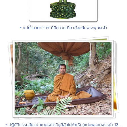
• แม่น้ำสายต่างๆ ที่มีความเกี่ยวข้องกับพระพุทธเจ้า
• ปฏิบัติธรรมวันแม่ แบบเจโตวิมุติอันไม่กำเริบ(แก่นพรหมจรรย์) 12 -