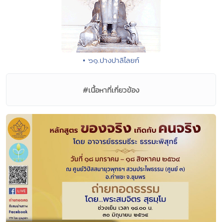
• ๖๑.ปางปาลิไลยก์
#เนื้อหาที่เกี่ยวข้อง