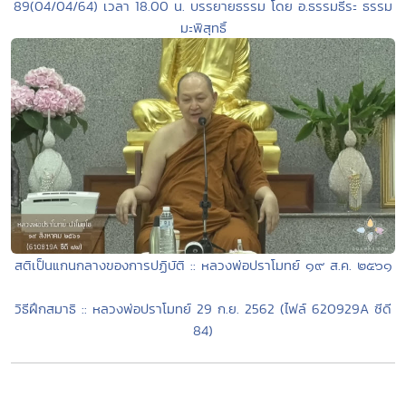
89(04/04/64) เวลา 18.00 น. บรรยายธรรม โดย อ.ธรรมธีระ ธรรม
มะพิสุทธิ์
สติเป็นแกนกลางของการปฏิบัติ :: หลวงพ่อปราโมทย์ ๑๙ ส.ค. ๒๕๖๑
วิธีฝึกสมาธิ :: หลวงพ่อปราโมทย์ 29 ก.ย. 2562 (ไฟล์ 620929A ซีดี
84)