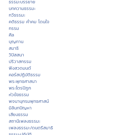
ธรรมะบรรยาย
บทความธรรมะ
กวีธรรมะ
คติธรรม คำคม โดนใจ
กรรม
ศีล
บุญทาน
สมาธิ
วิปัสสนา
ปริวาสกรรม
ฟังสวดมนต์
คอร์สปฏิบัติธรรม
พระพุทธศาสนา
พระไตรปิฏก
หัวข้อธรรม
พจนานุกรมพุทธศาสน์
มิลินทปัญหา
เสียงธรรม
สถานีเพลงธรรมะ
เพลงธรรมะ/ดนตรีสมาธิ
ธรรมะปฏิบัติ