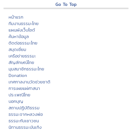
Go To Top
หน้าแรก
ทีมงานธรรมะไทย
แผนผังเว็บไซต์
ค้นหาข้อมูล
ติดต่อธรรมะไทย
สมุดเยี่ยม
เครือข่ายธรรมะ
สัญลักษณ์ไทย
มุมสมาชิกธรรมะไทย
Donation
เทศกาลงานวัดช่วยชาติ
การเผยแผ่ศาสนา
ประเพณีไทย
บอกบุญ
สถานปฏิบัติธรรม
ธรรมะจากหลวงพ่อ
ธรรมะกับเยาวชน
นิทานธรรมะบันเทิง