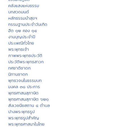
คลังแสงแห่งธรรม
บทสวดมนต์
หลักธรรมนำสุขฯ
กรรมฐานประจำวันเกิด
ฮีต ๑๒ คอง ๑๔
งานบุญประจำปี
ประเพณีทั่วไทย
พระพุทธเจ้า
ภาพพระพุทธประวัติ
ประวัติพระพุทธสาวก
ทศชาติชาดก
นิทานชาดก
พุทธวจนในธรรมบท
มงคล ๓๘ ประการ
พุทธศาสนสุภาษิต
พุทธศาสนสุภาษิต ๖๒๑
สังเวชนียสถาน ๔ ตำบล
ปางพระพุทธรูป
พระพุทธรูปสำคัญ
พระพุทธศาสนาในไทย