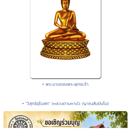
• พระนามของพระพุทธเจ้า
• "วิสุทธิอุโบสถ" (หลวงตามหาบัว ญาณสัมปันโน)