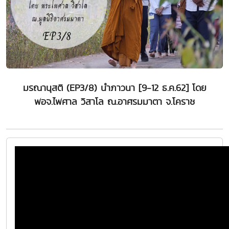
มรณานุสติ (EP3/8) นำภาวนา [9-12 ธ.ค.62] โดย
พอจ.ไพศาล วิสาโล ณ.อาศรมมาตา จ.โคราช