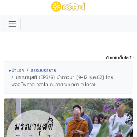
ค้นหาในเว็บไซต์ :
หน้าแรก
ธรรมบรรยาย
มรณานุสติ (EP3/8) นำภาวนา [9-12 ธ.ค.62] โดย
พอจ.ไพศาล วิสาโล ณ.อาศรมมาตา จ.โคราช