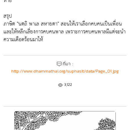
หาย
สรุป
ภาษิต "นตฺถิ พาเล สหายตา" สอนให้เราเลือกคบคนเป็นเพื่อน
และให้หลีกเลี่ยงการคบคนพาล เพราะการคบคนพาลมีแต่จะนำ
ความเดือดร้อนมาให้
ที่มา :
http://www.dhammathai.org/suphasit/data/Page_01.jpg
3,122