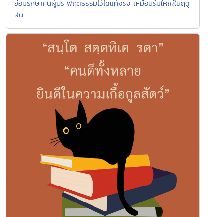
ย่อมรักษาคนผู้ประพฤติธรรมไว้ได้แท้จริง เหมือนร่มใหญ่ในฤดู
ฝน