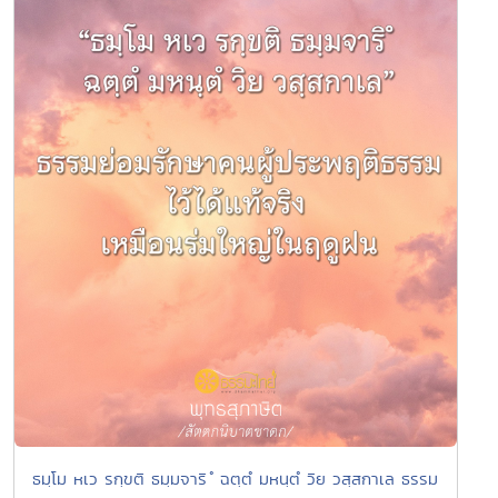
ธมฺโม หเว รกฺขติ ธมฺมจาริ ํ ฉตฺตํ มหนฺตํ วิย วสฺสกาเล ธรรม