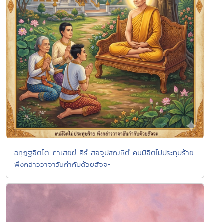
อทุฏฺฐจิตฺโต ภาเสยฺยํ คิรํ สจฺจูปสญฺหิตํ คนมีจิตไม่ประทุษร้าย
พึงกล่าววาจาอันกำกับด้วยสัจจะ