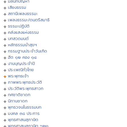
มิลินทปัญหา
เสียงธรรม
สถานีเพลงธรรมะ
เพลงธรรมะ/ดนตรีสมาธิ
ธรรมะปฏิบัติ
คลังแสงแห่งธรรม
บทสวดมนต์
หลักธรรมนำสุขฯ
กรรมฐานประจำวันเกิด
ฮีต ๑๒ คอง ๑๔
งานบุญประจำปี
ประเพณีทั่วไทย
พระพุทธเจ้า
ภาพพระพุทธประวัติ
ประวัติพระพุทธสาวก
ทศชาติชาดก
นิทานชาดก
พุทธวจนในธรรมบท
มงคล ๓๘ ประการ
พุทธศาสนสุภาษิต
พุทธศาสนสุภาษิต ๖๒๑