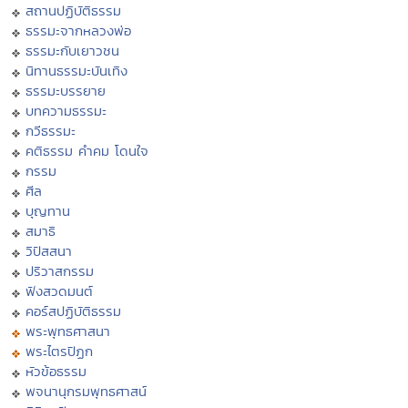
สถานปฏิบัติธรรม
ธรรมะจากหลวงพ่อ
ธรรมะกับเยาวชน
นิทานธรรมะบันเทิง
ธรรมะบรรยาย
บทความธรรมะ
กวีธรรมะ
คติธรรม คำคม โดนใจ
กรรม
ศีล
บุญทาน
สมาธิ
วิปัสสนา
ปริวาสกรรม
ฟังสวดมนต์
คอร์สปฏิบัติธรรม
พระพุทธศาสนา
พระไตรปิฏก
หัวข้อธรรม
พจนานุกรมพุทธศาสน์