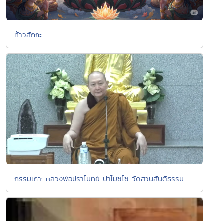
ท้าวสักกะ
กรรมเก่า: หลวงพ่อปราโมทย์ ปาโมชฺโช วัดสวนสันติธรรม