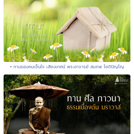
• ทานของคนเข็นใจ เสียงเทศน์ พระอาจารย์ สมภพ โชติปัญโญ