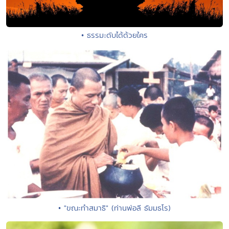
• ธรรมะดับได้ด้วยใคร
• "ขณะทำสมาธิ" (ท่านพ่อลี ธัมมธโร)