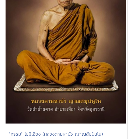
"กรรม" ไม่มีเอียง (หลวงตามหาบัว ญาณสัมปันโน)