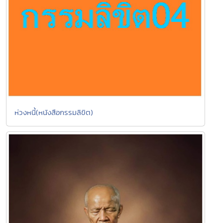
ห่วงหนี้(หนังสือกรรมลิขิต)