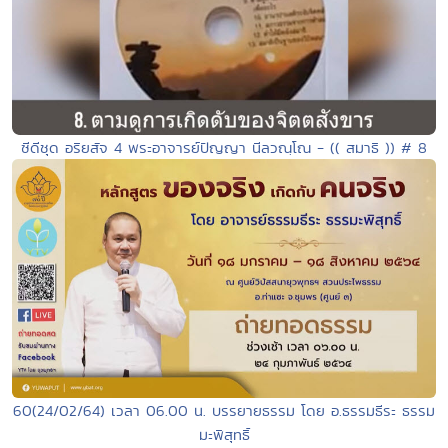
ซีดีชุด อริยสัจ 4 พระอาจารย์ปัญญา นีลวณฺโณ - (( สมาธิ )) # 8
60(24/02/64) เวลา 06.00 น. บรรยายธรรม โดย อ.ธรรมธีระ ธรรม
มะพิสุทธิ์