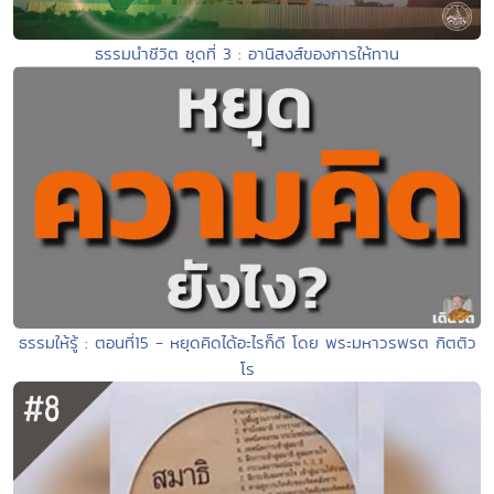
ธรรมนำชีวิต ชุดที่ 3 : อานิสงส์ของการให้ทาน
ธรรมให้รู้ : ตอนที่15 - หยุดคิดได้อะไรก็ดี โดย พระมหาวรพรต กิตติว
โร