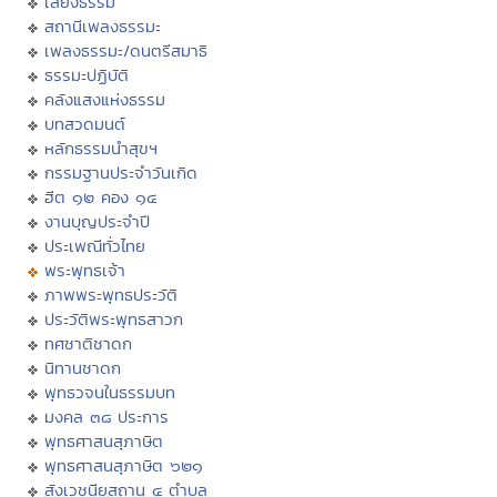
เสียงธรรม
สถานีเพลงธรรมะ
เพลงธรรมะ/ดนตรีสมาธิ
ธรรมะปฏิบัติ
คลังแสงแห่งธรรม
บทสวดมนต์
หลักธรรมนำสุขฯ
กรรมฐานประจำวันเกิด
ฮีต ๑๒ คอง ๑๔
งานบุญประจำปี
ประเพณีทั่วไทย
พระพุทธเจ้า
ภาพพระพุทธประวัติ
ประวัติพระพุทธสาวก
ทศชาติชาดก
นิทานชาดก
พุทธวจนในธรรมบท
มงคล ๓๘ ประการ
พุทธศาสนสุภาษิต
พุทธศาสนสุภาษิต ๖๒๑
สังเวชนียสถาน ๔ ตำบล