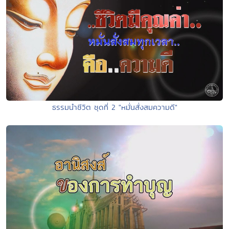
ธรรมนำชีวิต ชุดที่ 2 "หมั่นสั่งสมความดี"