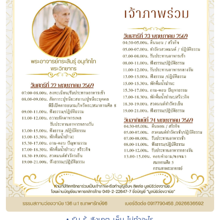
• รับ รู้ สังเกตุ เห็น ไม่ทำอะไร