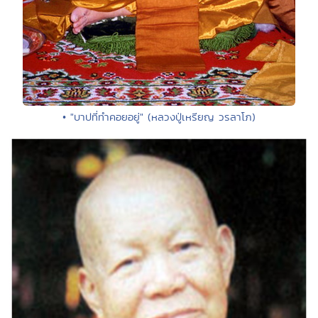
• "บาปที่ทำคอยอยู่" (หลวงปู่เหรียญ วรลาโภ)