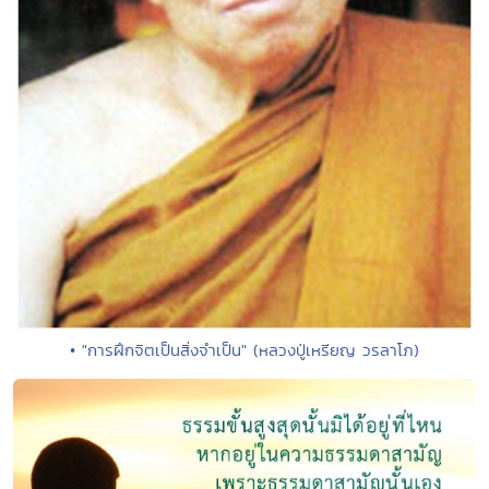
• "การฝึกจิตเป็นสิ่งจำเป็น" (หลวงปู่เหรียญ วรลาโภ)