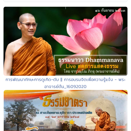
การพัฒนาทักษะการดูเกิด-ดับ || การอบรมจิตเพื่อความรู้แจ้ง - พระ
อาจารย์ต้น_16092020