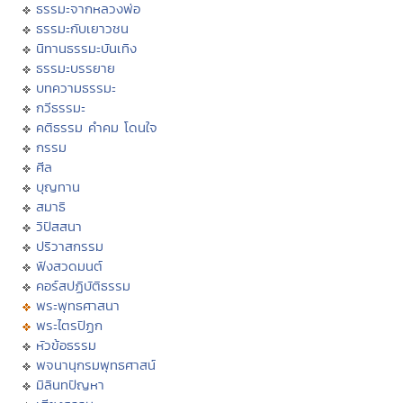
ธรรมะจากหลวงพ่อ
ธรรมะกับเยาวชน
นิทานธรรมะบันเทิง
ธรรมะบรรยาย
บทความธรรมะ
กวีธรรมะ
คติธรรม คำคม โดนใจ
กรรม
ศีล
บุญทาน
สมาธิ
วิปัสสนา
ปริวาสกรรม
ฟังสวดมนต์
คอร์สปฏิบัติธรรม
พระพุทธศาสนา
พระไตรปิฏก
หัวข้อธรรม
พจนานุกรมพุทธศาสน์
มิลินทปัญหา