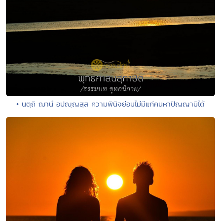
• นตฺถิ ฌานํ อปญฺญสฺส ความพินิจย่อมไม่มีแก่คนหาปัญญามิได้