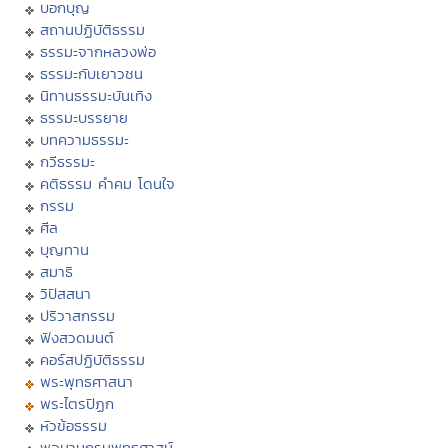
บอกบุญ
สถานปฏิบัติธรรม
ธรรมะจากหลวงพ่อ
ธรรมะกับเยาวชน
นิทานธรรมะบันเทิง
ธรรมะบรรยาย
บทความธรรมะ
กวีธรรมะ
คติธรรม คำคม โดนใจ
กรรม
ศีล
บุญทาน
สมาธิ
วิปัสสนา
ปริวาสกรรม
ฟังสวดมนต์
คอร์สปฏิบัติธรรม
พระพุทธศาสนา
พระไตรปิฏก
หัวข้อธรรม
พจนานุกรมพุทธศาสน์