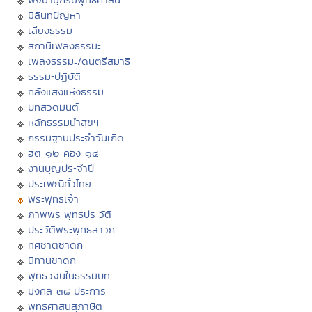
มิลินทปัญหา
เสียงธรรม
สถานีเพลงธรรมะ
เพลงธรรมะ/ดนตรีสมาธิ
ธรรมะปฏิบัติ
คลังแสงแห่งธรรม
บทสวดมนต์
หลักธรรมนำสุขฯ
กรรมฐานประจำวันเกิด
ฮีต ๑๒ คอง ๑๔
งานบุญประจำปี
ประเพณีทั่วไทย
พระพุทธเจ้า
ภาพพระพุทธประวัติ
ประวัติพระพุทธสาวก
ทศชาติชาดก
นิทานชาดก
พุทธวจนในธรรมบท
มงคล ๓๘ ประการ
พุทธศาสนสุภาษิต