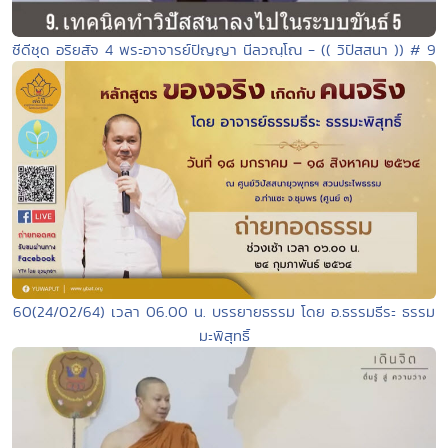
ซีดีชุด อริยสัจ 4 พระอาจารย์ปัญญา นีลวณฺโณ - (( วิปัสสนา )) # 9
60(24/02/64) เวลา 06.00 น. บรรยายธรรม โดย อ.ธรรมธีระ ธรรม
มะพิสุทธิ์