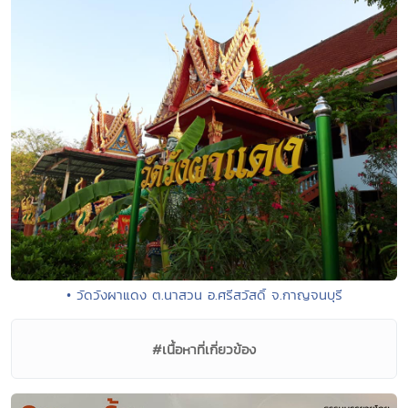
• วัดวังผาแดง ต.นาสวน อ.ศรีสวัสดิ์ จ.กาญจนบุรี
#เนื้อหาที่เกี่ยวข้อง