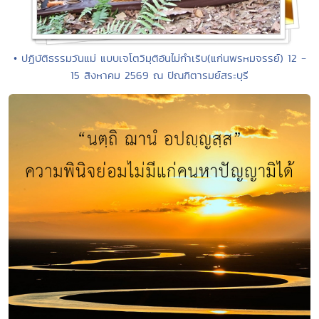
• ปฏิบัติธรรมวันแม่ แบบเจโตวิมุติอันไม่กำเริบ(แก่นพรหมจรรย์) 12 -
15 สิงหาคม 2569 ณ ปัณฑิตารมย์สระบุรี