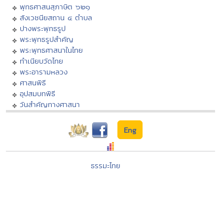
พุทธศาสนสุภาษิต ๖๒๑
สังเวชนียสถาน ๔ ตำบล
ปางพระพุทธรูป
พระพุทธรูปสำคัญ
พระพุทธศาสนาในไทย
ทำเนียบวัดไทย
พระอารามหลวง
ศาสนพิธี
อุปสมบทพิธี
วันสำคัญทางศาสนา
Eng
ธรรมะไทย