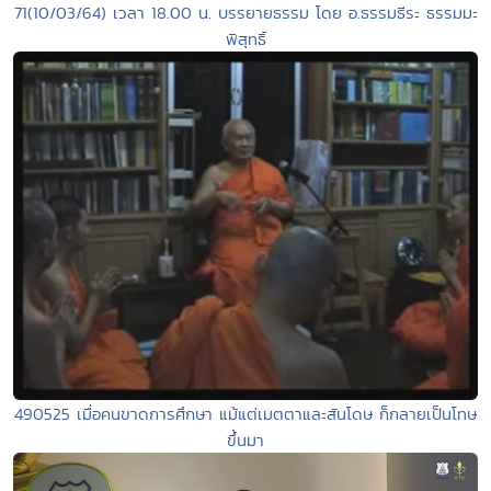
71(10/03/64) เวลา 18.00 น. บรรยายธรรม โดย อ.ธรรมธีระ ธรรมมะ
พิสุทธิ์
490525 เมื่อคนขาดการศึกษา แม้แต่เมตตาและสันโดษ ก็กลายเป็นโทษ
ขึ้นมา