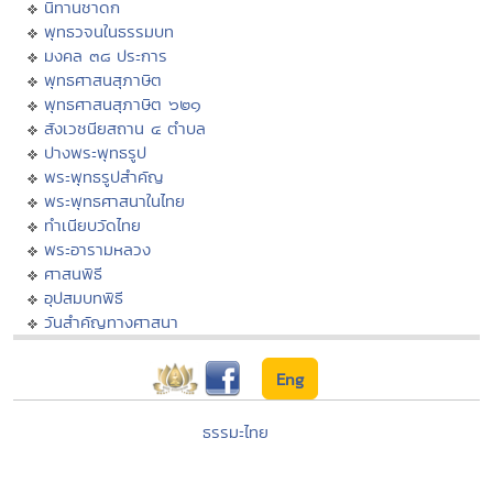
นิทานชาดก
พุทธวจนในธรรมบท
มงคล ๓๘ ประการ
พุทธศาสนสุภาษิต
พุทธศาสนสุภาษิต ๖๒๑
สังเวชนียสถาน ๔ ตำบล
ปางพระพุทธรูป
พระพุทธรูปสำคัญ
พระพุทธศาสนาในไทย
ทำเนียบวัดไทย
พระอารามหลวง
ศาสนพิธี
อุปสมบทพิธี
วันสำคัญทางศาสนา
Eng
ธรรมะไทย