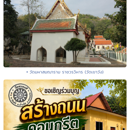
• วัดมหาสมณาราม ราชวรวิหาร (วัดเขาวัง)