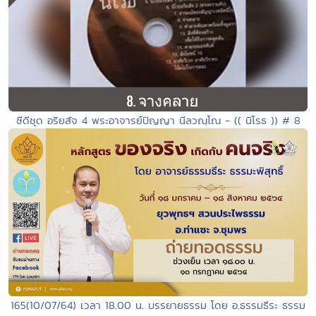
ซีดีชุด อริยสัจ 4 พระอาจารย์ปัญญา นีลวณฺโณ - (( นิโรธ )) # 8
165(10/07/64) เวลา 18.00 น. บรรยายธรรม โดย อ.ธรรมธีระ ธรรม