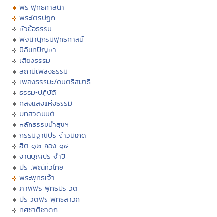
พระพุทธศาสนา
พระไตรปิฏก
หัวข้อธรรม
พจนานุกรมพุทธศาสน์
มิลินทปัญหา
เสียงธรรม
สถานีเพลงธรรมะ
เพลงธรรมะ/ดนตรีสมาธิ
ธรรมะปฏิบัติ
คลังแสงแห่งธรรม
บทสวดมนต์
หลักธรรมนำสุขฯ
กรรมฐานประจำวันเกิด
ฮีต ๑๒ คอง ๑๔
งานบุญประจำปี
ประเพณีทั่วไทย
พระพุทธเจ้า
ภาพพระพุทธประวัติ
ประวัติพระพุทธสาวก
ทศชาติชาดก