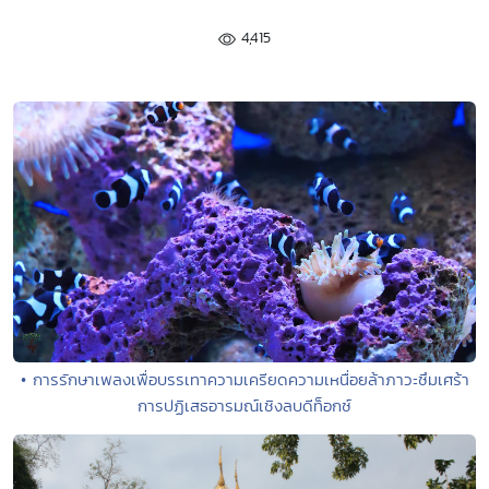
4,415
• การรักษาเพลงเพื่อบรรเทาความเครียดความเหนื่อยล้าภาวะซึมเศร้า
การปฏิเสธอารมณ์เชิงลบดีท็อกซ์