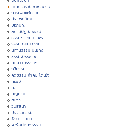
Donation
เทศกาลงานวัดช่วยชาติ
การเผยแผ่ศาสนา
ประเพณีไทย
บอกบุญ
สถานปฏิบัติธรรม
ธรรมะจากหลวงพ่อ
ธรรมะกับเยาวชน
นิทานธรรมะบันเทิง
ธรรมะบรรยาย
บทความธรรมะ
กวีธรรมะ
คติธรรม คำคม โดนใจ
กรรม
ศีล
บุญทาน
สมาธิ
วิปัสสนา
ปริวาสกรรม
ฟังสวดมนต์
คอร์สปฏิบัติธรรม