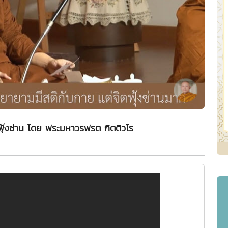
ิตฟุ้งซ่าน โดย พระมหาวรพรต กิตติวโร