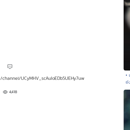
• 
.com/channel/UCyMHV_scAuIoEDb5UEHy7uw
ยั
4,418