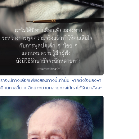
เราจะมีทางเลือกเพียงสองทางนี้เท่านั้น หากตั้งใจมองหา
งมีหนทางอื่น ๆ อีกมากมายหลายทางให้เราได้รักษาสัจจะ