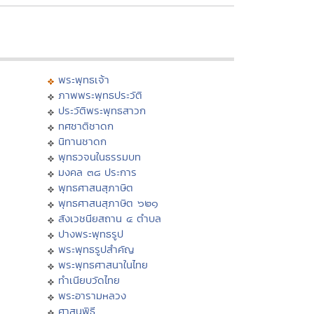
พระพุทธเจ้า
ภาพพระพุทธประวัติ
ประวัติพระพุทธสาวก
ทศชาติชาดก
นิทานชาดก
พุทธวจนในธรรมบท
มงคล ๓๘ ประการ
พุทธศาสนสุภาษิต
พุทธศาสนสุภาษิต ๖๒๑
สังเวชนียสถาน ๔ ตำบล
ปางพระพุทธรูป
พระพุทธรูปสำคัญ
พระพุทธศาสนาในไทย
ทำเนียบวัดไทย
พระอารามหลวง
ศาสนพิธี