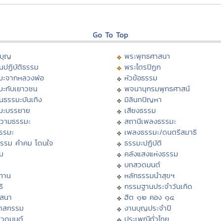
Go To Top
บุญ
พระพุทธศาสนา
นปฏิบัติธรรม
พระไตรปิฏก
มะจากหลวงพ่อ
หัวข้อธรรม
มะกับเยาวชน
พจนานุกรมพุทธศาสน์
นธรรมะบันเทิง
มิลินทปัญหา
มะบรรยาย
เสียงธรรม
วามธรรมะ
สถานีเพลงธรรมะ
ธรรมะ
เพลงธรรมะ/ดนตรีสมาธิ
ธรรม คำคม โดนใจ
ธรรมะปฏิบัติ
ม
คลังแสงแห่งธรรม
บทสวดมนต์
ทาน
หลักธรรมนำสุขฯ
ิ
กรรมฐานประจำวันเกิด
สสนา
ฮีต ๑๒ คอง ๑๔
วาสกรรม
งานบุญประจำปี
สวดมนต์
ประเพณีทั่วไทย