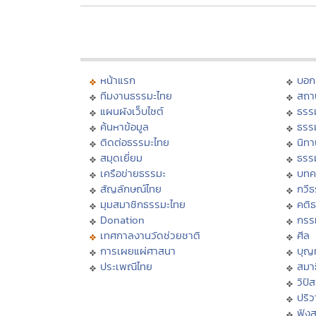
หน้าแรก
บอก
ทีมงานธรรมะไทย
สถา
แผนผังเว็บไซต์
ธรร
ค้นหาข้อมูล
ธรร
ติดต่อธรรมะไทย
นิทา
สมุดเยี่ยม
ธรร
เครือข่ายธรรมะ
บทค
สัญลักษณ์ไทย
กวี
มุมสมาชิกธรรมะไทย
คติ
Donation
กรร
เทศกาลงานวัดช่วยชาติ
ศีล
การเผยแผ่ศาสนา
บุญ
ประเพณีไทย
สมาธ
วิปั
ปริ
ฟัง