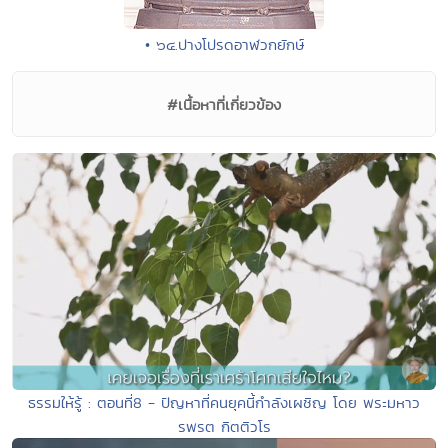
• ๖๔.ปางโปรดอาฬวกยักษ์
#เนื้อหาที่เกี่ยวข้อง
ธรรมให้รู้ : ตอนที่8 - ปัญหาที่คนยุคนี้กำลังเผชิญ โดย พระมหาว
รพรต กิตติวโร