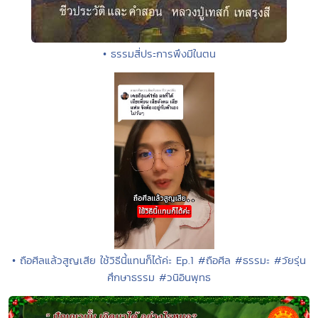
• ธรรมสี่ประการพึงมีในตน
• ถือศีลแล้วสูญเสีย ใช้วิธีนี้แทนก็ได้ค่ะ Ep.1 #ถือศีล #ธรรมะ #วัยรุ่น
ศึกษาธรรม #วนิอินพุทธ