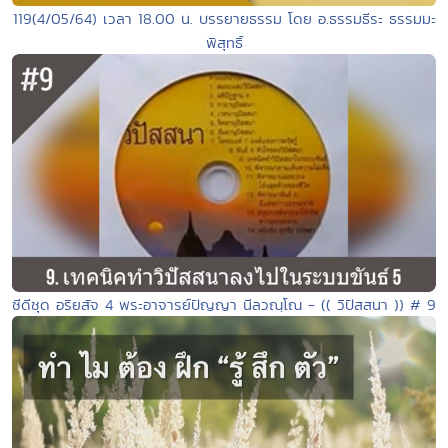
119(4/05/64) เวลา 18.00 น. บรรยายธรรม โดย อ.ธรรมธีระ ธรรมมะ
พิสุทธิ์
ซีดีชุด อริยสัจ 4 พระอาจารย์ปัญญา นีลวณฺโณ - (( วิปัสสนา )) # 9