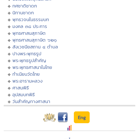
ทศชาติชาดก
นิทานชาดก
พุทธวจนในธรรมบท
มงคล ๓๘ ประการ
พุทธศาสนสุภาษิต
พุทธศาสนสุภาษิต ๖๒๑
สังเวชนียสถาน ๔ ตำบล
ปางพระพุทธรูป
พระพุทธรูปสำคัญ
พระพุทธศาสนาในไทย
ทำเนียบวัดไทย
พระอารามหลวง
ศาสนพิธี
อุปสมบทพิธี
วันสำคัญทางศาสนา
Eng