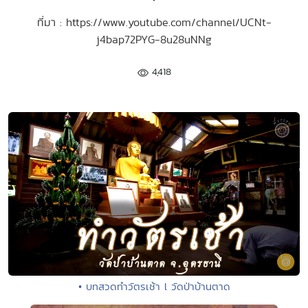
ที่มา : https://www.youtube.com/channel/UCNt-
j4bap72PYG-8u28uNNg
4,418
• บทสวดทำวัตรเช้า l วัดป่าบ้านตาด