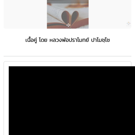
เนื้อคู่ โดย หลวงพ่อปราโมทย์ ปาโมชฺโช