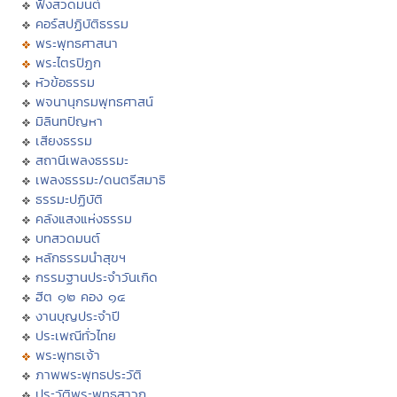
ฟังสวดมนต์
คอร์สปฏิบัติธรรม
พระพุทธศาสนา
พระไตรปิฏก
หัวข้อธรรม
พจนานุกรมพุทธศาสน์
มิลินทปัญหา
เสียงธรรม
สถานีเพลงธรรมะ
เพลงธรรมะ/ดนตรีสมาธิ
ธรรมะปฏิบัติ
คลังแสงแห่งธรรม
บทสวดมนต์
หลักธรรมนำสุขฯ
กรรมฐานประจำวันเกิด
ฮีต ๑๒ คอง ๑๔
งานบุญประจำปี
ประเพณีทั่วไทย
พระพุทธเจ้า
ภาพพระพุทธประวัติ
ประวัติพระพุทธสาวก