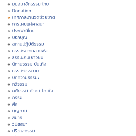
มุมสมาชิกธรรมะไทย
Donation
เทศกาลงานวัดช่วยชาติ
การเผยแผ่ศาสนา
ประเพณีไทย
บอกบุญ
สถานปฏิบัติธรรม
ธรรมะจากหลวงพ่อ
ธรรมะกับเยาวชน
นิทานธรรมะบันเทิง
ธรรมะบรรยาย
บทความธรรมะ
กวีธรรมะ
คติธรรม คำคม โดนใจ
กรรม
ศีล
บุญทาน
สมาธิ
วิปัสสนา
ปริวาสกรรม