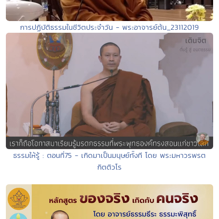
การปฏิบัติธรรมในชีวิตประจำวัน - พระอาจารย์ต้น_23112019
ธรรมให้รู้ : ตอนที่75 - เกิดมาเป็นมนุษย์ทัังที โดย พระมหาวรพรต
กิตติวโร