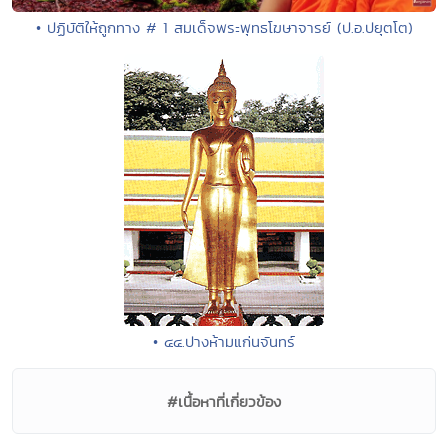
• ปฏิบัติให้ถูกทาง # 1 สมเด็จพระพุทธโฆษาจารย์ (ป.อ.ปยุตโต)
• ๔๔.ปางห้ามแก่นจันทร์
#เนื้อหาที่เกี่ยวข้อง