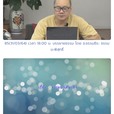
85(31/03/64) เวลา 18.00 น. บรรยายธรรม โดย อ.ธรรมธีระ ธรรม
มะพิสุทธิ์