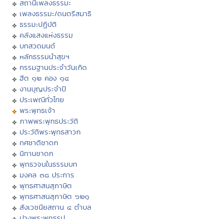
สถานีเพลงธรรมะ
เพลงธรรมะ/ดนตรีสมาธิ
ธรรมะปฏิบัติ
คลังแสงแห่งธรรม
บทสวดมนต์
หลักธรรมนำสุขฯ
กรรมฐานประจำวันเกิด
ฮีต ๑๒ คอง ๑๔
งานบุญประจำปี
ประเพณีทั่วไทย
พระพุทธเจ้า
ภาพพระพุทธประวัติ
ประวัติพระพุทธสาวก
ทศชาติชาดก
นิทานชาดก
พุทธวจนในธรรมบท
มงคล ๓๘ ประการ
พุทธศาสนสุภาษิต
พุทธศาสนสุภาษิต ๖๒๑
สังเวชนียสถาน ๔ ตำบล
ปางพระพุทธรูป