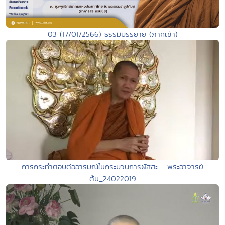
03 (17/01/2566) ธรรมบรรยาย (ภาคเช้า)
การกระทำตอบต่ออารมณ์ในกระบวนการผัสสะ - พระอาจารย์
ต้น_24022019