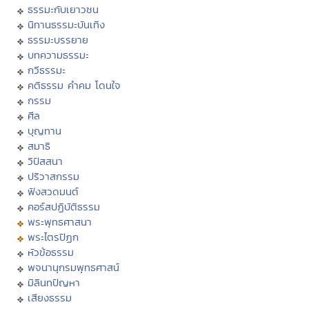
ธรรมะกับเยาวชน
นิทานธรรมะบันเทิง
ธรรมะบรรยาย
บทความธรรมะ
กวีธรรมะ
คติธรรม คำคม โดนใจ
กรรม
ศีล
บุญทาน
สมาธิ
วิปัสสนา
ปริวาสกรรม
ฟังสวดมนต์
คอร์สปฏิบัติธรรม
พระพุทธศาสนา
พระไตรปิฏก
หัวข้อธรรม
พจนานุกรมพุทธศาสน์
มิลินทปัญหา
เสียงธรรม