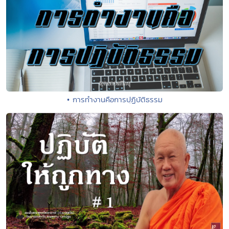
• การทำงานคือการปฺฏิบัติธรรม