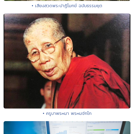
• เสียงสวดพระปาฏิโมกข์ ฉบับธรรมยุต
• ครูบาพรหมา พรหมจักโก