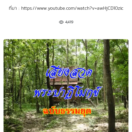
ที่มา : https://www.youtube.com/watch?v=awHjCD10zlc
4,419