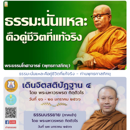
ธรรมะนั่นแหละคือคู่ชีวิตที่แท้จริง - ท่านพุทธทาสภิกขุ