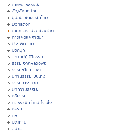
เครือข่ายธรรมะ
สัญลักษณ์ไทย
มุมสมาชิกธรรมะไทย
Donation
เทศกาลงานวัดช่วยชาติ
การเผยแผ่ศาสนา
ประเพณีไทย
บอกบุญ
สถานปฏิบัติธรรม
ธรรมะจากหลวงพ่อ
ธรรมะกับเยาวชน
นิทานธรรมะบันเทิง
ธรรมะบรรยาย
บทความธรรมะ
กวีธรรมะ
คติธรรม คำคม โดนใจ
กรรม
ศีล
บุญทาน
สมาธิ