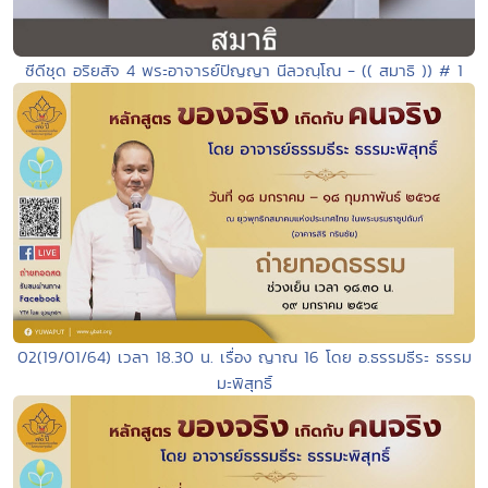
ซีดีชุด อริยสัจ 4 พระอาจารย์ปัญญา นีลวณฺโณ - (( สมาธิ )) # 1
02(19/01/64) เวลา 18.30 น. เรื่อง ญาณ 16 โดย อ.ธรรมธีระ ธรรม
มะพิสุทธิ์