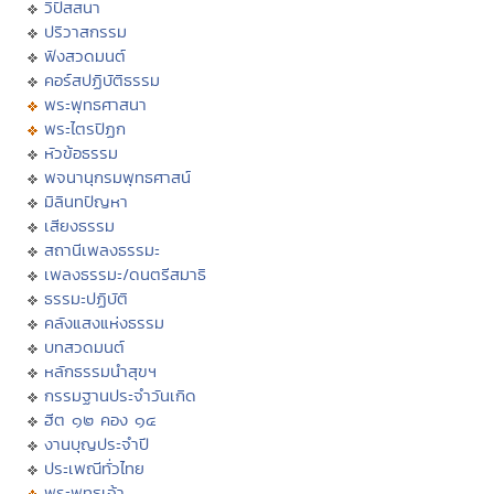
วิปัสสนา
ปริวาสกรรม
ฟังสวดมนต์
คอร์สปฏิบัติธรรม
พระพุทธศาสนา
พระไตรปิฏก
หัวข้อธรรม
พจนานุกรมพุทธศาสน์
มิลินทปัญหา
เสียงธรรม
สถานีเพลงธรรมะ
เพลงธรรมะ/ดนตรีสมาธิ
ธรรมะปฏิบัติ
คลังแสงแห่งธรรม
บทสวดมนต์
หลักธรรมนำสุขฯ
กรรมฐานประจำวันเกิด
ฮีต ๑๒ คอง ๑๔
งานบุญประจำปี
ประเพณีทั่วไทย
พระพุทธเจ้า