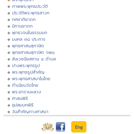
ภาพพระพุทธประวัติ
ประวัติพระพุทธสาวก
ทศชาติชาดก
นิทานชาดก
พุทธวจนในธรรมบท
มงคล ๓๘ ประการ
พุทธศาสนสุภาษิต
พุทธศาสนสุภาษิต ๖๒๑
สังเวชนียสถาน ๔ ตำบล
ปางพระพุทธรูป
พระพุทธรูปสำคัญ
พระพุทธศาสนาในไทย
ทำเนียบวัดไทย
พระอารามหลวง
ศาสนพิธี
อุปสมบทพิธี
วันสำคัญทางศาสนา
Eng