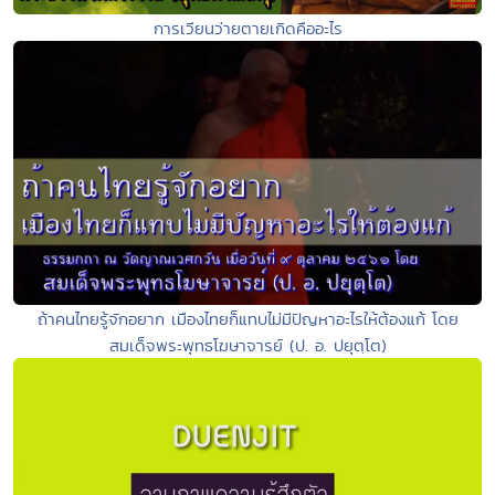
การเวียนว่ายตายเกิดคืออะไร
ถ้าคนไทยรู้จักอยาก เมืองไทยก็แทบไม่มีปัญหาอะไรให้ต้องแก้ โดย
สมเด็จพระพุทธโฆษาจารย์ (ป. อ. ปยุตฺโต)