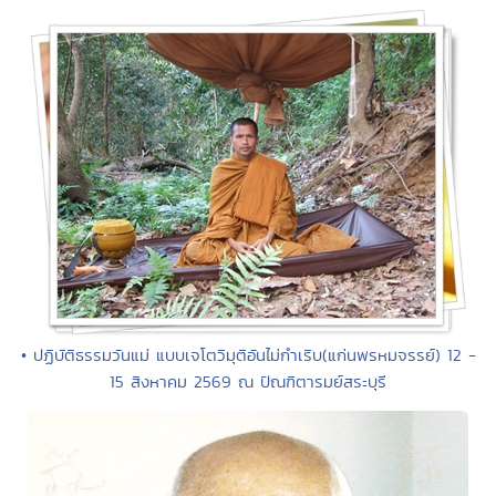
• ปฏิบัติธรรมวันแม่ แบบเจโตวิมุติอันไม่กำเริบ(แก่นพรหมจรรย์) 12 -
15 สิงหาคม 2569 ณ ปัณฑิตารมย์สระบุรี