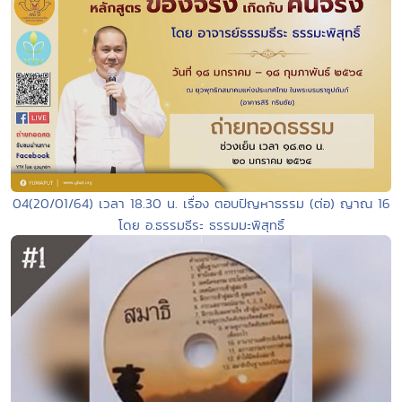
04(20/01/64) เวลา 18.30 น. เรื่อง ตอบปัญหาธรรม (ต่อ) ญาณ 16
โดย อ.ธรรมธีระ ธรรมมะพิสุทธิ์