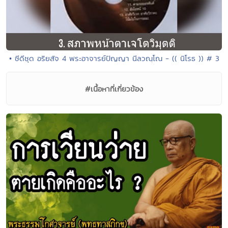
• ซีดีชุด อริยสัจ 4 พระอาจารย์ปัญญา นีลวณฺโณ - (( นิโรธ )) # 3
#เนื้อหาที่เกี่ยวข้อง