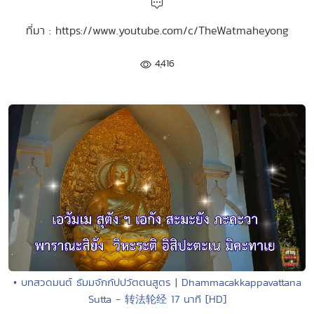
ที่มา : https://www.youtube.com/c/TheWatmaheyong
4,416
• บทสวดมนต์ ธัมมจักกัปปวัตตนสูตร | Dhammacakkappavattana
Sutta - 转法轮经 17 นาที [HD]