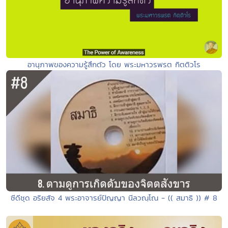
อานุภาพของความรู้สึกตัว โดย พระมหาวรพรต กิตติวโร
ซีดีชุด อริยสัจ 4 พระอาจารย์ปัญญา นีลวณฺโณ - (( สมาธิ )) # 8