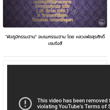
"ผังภูมิกรรมฐาน" อบรมกรรมฐาน โดย หลวงพ่อสุรศักดิ์
เขมรังสี