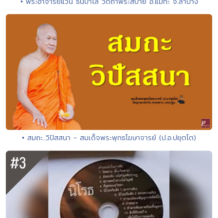
• พระอาจารย์แว่น ธนปาโล วัดถ้ำพระสบาย อ.แม่ทะ จ.ลำปาง
• สมถะ..วิปัสสนา - สมเด็จพระพุทธโฆษาจารย์ (ป.อ.ปยุตโต)