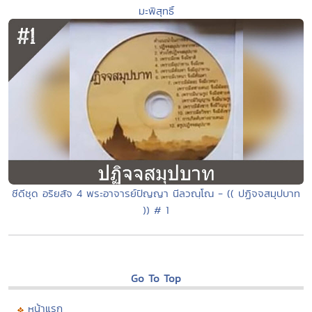
มะพิสุทธิ์
ซีดีชุด อริยสัจ 4 พระอาจารย์ปัญญา นีลวณฺโณ - (( ปฏิจจสมุปบาท
)) # 1
Go To Top
หน้าแรก