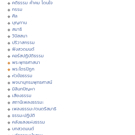
คติธรรม คำคม โดนใจ
กรรม
ศีล
บุญทาน
สมาธิ
วิปัสสนา
ปริวาสกรรม
ฟังสวดมนต์
คอร์สปฏิบัติธรรม
พระพุทธศาสนา
พระไตรปิฏก
หัวข้อธรรม
พจนานุกรมพุทธศาสน์
มิลินทปัญหา
เสียงธรรม
สถานีเพลงธรรมะ
เพลงธรรมะ/ดนตรีสมาธิ
ธรรมะปฏิบัติ
คลังแสงแห่งธรรม
บทสวดมนต์