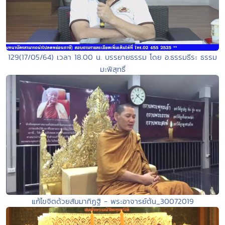
129(17/05/64) เวลา 18.00 น. บรรยายธรรม โดย อ.ธรรมธีระ ธรรม
มะพิสุทธิ์
แก้ไขจิตด้วยสัมมาทิฏฐิ - พระอาจารย์ต้น_30072019