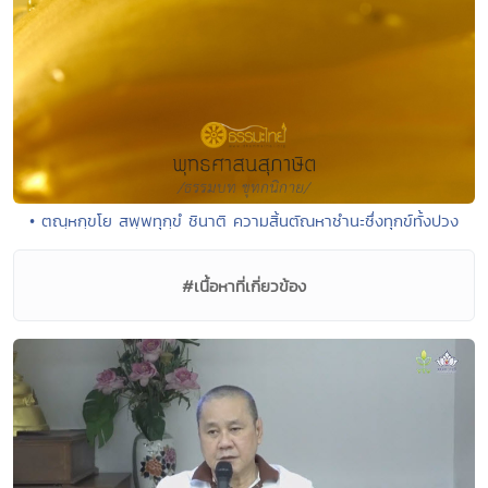
• ตณฺหกฺขโย สพฺพทุกฺขํ ชินาติ ความสิ้นตัณหาชำนะซึ่งทุกข์ทั้งปวง
#เนื้อหาที่เกี่ยวข้อง