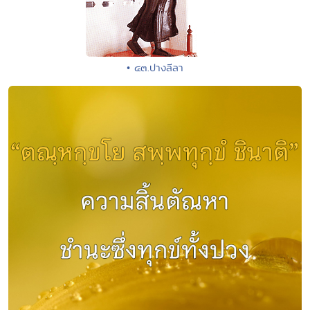
• ๔๓.ปางลีลา