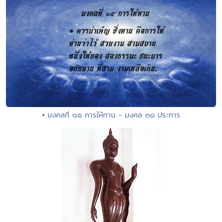
• มงคลที่ ๑๕ การให้ทาน - มงคล ๓๘ ประการ