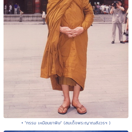
• "กรรม เหมือนยาพิษ" (สมเด็จพระญาณสังวรฯ )