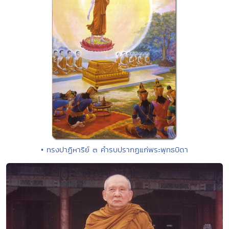
• ทรงปาฏิหาริย์ ๓ คำรบปรากฏแก่พระพุทธบิดา