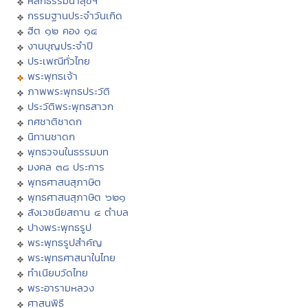
หลักธรรมนำสุขฯ
กรรมฐานประจำวันเกิด
ฮีต ๑๒ คอง ๑๔
งานบุญประจำปี
ประเพณีทั่วไทย
พระพุทธเจ้า
ภาพพระพุทธประวัติ
ประวัติพระพุทธสาวก
ทศชาติชาดก
นิทานชาดก
พุทธวจนในธรรมบท
มงคล ๓๘ ประการ
พุทธศาสนสุภาษิต
พุทธศาสนสุภาษิต ๖๒๑
สังเวชนียสถาน ๔ ตำบล
ปางพระพุทธรูป
พระพุทธรูปสำคัญ
พระพุทธศาสนาในไทย
ทำเนียบวัดไทย
พระอารามหลวง
ศาสนพิธี