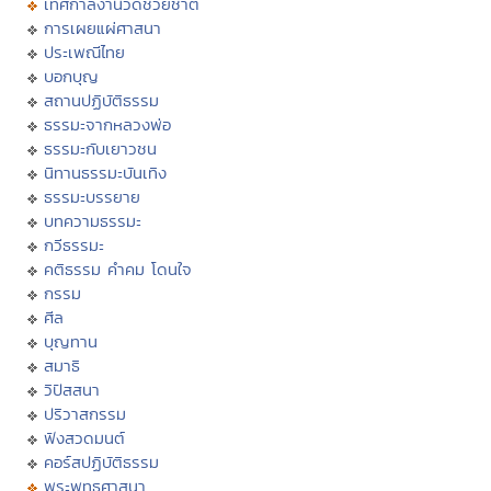
เทศกาลงานวัดช่วยชาติ
การเผยแผ่ศาสนา
ประเพณีไทย
บอกบุญ
สถานปฏิบัติธรรม
ธรรมะจากหลวงพ่อ
ธรรมะกับเยาวชน
นิทานธรรมะบันเทิง
ธรรมะบรรยาย
บทความธรรมะ
กวีธรรมะ
คติธรรม คำคม โดนใจ
กรรม
ศีล
บุญทาน
สมาธิ
วิปัสสนา
ปริวาสกรรม
ฟังสวดมนต์
คอร์สปฏิบัติธรรม
พระพุทธศาสนา