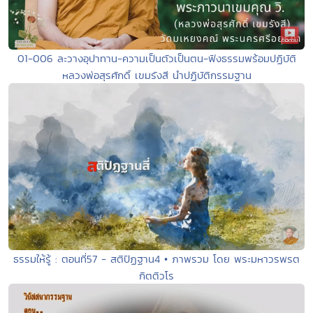
01-006 ละวางอุปาทาน-ความเป็นตัวเป็นตน-ฟังธรรมพร้อมปฏิบัติ
หลวงพ่อสุรศักดิ์ เขมรังสี นำปฏิบัติกรรมฐาน
ธรรมให้รู้ : ตอนที่57 - สติปัฏฐาน4 • ภาพรวม โดย พระมหาวรพรต
กิตติวโร