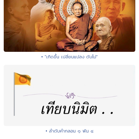
• "เกิดขึ้น เปลี่ยนแปลง ดับไป"
• ลำดับคำกลอน ๑ พัน ๔