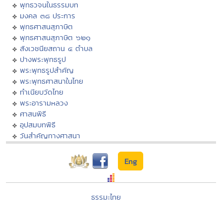
พุทธวจนในธรรมบท
มงคล ๓๘ ประการ
พุทธศาสนสุภาษิต
พุทธศาสนสุภาษิต ๖๒๑
สังเวชนียสถาน ๔ ตำบล
ปางพระพุทธรูป
พระพุทธรูปสำคัญ
พระพุทธศาสนาในไทย
ทำเนียบวัดไทย
พระอารามหลวง
ศาสนพิธี
อุปสมบทพิธี
วันสำคัญทางศาสนา
Eng
ธรรมะไทย