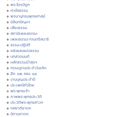
พระไตรปิฏก
หัวข้อธรรม
พจนานุกรมพุทธศาสน์
มิลินทปัญหา
เสียงธรรม
สถานีเพลงธรรมะ
เพลงธรรมะ/ดนตรีสมาธิ
ธรรมะปฏิบัติ
คลังแสงแห่งธรรม
บทสวดมนต์
หลักธรรมนำสุขฯ
กรรมฐานประจำวันเกิด
ฮีต ๑๒ คอง ๑๔
งานบุญประจำปี
ประเพณีทั่วไทย
พระพุทธเจ้า
ภาพพระพุทธประวัติ
ประวัติพระพุทธสาวก
ทศชาติชาดก
นิทานชาดก