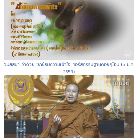
วิปัสสนา ว่าด้วย ซักซ้อมความเข้าใจ คอร์สกรรมฐานดอยภูโอบ (5 มี.ค.
2559)