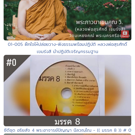
01-005 ฝึกใจให้ปล่อยวาง-ฟังธรรมพร้อมปฏิบัติ หลวงพ่อสุรศักดิ์
เขมรังสี นำปฏิบัติเจริญกรรมฐาน
ซีดีชุด อริยสัจ 4 พระอาจารย์ปัญญา นีลวณฺโณ - (( มรรค 8 )) # 0