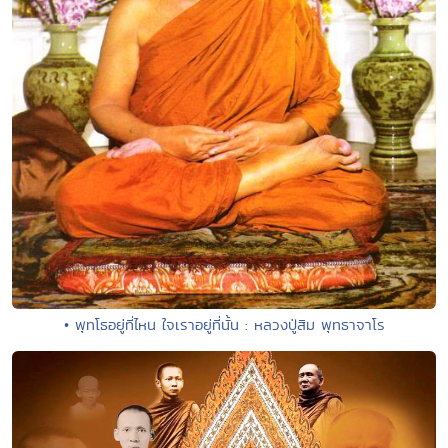
• พุทโธอยู่ที่ไหน ใจเราอยู่ที่นั้น : หลวงปู่สิม พุทธาจาโร