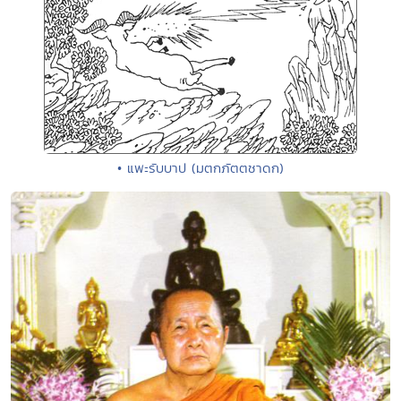
• แพะรับบาป (มตกภัตตชาดก)