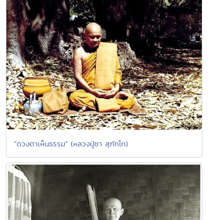
"ดวงตาเห็นธรรม" (หลวงปู่ชา สุภัทโท)