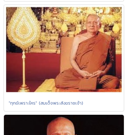
"ทุกข์เพราะใคร" (สมเด็จพระสังฆราชเจ้า)