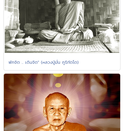
พักจิต .. เดินจิต" (หลวงปู่มั่น ภูริทัตโต)