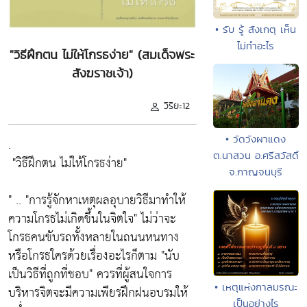
• รับ รู้ สังเกตุ เห็น
ไม่ทำอะไร
"วิธีฝึกตน ไม่ให้โกรธง่าย" (สมเด็จพระ
สังฆราชเจ้า)
วิริยะ12
• วัดวังผาแดง
.
ต.นาสวน อ.ศรีสวัสดิ์
"วิธีฝึกตน ไม่ให้โกรธง่าย"
จ.กาญจนบุรี
" ..
"การรู้จักหาเหตุผลอุบายวิธีมาทำให้
ความโกรธไม่เกิดขึ้นในจิตใจ"
ไม่ว่าจะ
โกรธคนขับรถทั้งหลายในถนนหนทาง
หรือโกรธใครด้วยเรื่องอะไรก็ตาม
"นับ
เป็นวิธีที่ถูกที่ชอบ"
ควรที่ผู้สนใจการ
• เหตุแห่งกาลมรณะ
บริหารจิตจะมีความเพียรฝึกฝนอบรมให้
เป็นอย่างไร