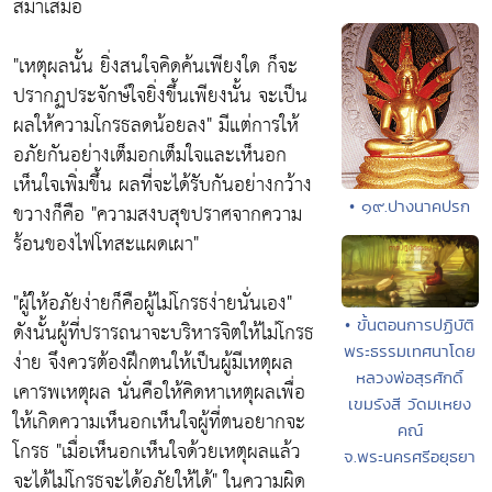
สม่ำเสมอ
"เหตุผลนั้น ยิ่งสนใจคิดค้นเพียงใด ก็จะ
ปรากฏประจักษ์ใจยิ่งขึ้นเพียงนั้น จะเป็น
ผลให้ความโกรธลดน้อยลง"
มีแต่การให้
อภัยกันอย่างเต็มอกเต็มใจและเห็นอก
เห็นใจเพิ่มขึ้น ผลที่จะได้รับกันอย่างกว้าง
• ๑๙.ปางนาคปรก
ขวางก็คือ
"ความสงบสุขปราศจากความ
ร้อนของไฟโทสะแผดเผา"
"ผู้ให้อภัยง่ายก็คือผู้ไม่โกรธง่ายนั่นเอง"
• ขั้นตอนการปฏิบัติ
ดังนั้นผู้ที่ปรารถนาจะบริหารจิตให้ไม่โกรธ
พระธรรมเทศนาโดย
ง่าย จึงควรต้องฝึกตนให้เป็นผู้มีเหตุผล
หลวงพ่อสุรศักดิ์
เคารพเหตุผล นั่นคือให้คิดหาเหตุผลเพื่อ
เขมรังสี วัดมเหยง
ให้เกิดความเห็นอกเห็นใจผู้ที่ตนอยากจะ
คณ์
โกรธ
"เมื่อเห็นอกเห็นใจด้วยเหตุผลแล้ว
จ.พระนครศรีอยุธยา
จะได้ไม่โกรธจะได้อภัยให้ได้"
ในความผิด