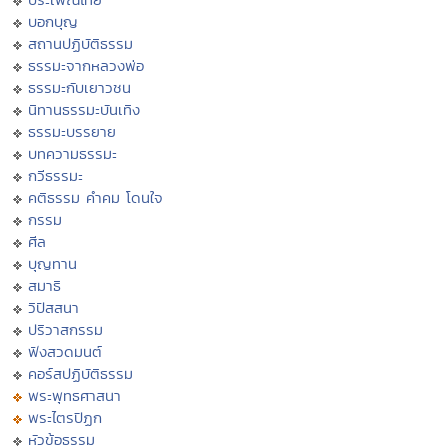
บอกบุญ
สถานปฏิบัติธรรม
ธรรมะจากหลวงพ่อ
ธรรมะกับเยาวชน
นิทานธรรมะบันเทิง
ธรรมะบรรยาย
บทความธรรมะ
กวีธรรมะ
คติธรรม คำคม โดนใจ
กรรม
ศีล
บุญทาน
สมาธิ
วิปัสสนา
ปริวาสกรรม
ฟังสวดมนต์
คอร์สปฏิบัติธรรม
พระพุทธศาสนา
พระไตรปิฏก
หัวข้อธรรม