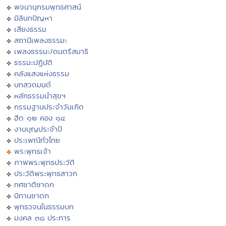
พจนานุกรมพุทธศาสน์
มิลินทปัญหา
เสียงธรรม
สถานีเพลงธรรมะ
เพลงธรรมะ/ดนตรีสมาธิ
ธรรมะปฏิบัติ
คลังแสงแห่งธรรม
บทสวดมนต์
หลักธรรมนำสุขฯ
กรรมฐานประจำวันเกิด
ฮีต ๑๒ คอง ๑๔
งานบุญประจำปี
ประเพณีทั่วไทย
พระพุทธเจ้า
ภาพพระพุทธประวัติ
ประวัติพระพุทธสาวก
ทศชาติชาดก
นิทานชาดก
พุทธวจนในธรรมบท
มงคล ๓๘ ประการ