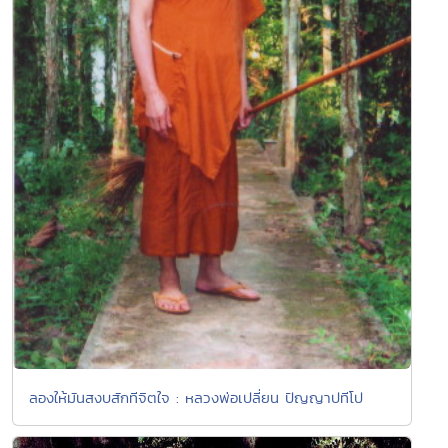
ลองให้มันสงบสักทีจิตใจ : หลวงพ่อเปลี่ยน ปัญญาปทีโป