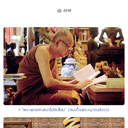
4,418
• "พระพุทธศาสนาไม่มีเสื่อม" (สมเด็จพระญาณสังวร)