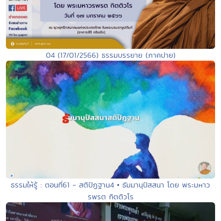
04 (17/01/2566) ธรรมบรรยาย (ภาคบ่าย)
ธรรมให้รู้ : ตอนที่61 - สติปัฏฐาน4 • ธัมมานุปัสสนา โดย พระมหาว
รพรต กิตติวโร