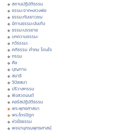
สถานปฏิบัติธรรม
ธรรมะจากหลวงพ่อ
ธรรมะกับเยาวชน
นิทานธรรมะบันเทิง
ธรรมะบรรยาย
บทความธรรมะ
กวีธรรมะ
คติธรรม คำคม โดนใจ
กรรม
ศีล
บุญทาน
สมาธิ
วิปัสสนา
ปริวาสกรรม
ฟังสวดมนต์
คอร์สปฏิบัติธรรม
พระพุทธศาสนา
พระไตรปิฏก
หัวข้อธรรม
พจนานุกรมพุทธศาสน์