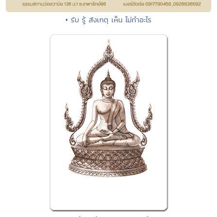
• รับ รู้ สังเกตุ เห็น ไม่ทำอะไร