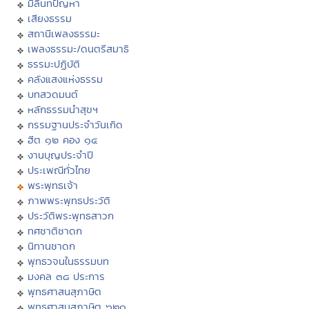
มิลินทปัญหา
เสียงธรรม
สถานีเพลงธรรมะ
เพลงธรรมะ/ดนตรีสมาธิ
ธรรมะปฏิบัติ
คลังแสงแห่งธรรม
บทสวดมนต์
หลักธรรมนำสุขฯ
กรรมฐานประจำวันเกิด
ฮีต ๑๒ คอง ๑๔
งานบุญประจำปี
ประเพณีทั่วไทย
พระพุทธเจ้า
ภาพพระพุทธประวัติ
ประวัติพระพุทธสาวก
ทศชาติชาดก
นิทานชาดก
พุทธวจนในธรรมบท
มงคล ๓๘ ประการ
พุทธศาสนสุภาษิต
พุทธศาสนสุภาษิต ๖๒๑