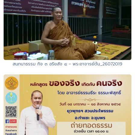
สนทนาธรรม กิจ ๓ อริยสัจ ๔ - พระอาจารย์ต้น_26072019