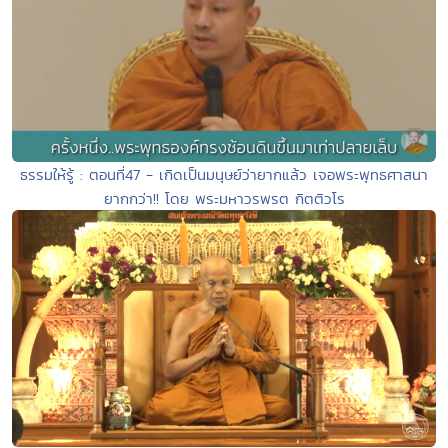
ธรรมให้รู้ : ตอนที่47 - เกิดเป็นมนุษย์ว่ายากแล้ว เจอพระพุทธศาสนา
ยากกว่า!! โดย พระมหาวรพรต กิตติวโร