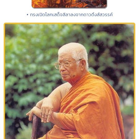
• ทรงเปิดโลกเสด็จลีลาลงจากดาวดึงส์สวรรค์