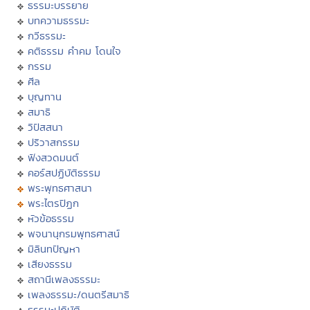
ธรรมะบรรยาย
บทความธรรมะ
กวีธรรมะ
คติธรรม คำคม โดนใจ
กรรม
ศีล
บุญทาน
สมาธิ
วิปัสสนา
ปริวาสกรรม
ฟังสวดมนต์
คอร์สปฏิบัติธรรม
พระพุทธศาสนา
พระไตรปิฏก
หัวข้อธรรม
พจนานุกรมพุทธศาสน์
มิลินทปัญหา
เสียงธรรม
สถานีเพลงธรรมะ
เพลงธรรมะ/ดนตรีสมาธิ
ธรรมะปฏิบัติ