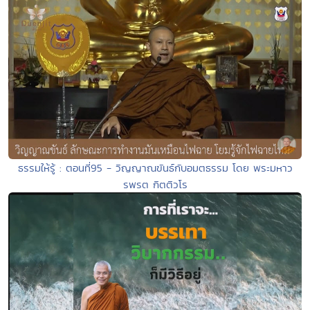
ธรรมให้รู้ : ตอนที่95 - วิญญาณขันธ์กับอมตธรรม โดย พระมหาว
รพรต กิตติวโร