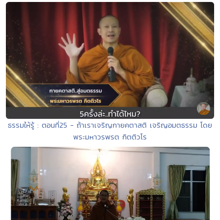
ธรรมให้รู้ : ตอนที่25 - ถ้าเราเจริญกายคตาสติ เจริญอมตธรรม โดย
พระมหาวรพรต กิตติวโร