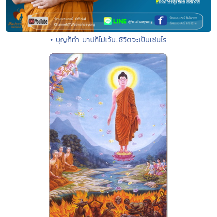
• บุญก็ทำ บาปก็ไม่เว้น..ชีวิตจะเป็นเช่นไร