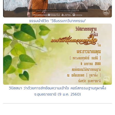
ธรรมนำชีวิต "วิธีบรรเทาวิบากกรรม"
วิปัสสนา ว่าด้วยการซักซ้อมความเข้าใจ คอร์สกรรมฐานภูผาผึ้ง
จ.อุบลราชธานี (9 ม.ค. 2560)