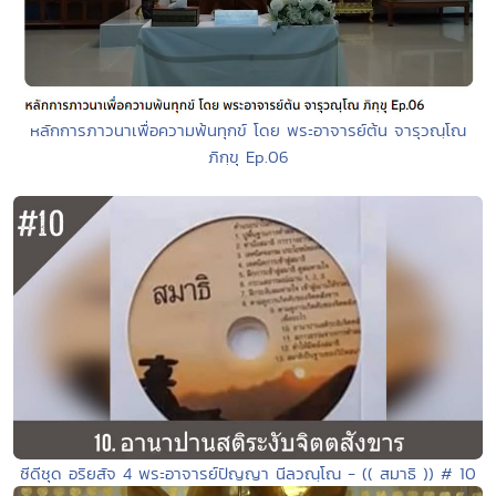
หลักการภาวนาเพื่อความพ้นทุกข์ โดย พระอาจารย์ต้น จารุวณฺโณ
ภิกฺขุ Ep.06
ซีดีชุด อริยสัจ 4 พระอาจารย์ปัญญา นีลวณฺโณ - (( สมาธิ )) # 10