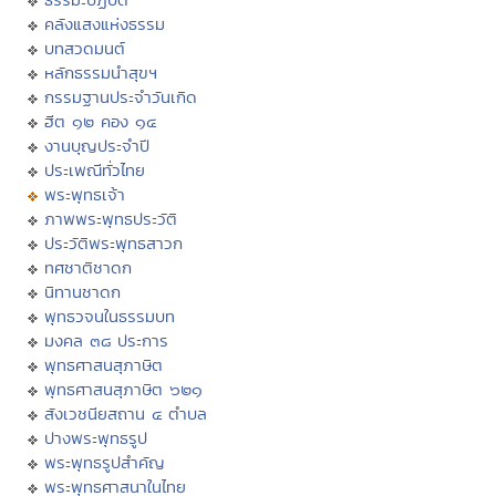
คลังแสงแห่งธรรม
บทสวดมนต์
หลักธรรมนำสุขฯ
กรรมฐานประจำวันเกิด
ฮีต ๑๒ คอง ๑๔
งานบุญประจำปี
ประเพณีทั่วไทย
พระพุทธเจ้า
ภาพพระพุทธประวัติ
ประวัติพระพุทธสาวก
ทศชาติชาดก
นิทานชาดก
พุทธวจนในธรรมบท
มงคล ๓๘ ประการ
พุทธศาสนสุภาษิต
พุทธศาสนสุภาษิต ๖๒๑
สังเวชนียสถาน ๔ ตำบล
ปางพระพุทธรูป
พระพุทธรูปสำคัญ
พระพุทธศาสนาในไทย