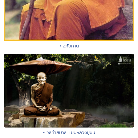
• อภัยทาน
• วิธีทำสมาธิ แบบหลวงปู่มั่น