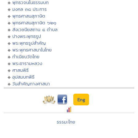
พุทธวจนในธรรมบท
มงคล ๓๘ ประการ
พุทธศาสนสุภาษิต
พุทธศาสนสุภาษิต ๖๒๑
สังเวชนียสถาน ๔ ตำบล
ปางพระพุทธรูป
พระพุทธรูปสำคัญ
พระพุทธศาสนาในไทย
ทำเนียบวัดไทย
พระอารามหลวง
ศาสนพิธี
อุปสมบทพิธี
วันสำคัญทางศาสนา
Eng
ธรรมะไทย