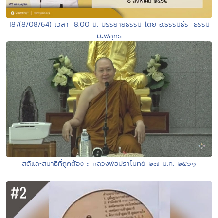
187(8/08/64) เวลา 18.00 น. บรรยายธรรม โดย อ.ธรรมธีระ ธรรม
มะพิสุทธิ์
สติและสมาธิที่ถูกต้อง :: หลวงพ่อปราโมทย์ ๒๗ ม.ค. ๒๕๖๑