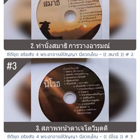
ซีดีชุด อริยสัจ 4 พระอาจารย์ปัญญา นีลวณฺโณ - (( สมาธิ )) # 2
ซีดีชุด อริยสัจ 4 พระอาจารย์ปัญญา นีลวณฺโณ - (( นิโรธ )) # 3