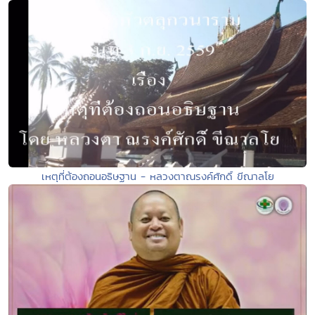
เหตุที่ต้องถอนอธิษฐาน - หลวงตาณรงค์ศักดิ์ ขีณาลโย