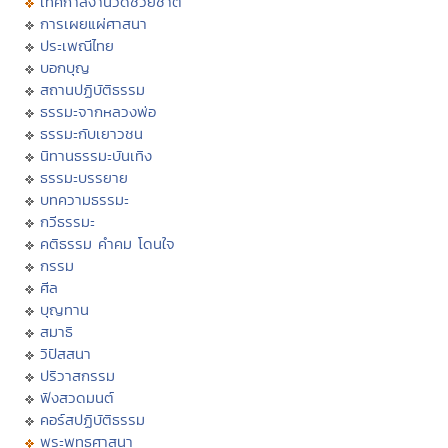
เทศกาลงานวัดช่วยชาติ
การเผยแผ่ศาสนา
ประเพณีไทย
บอกบุญ
สถานปฏิบัติธรรม
ธรรมะจากหลวงพ่อ
ธรรมะกับเยาวชน
นิทานธรรมะบันเทิง
ธรรมะบรรยาย
บทความธรรมะ
กวีธรรมะ
คติธรรม คำคม โดนใจ
กรรม
ศีล
บุญทาน
สมาธิ
วิปัสสนา
ปริวาสกรรม
ฟังสวดมนต์
คอร์สปฏิบัติธรรม
พระพุทธศาสนา