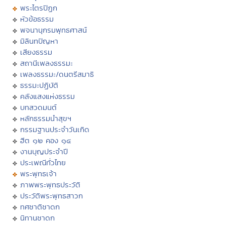
พระไตรปิฏก
หัวข้อธรรม
พจนานุกรมพุทธศาสน์
มิลินทปัญหา
เสียงธรรม
สถานีเพลงธรรมะ
เพลงธรรมะ/ดนตรีสมาธิ
ธรรมะปฏิบัติ
คลังแสงแห่งธรรม
บทสวดมนต์
หลักธรรมนำสุขฯ
กรรมฐานประจำวันเกิด
ฮีต ๑๒ คอง ๑๔
งานบุญประจำปี
ประเพณีทั่วไทย
พระพุทธเจ้า
ภาพพระพุทธประวัติ
ประวัติพระพุทธสาวก
ทศชาติชาดก
นิทานชาดก