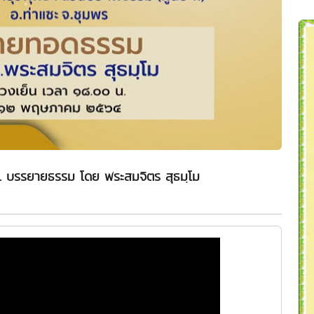
น. บรรยายธรรม โดย พระสมจิตร สุธมฺโม