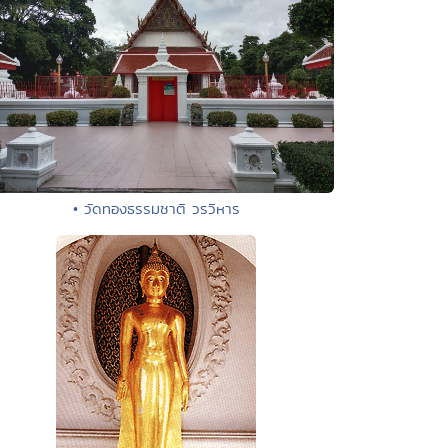
• วัดทองธรรมชาติ วรวิหาร