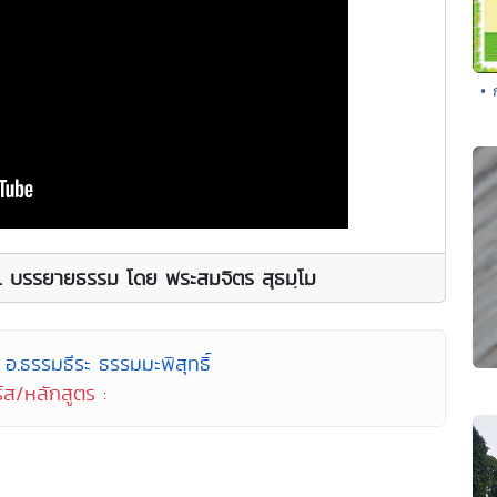
• 
น. บรรยายธรรม โดย พระสมจิตร สุธมฺโม
อ.ธรรมธีระ ธรรมมะพิสุทธิ์
์ส/หลักสูตร :