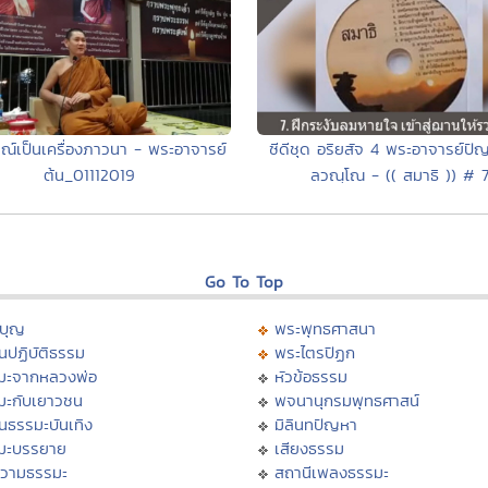
มณ์เป็นเครื่องภาวนา - พระอาจารย์
ซีดีชุด อริยสัจ 4 พระอาจารย์ปั
ต้น_01112019
ลวณฺโณ - (( สมาธิ )) # 
Go To Top
บุญ
พระพุทธศาสนา
นปฏิบัติธรรม
พระไตรปิฏก
มะจากหลวงพ่อ
หัวข้อธรรม
มะกับเยาวชน
พจนานุกรมพุทธศาสน์
นธรรมะบันเทิง
มิลินทปัญหา
มะบรรยาย
เสียงธรรม
วามธรรมะ
สถานีเพลงธรรมะ