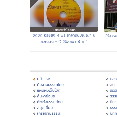
ซีดีชุด อริยสัจ 4 พระอาจารย์ปัญญา นี
ใช้อาร
ลวณฺโณ - (( วิปัสสนา )) # 1
หน้าแรก
บอก
ทีมงานธรรมะไทย
สถา
แผนผังเว็บไซต์
ธรร
ค้นหาข้อมูล
ธรร
ติดต่อธรรมะไทย
นิทา
สมุดเยี่ยม
ธรร
เครือข่ายธรรมะ
บทค