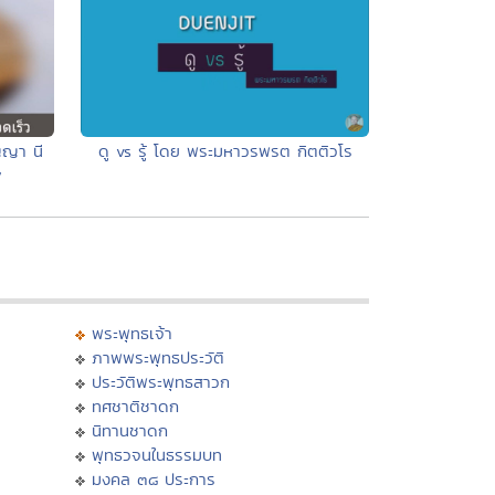
ญญา นี
ดู vs รู้ โดย พระมหาวรพรต กิตติวโร
7
พระพุทธเจ้า
ภาพพระพุทธประวัติ
ประวัติพระพุทธสาวก
ทศชาติชาดก
นิทานชาดก
พุทธวจนในธรรมบท
มงคล ๓๘ ประการ