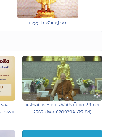
• ๑๑.ปางรับหญ้าคา
รื่อง
วิธีฝึกสมาธิ :: หลวงพ่อปราโมทย์ 29 ก.ย.
ระ ธรรม
2562 (ไฟล์ 620929A ซีดี 84)