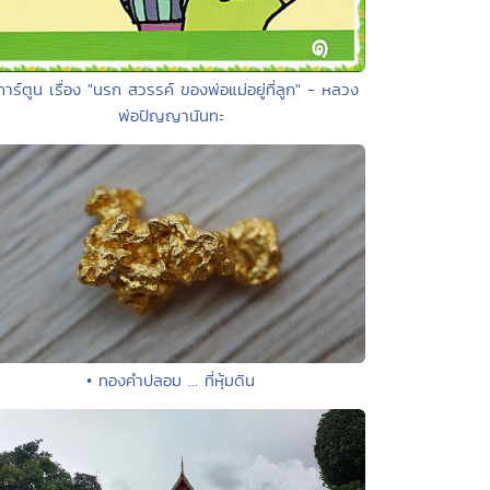
การ์ตูน เรื่อง "นรก สวรรค์ ของพ่อแม่อยู่ที่ลูก" - หลวง
พ่อปัญญานันทะ
• ทองคำปลอม ... ที่หุ้มดิน