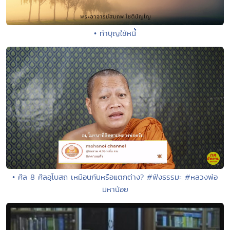
• ทำบุญใช้หนี้
• ศีล 8 ศีลอุโบสถ เหมือนกันหรือแตกต่าง? #ฟังธรรมะ #หลวงพ่อ
มหาน้อย