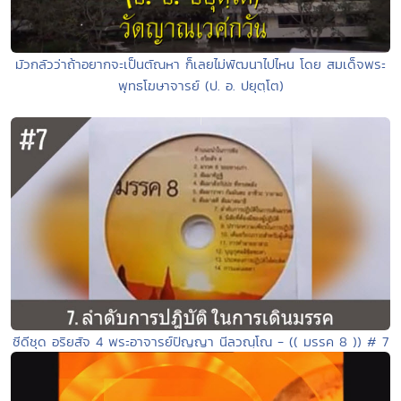
มัวกลัวว่าถ้าอยากจะเป็นตัณหา ก็เลยไม่พัฒนาไปไหน โดย สมเด็จพระ
พุทธโฆษาจารย์ (ป. อ. ปยุตฺโต)
ซีดีชุด อริยสัจ 4 พระอาจารย์ปัญญา นีลวณฺโณ - (( มรรค 8 )) # 7