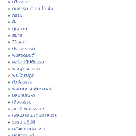
กวีธรรมะ
คติธรรม คำคม โดนใจ
กรรม
ศีล
บุญทาน
สมาธิ
วิปัสสนา
ปริวาสกรรม
ฟังสวดมนต์
คอร์สปฏิบัติธรรม
พระพุทธศาสนา
พระไตรปิฏก
หัวข้อธรรม
พจนานุกรมพุทธศาสน์
มิลินทปัญหา
เสียงธรรม
สถานีเพลงธรรมะ
เพลงธรรมะ/ดนตรีสมาธิ
ธรรมะปฏิบัติ
คลังแสงแห่งธรรม
บทสวดมนต์