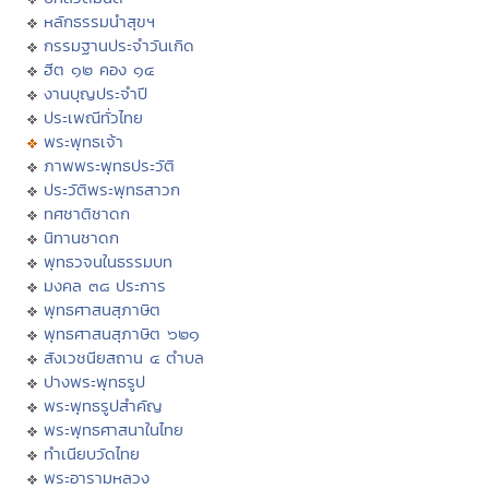
หลักธรรมนำสุขฯ
กรรมฐานประจำวันเกิด
ฮีต ๑๒ คอง ๑๔
งานบุญประจำปี
ประเพณีทั่วไทย
พระพุทธเจ้า
ภาพพระพุทธประวัติ
ประวัติพระพุทธสาวก
ทศชาติชาดก
นิทานชาดก
พุทธวจนในธรรมบท
มงคล ๓๘ ประการ
พุทธศาสนสุภาษิต
พุทธศาสนสุภาษิต ๖๒๑
สังเวชนียสถาน ๔ ตำบล
ปางพระพุทธรูป
พระพุทธรูปสำคัญ
พระพุทธศาสนาในไทย
ทำเนียบวัดไทย
พระอารามหลวง