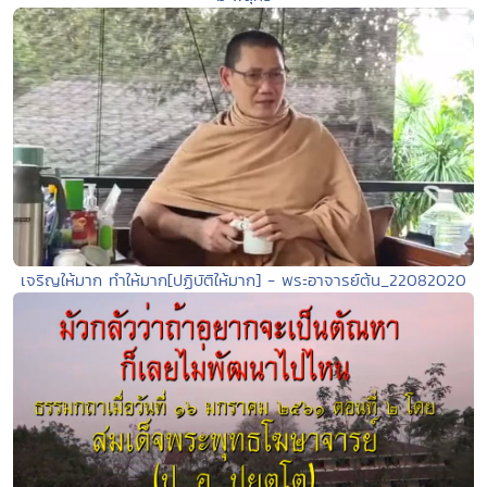
เจริญให้มาก ทำให้มาก[ปฏิบัติให้มาก] - พระอาจารย์ต้น_22082020