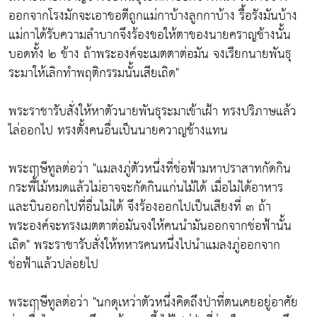
ออกจากโรงมักจะเอาขอตีถูกแม่กาบ้างลูกกาบ้าง รื้อรังมันบ้าง
แม่กาได้รับความลำบากจึงร้องขอให้ตาของนายคราญช้างนั้น
บอดทั้ง ๒ ข้าง ถ้าพระองค์จะเมตตาต่อมัน จงเรียกนายพันธุ
ระมาให้เลิกทำพฤติกรรมนั้นเสียเถิด"
พระราชารับสั่งให้หาตัวนายพันธุระมาเข้าเฝ้า ทรงปริภาษแล้ว
ไล่ออกไป ทรงตั้งคนอื่นเป็นนายควาญช้างแทน
พระฤๅษีทูลต่อว่า "แมลงภู่ตัวหนึ่งที่ช่อฟ้ามหาปราสาทกัดกิน
กระพี้ไม้หมดแล้วไม่อาจจะกัดกินแก่นไม้ได้ เมื่อไม่ได้อาหาร
และบินออกไปที่อื่นไม่ได้ จึงร้องออกไปเป็นเสียงที่ ๓ ถ้า
พระองค์จะทรงเมตตาต่อมันจงให้คนนำมันออกจากช่อฟ้านั้น
เถิด" พระราชารับสั่งให้ทหารคนหนึ่งไปนำแมลงภู่ออกจาก
ช่อฟ้าแล้วปล่อยไป
พระฤๅษีทูลต่อว่า "นกดุเหว่าตัวหนึ่งคิดถึงป่าที่ตนเคยอยู่อาศัย