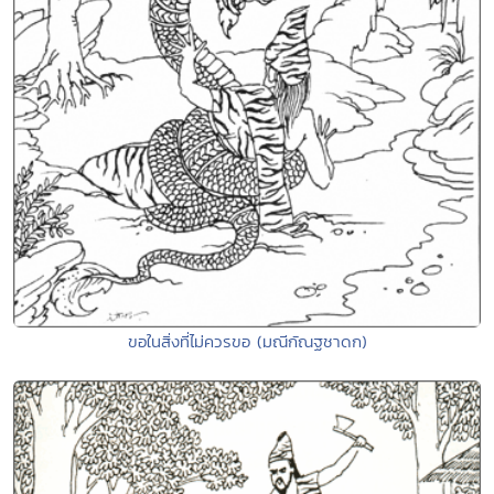
ขอในสิ่งที่ไม่ควรขอ (มณีกัณฐชาดก)