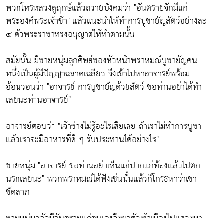
พวกโหรหลวงดูฤกษ์แล้วถวายบังคมว่า "อันตรายจักมีแก่
พระองค์พระเจ้าข้า" แล้วแนะนำให้ทำการบูชายัญสัตว์อย่างละ
๔ ตัวพระราชาทรงอนุญาตให้ทำตามนั้น
สมัยนั้น มีชายหนุ่มลูกศิษย์ของหัวหน้าพราหมณ์บูชายัญคน
หนึ่งเป็นผู้มีปัญญาฉลาดเฉลียว จึงเข้าไปหาอาจารย์พร้อม
อ้อนวอนว่า "อาจารย์ การบูชายัญด้วยสัตว์ ขอท่านอย่าได้ทำ
เลยนะท่านอาจารย์"
อาจารย์ตอบว่า "เจ้าช่างไม่รู้อะไรเสียเลย ถ้าเราไม่ทำการบูชา
แล้วเราจะมีอาหารที่ดี ๆ รับประทานได้อย่างไร"
ชายหนุ่ม "อาจารย์ ขอท่านอย่าเห็นแก่ปากแก่ท้องแล้วไปตก
นรกเลยนะ" พวกพราหมณ์ได้ฟังเช่นนั้นแล้วก็โกรธหาว่าเขา
ขัดลาภ