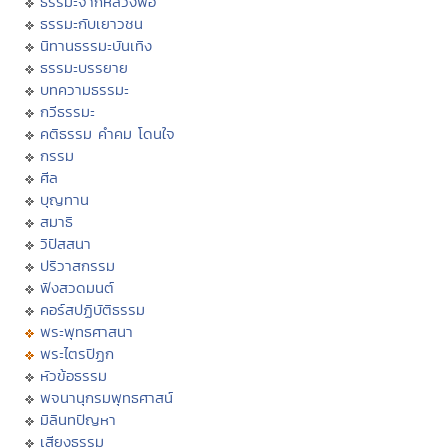
ธรรมะจากหลวงพ่อ
ธรรมะกับเยาวชน
นิทานธรรมะบันเทิง
ธรรมะบรรยาย
บทความธรรมะ
กวีธรรมะ
คติธรรม คำคม โดนใจ
กรรม
ศีล
บุญทาน
สมาธิ
วิปัสสนา
ปริวาสกรรม
ฟังสวดมนต์
คอร์สปฏิบัติธรรม
พระพุทธศาสนา
พระไตรปิฏก
หัวข้อธรรม
พจนานุกรมพุทธศาสน์
มิลินทปัญหา
เสียงธรรม