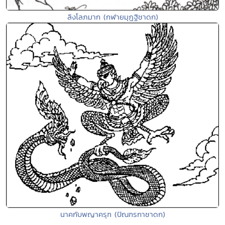
ลิงโลภมาก (กฬายมุฏฐิชาดก)
นาคกับพญาครุฑ (ปัณฑรกาชาดก)