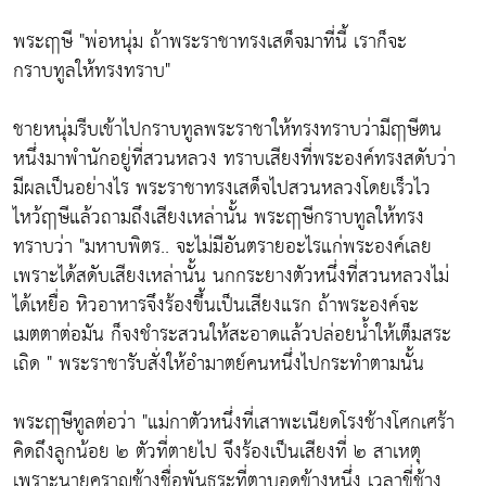
พระฤๅษี "พ่อหนุ่ม ถ้าพระราชาทรงเสด็จมาที่นี้ เราก็จะ
กราบทูลให้ทรงทราบ"
ชายหนุ่มรีบเข้าไปกราบทูลพระราชาให้ทรงทราบว่ามีฤๅษีตน
หนึ่งมาพำนักอยู่ที่สวนหลวง ทราบเสียงที่พระองค์ทรงสดับว่า
มีผลเป็นอย่างไร พระราชาทรงเสด็จไปสวนหลวงโดยเร็วไว
ไหว้ฤๅษีแล้วถามถึงเสียงเหล่านั้น พระฤๅษีกราบทูลให้ทรง
ทราบว่า "มหาบพิตร.. จะไม่มีอันตรายอะไรแก่พระองค์เลย
เพราะได้สดับเสียงเหล่านั้น นกกระยางตัวหนึ่งที่สวนหลวงไม่
ได้เหยื่อ หิวอาหารจึงร้องขึ้นเป็นเสียงแรก ถ้าพระองค์จะ
เมตตาต่อมัน ก็จงชำระสวนให้สะอาดแล้วปล่อยน้ำให้เต็มสระ
เถิด " พระราชารับสั่งให้อำมาตย์คนหนึ่งไปกระทำตามนั้น
พระฤๅษีทูลต่อว่า "แม่กาตัวหนึ่งที่เสาพะเนียดโรงช้างโศกเศร้า
คิดถึงลูกน้อย ๒ ตัวที่ตายไป จึงร้องเป็นเสียงที่ ๒ สาเหตุ
เพราะนายคราญช้างชื่อพันธุระที่ตาบอดข้างหนึ่ง เวลาขี่ช้าง