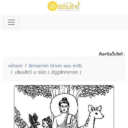
ค้นหาในเว็บไซต์ :
หน้าแรก
นิทานชาดก (ชาดก ๕๐๐ ชาติ)
เสียงสัตว์ ๘ ชนิด ( อัฏฐสัททชาดก )