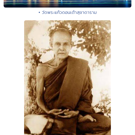
• วัดพระแก้วดอนเต้าสุชาดาราม