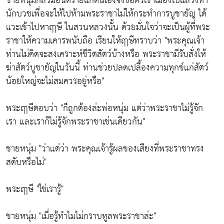
ชายหนุ่มกลัวมีอันตรายแก่ตนเองจึงขอตัวเข้าเมืองไปแสวงหา
นักบวชเพื่อจะให้ไปห้ามพระราชาไม่ให้กระทำการบูชายัญ ได้
แวะเข้าไปหาฤๅษี ในสวนหลวงนั้น ด้วยมั่นใจว่าจะเป็นผู้ที่พระ
ราชาให้ความเคารพนับถือ เรียนให้ฤๅษีทราบว่า "พระคุณเจ้า
ท่านไม่คิดจะสงเคราะห์ชีวิตสัตว์บ้างหรือ พระราชามีรับสั่งให้
ฆ่าสัตว์บูชายัญในวันนี้ ท่านช่วยปลดเปลื้องความทุกข์แก่สัตว์
น้อยใหญ่จะไม่สมควรอยู่หรือ"
พระฤๅษีตอบว่า "ก็ถูกต้องล่ะพ่อหนุ่ม แต่ว่าพระราชาไม่รู้จัก
เรา และเราก็ไม่รู้จักพระราชาเช่นเดียวกัน"
ชายหนุ่ม "ว่าแต่ว่า พระคุณเจ้ารู้ผลของเสียงที่พระราชาทรง
สดับหรือไม่"
พระฤๅษี "ใช่เรารู้"
ชายหนุ่ม "เมื่อรู้ทำไมไม่กราบทูลพระราชาล่ะ"