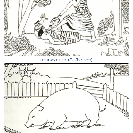
ตายเพราะปาก (ติตติรชาดก)