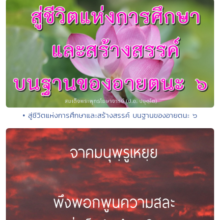
• สู่ชีวิตแห่งการศึกษาและสร้างสรรค์ บนฐานของอายตนะ ๖