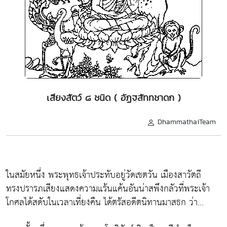
เสียงสัตว์ ๘ ชนิด ( อัฏฐสัททชาดก )
DhammathaiTeam
ในสมัยหนึ่ง พระพุทธเจ้าประทับอยู่วัดเชตวัน เมืองสาวัตถี
ทรงปรารภเสียงแสดงความแร้นแค้นอันน่าสพึงกลัวที่พระเจ้า
โกศลได้สดับในเวลาเที่ยงคืน ได้ตรัสอดีตนิทานมาสธก ว่า...