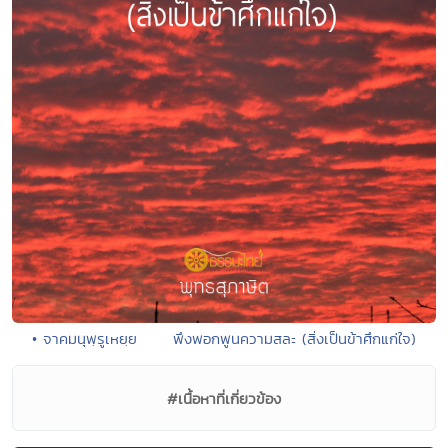
• จาคมนุพฺรูเหยฺย พึงพอกพูนความสละ (สิ่งเป็นข้าศึกแก่ใจ)
#เนื้อหาที่เกี่ยวข้อง