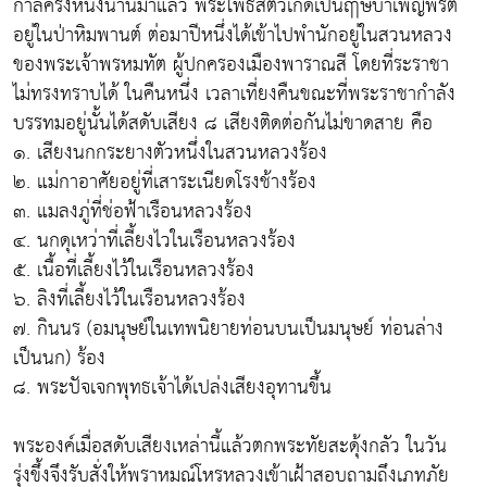
กาลครั้งหนึ่งนานมาแล้ว พระโพธิสัตว์เกิดเป็นฤๅษีบำเพ็ญพรต
อยู่ในป่าหิมพานต์ ต่อมาปีหนึ่งได้เข้าไปพำนักอยู่ในสวนหลวง
ของพระเจ้าพรหมทัต ผู้ปกครองเมืองพาราณสี โดยที่ระราชา
ไม่ทรงทราบได้ ในคืนหนึ่ง เวลาเที่ยงคืนขณะที่พระราชากำลัง
บรรทมอยู่นั้นได้สดับเสียง ๘ เสียงติดต่อกันไม่ขาดสาย คือ
๑. เสียงนกกระยางตัวหนึ่งในสวนหลวงร้อง
๒. แม่กาอาศัยอยู่ที่เสาระเนียดโรงช้างร้อง
๓. แมลงภู่ที่ช่อฟ้าเรือนหลวงร้อง
๔. นกดุเหว่าที่เลี้ยงไวในเรือนหลวงร้อง
๕. เนื้อที่เลี้ยงไว้ในเรือนหลวงร้อง
๖. ลิงที่เลี้ยงไว้ในเรือนหลวงร้อง
๗. กินนร (อมนุษย์ในเทพนิยายท่อนบนเป็นมนุษย์ ท่อนล่าง
เป็นนก) ร้อง
๘. พระปัจเจกพุทธเจ้าได้เปล่งเสียงอุทานขึ้น
พระองค์เมื่อสดับเสียงเหล่านี้แล้วตกพระทัยสะดุ้งกลัว ในวัน
รุ่งขึ้งจึงรับสั่งให้พราหมณ์โหรหลวงเข้าเฝ้าสอบถามถึงเภทภัย