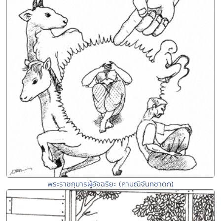
พระราชกุมารผู้อัจฉริยะ (คามณิจันทชาดก)