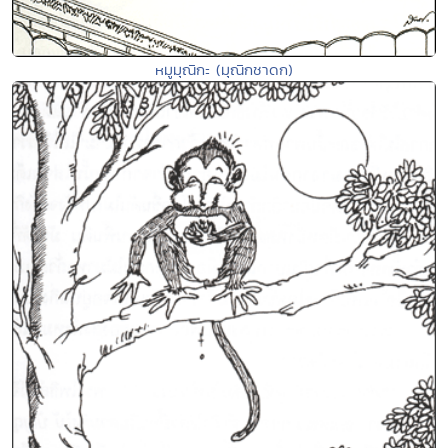
หมูมุณิกะ (มุณิกชาดก)