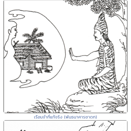
เรือนจำที่แท้จริง (พันธนาคารชาดก)