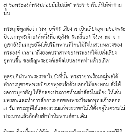
๗ ขอพระองค์ทรงปล่อยมันไปเถิด" พระราชารับสั่งให้ทำตาม
นั้น
พระฤๅษีทูลต่อว่า "มหาบพิตร เสียง ๘ เป็นเสียงอุทานของพระ
ปัจเจกพุทธเจ้าองค์หนึ่งที่อายุสังขารจะสิ้นลง จึงเหาะมาจาก
ภูเขายังถิ่นมนุษย์จึงได้ปรินิพพานที่โคนไม้รังในสวนหลวงของ
พระองค์ เวลามาถึงยอดปราสาทของพระองค์ได้เปล่งเสียง
อุทานขึ้น ขอเชิญพระองค์เสด็จไปปลงศพท่านด้วยเถิด"
ทูลจบก็นำพาพระราชาไปยังที่นั้น พระราชาพร้อมหมู่พลได้
ทำการบูชาศพพระปัจเจกพุทธเจ้าด้วยดอกไม้ของหอม สั่งให้
งดการบูชายัญ ให้ตีกลองประกาศห้ามฆ่าสัตว์ในเมือง ให้เล่น
มหรสพและทำการสักการะศพของพระปัจเจกพุทธเจ้าตลอด
๗ วัน พระฤๅษีได้แสดงธรรมแก่พระราชาไม่ให้ตั้งอยู่ในความไม่
ประมาทแล้วก็กลับเข้าป่าหิมพานต์ตามเดิม