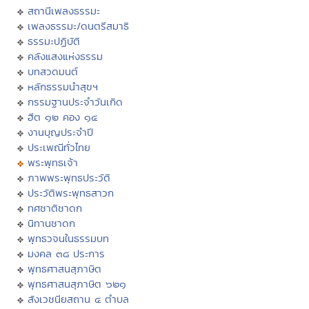
สถานีเพลงธรรมะ
เพลงธรรมะ/ดนตรีสมาธิ
ธรรมะปฏิบัติ
คลังแสงแห่งธรรม
บทสวดมนต์
หลักธรรมนำสุขฯ
กรรมฐานประจำวันเกิด
ฮีต ๑๒ คอง ๑๔
งานบุญประจำปี
ประเพณีทั่วไทย
พระพุทธเจ้า
ภาพพระพุทธประวัติ
ประวัติพระพุทธสาวก
ทศชาติชาดก
นิทานชาดก
พุทธวจนในธรรมบท
มงคล ๓๘ ประการ
พุทธศาสนสุภาษิต
พุทธศาสนสุภาษิต ๖๒๑
สังเวชนียสถาน ๔ ตำบล