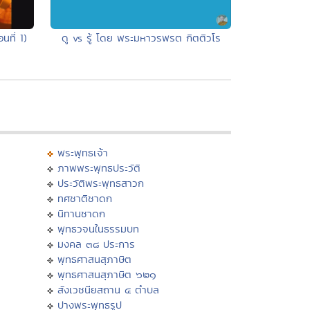
นที่ 1)
ดู vs รู้ โดย พระมหาวรพรต กิตติวโร
พระพุทธเจ้า
ภาพพระพุทธประวัติ
ประวัติพระพุทธสาวก
ทศชาติชาดก
นิทานชาดก
พุทธวจนในธรรมบท
มงคล ๓๘ ประการ
พุทธศาสนสุภาษิต
พุทธศาสนสุภาษิต ๖๒๑
สังเวชนียสถาน ๔ ตำบล
ปางพระพุทธรูป