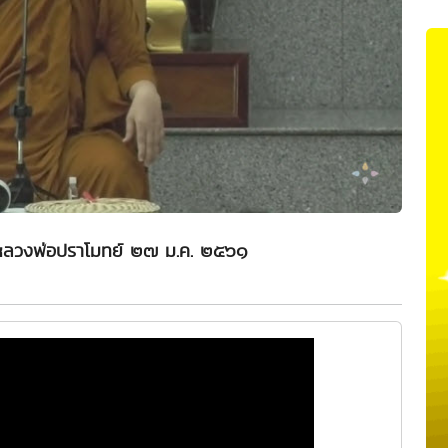
:: หลวงพ่อปราโมทย์ ๒๗ ม.ค. ๒๕๖๑