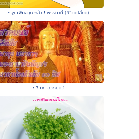
• @ เพียงคุณกล้า..! พรรษานี้ (ชีวิตเปลี่ยน)
• 7 บท สวดมนต์