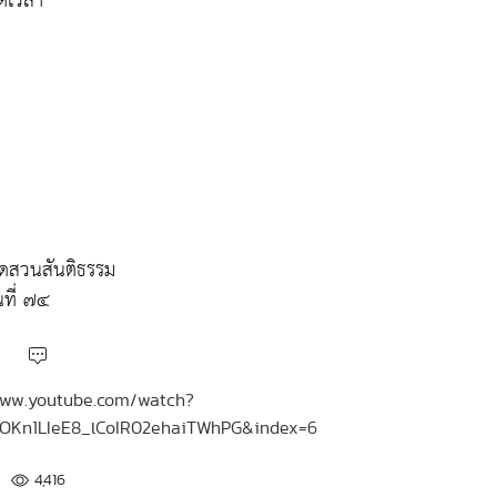
อดเวลา
ัดสวนสันติธรรม
ที่ ๗๔
//www.youtube.com/watch?
uOKn1LIeE8_lCoIR02ehaiTWhPG&index=6
4,416