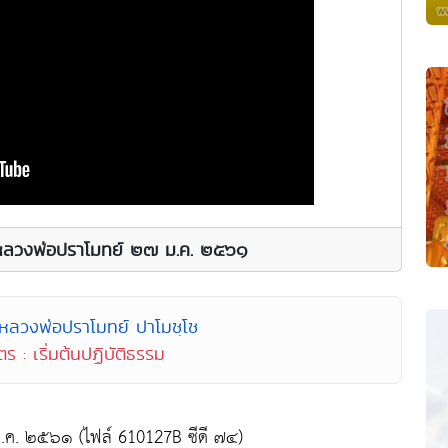
:: หลวงพ่อปราโมทย์ ๒๗ ม.ค. ๒๕๖๑
 หลวงพ่อปราโมทย์ ปาโมชฺโช
ร : เริ่มต้นปฏิบัติธรรม
 ม.ค. ๒๕๖๑ (ไฟล์ 610127B ซีดี ๗๔)