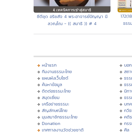
172(1
ซีดีชุด อริยสัจ 4 พระอาจารย์ปัญญา นี
ธรรม
ลวณฺโณ - (( สมาธิ )) # 4
หน้าแรก
บอก
ทีมงานธรรมะไทย
สถา
แผนผังเว็บไซต์
ธรร
ค้นหาข้อมูล
ธรร
ติดต่อธรรมะไทย
นิทา
สมุดเยี่ยม
ธรร
เครือข่ายธรรมะ
บทค
สัญลักษณ์ไทย
กวี
มุมสมาชิกธรรมะไทย
คติ
Donation
กรร
เทศกาลงานวัดช่วยชาติ
ศีล