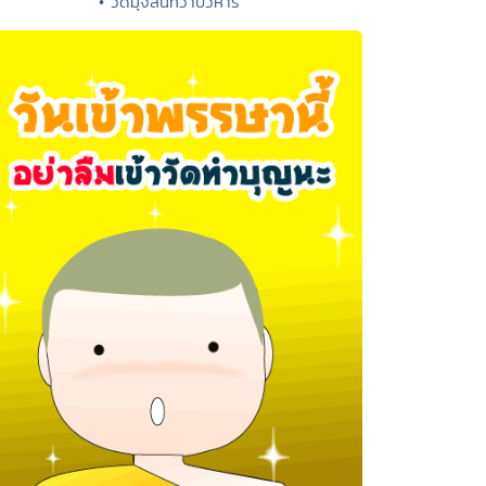
• วัดมุจลินทวาปีวิหาร