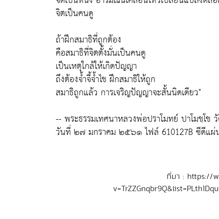
จิตเป็นหนึ่ง อารมณ์นี่เคลื่อนไหวเปลี่ยนแปลงตล
จิตเป็นคนดู
ถ้าฝึกสมาธิที่ถูกต้อง
คือสมาธิที่จิตตั้งมั่นเป็นคนดู
เป็นเหตุใกล้ให้เกิดปัญญา
ถึงต้องจ้ำจี้จ้ำไช ฝึกสมาธิให้ถูก
สมาธิถูกแล้ว การเจริญปัญญาจะสั้นนิดเดียว"
-- พระธรรมเทศนาหลวงพ่อปราโมทย์ ปาโมชฺโช ว
วันที่ ๒๗ มกราคม ๒๕๖๑ ไฟล์ 610127B ซีดีแผ่น
ที่มา : https:
v=TrZZGnqbr9Q&list=PLth1Dq