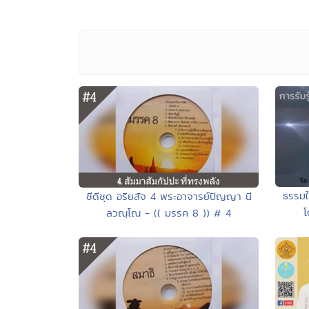
ธรรมให
ซีดีชุด อริยสัจ 4 พระอาจารย์ปัญญา นี
โ
ลวณฺโณ - (( มรรค 8 )) # 4