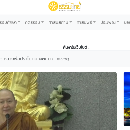
รรมศึกษา
คติธรรม
ศาสนสถาน
ศาสนพิธี
ประเพณี
บอ
ค้นหาในเว็บไซต์ :
อง :: หลวงพ่อปราโมทย์ ๒๗ ม.ค. ๒๕๖๑