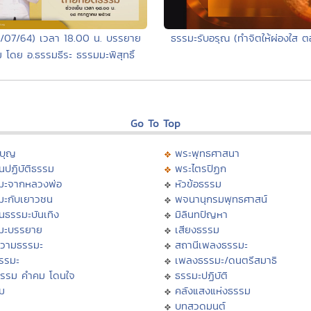
8/07/64) เวลา 18.00 น. บรรยาย
ธรรมะรับอรุณ (ทำจิตให้ผ่องใส ตอ
 โดย อ.ธรรมธีระ ธรรมมะพิสุทธิ์
Go To Top
บุญ
พระพุทธศาสนา
นปฏิบัติธรรม
พระไตรปิฏก
มะจากหลวงพ่อ
หัวข้อธรรม
มะกับเยาวชน
พจนานุกรมพุทธศาสน์
นธรรมะบันเทิง
มิลินทปัญหา
มะบรรยาย
เสียงธรรม
วามธรรมะ
สถานีเพลงธรรมะ
ธรรมะ
เพลงธรรมะ/ดนตรีสมาธิ
ธรรม คำคม โดนใจ
ธรรมะปฏิบัติ
ม
คลังแสงแห่งธรรม
บทสวดมนต์