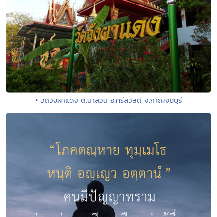
• วัดวังผาแดง ต.นาสวน อ.ศรีสวัสดิ์ จ.กาญจนบุรี