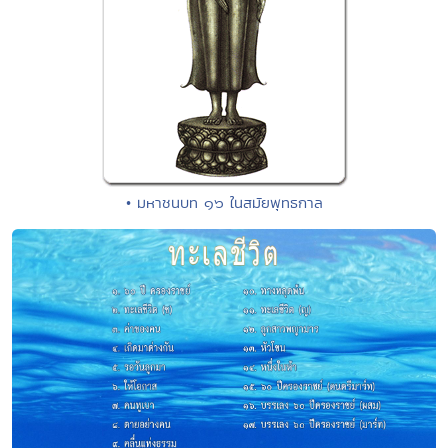
• มหาชนบท ๑๖ ในสมัยพุทธกาล