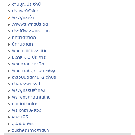
งานบุญประจำปี
ประเพณีทั่วไทย
พระพุทธเจ้า
ภาพพระพุทธประวัติ
ประวัติพระพุทธสาวก
ทศชาติชาดก
นิทานชาดก
พุทธวจนในธรรมบท
มงคล ๓๘ ประการ
พุทธศาสนสุภาษิต
พุทธศาสนสุภาษิต ๖๒๑
สังเวชนียสถาน ๔ ตำบล
ปางพระพุทธรูป
พระพุทธรูปสำคัญ
พระพุทธศาสนาในไทย
ทำเนียบวัดไทย
พระอารามหลวง
ศาสนพิธี
อุปสมบทพิธี
วันสำคัญทางศาสนา