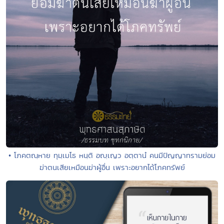
• โภคตณฺหาย ทุมฺเมโธ หนฺติ อญฺเญว อตฺตานํ คนมีปัญญาทรามย่อม
ฆ่าตนเสียเหมือนฆ่าผู้อื่น เพราะอยากได้โภคทรัพย์