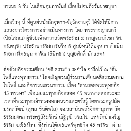
ธรรมะ 3 วัน ในเดือนกุมภาพันธ์ เรื่อยไปจนถึงวันมาฆบูชา
เมื่อเร็วๆ นี้ ที่ศูนย์หนังสือจุฬาฯ-จัตุรัสจามจุรี ได้จัดให้มีการ
แถลงข่าวโครงการอย่างเป็นทางการ โดย พระราชญาณกวี
(ปิยโสภณ) ผู้ช่วยเจ้าอาวาสวัดพระราม ๙ กาญจนาภิเษก รศ.
ดร.ดนุชา ประธานกรรมการบริหาร ศูนย์หนังสือจุฬาฯ ดำเนิน
รายการโดยนุ่น ดารัณ (สินิทธา) บุญยศักดิ์ นักแสดง
ต่อด้วยกิจกรรมเขียน "คติ ธรรม" ประจำใจ จารึกไว้ ณ "ต้น
โพธิ์แห่งพุทธธรรม" โดยเชิญชวนผู้ร่วมงานเขียนคติธรรมลงบน
ใบโพธิ์ และกิจกรรมเสวนาธรรม เรื่อง "ตามรอยพระพุทธกิจ
45 พรรษา" เพื่อเผยแผ่พุทธกิจตลอด 45 พรรษาตลอดระยะ
เวลาที่พระพุทธเจ้าทรงออกผนวชและตรัสรู้ โดยพระครูปลัด
มงคลวัฒน์ (สุพล ขันติพโล) ผอ.สถาบันพลังจิตตานุภาพ วัด
ธรรมมงคล พระครูสังฆรักษ์ ณัฐวุฒิ วรเมโฆ แห่งวัดป่าเจริญ
ธรรม จ.เชียงใหม่ ซึ่งท่านได้เผยแพร่พุทธกิจ 45 พรรษา ผ่าน