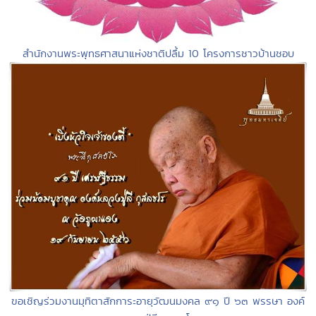
สำนักงานพระพุทธศาสนาแห่งชาติปลื้ม 10 โครงการชาวบ้านชอบ
ขอเชิญร่วมงานมุทิตาสักการะอายุวัฒนมงคล ๙๑ ปี ๖๓ พรรษา องค์