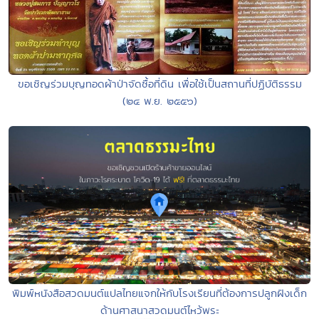
ขอเชิญร่วมบุญทอดผ้าป่าจัดซื้อที่ดิน เพื่อใช้เป็นสถานที่ปฏิบัติธรรม
(๒๔ พ.ย. ๒๕๕๖)
พิมพ์หนังสือสวดมนต์แปลไทยแจกให้กับโรงเรียนที่ต้องการปลูกฝังเด็ก
ด้านศาสนาสวดมนต์ไหว้พระ