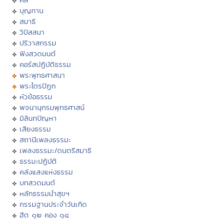
บุญทาน
สมาธิ
วิปัสสนา
ปริวาสกรรม
ฟังสวดมนต์
คอร์สปฏิบัติธรรม
พระพุทธศาสนา
พระไตรปิฏก
หัวข้อธรรม
พจนานุกรมพุทธศาสน์
มิลินทปัญหา
เสียงธรรม
สถานีเพลงธรรมะ
เพลงธรรมะ/ดนตรีสมาธิ
ธรรมะปฏิบัติ
คลังแสงแห่งธรรม
บทสวดมนต์
หลักธรรมนำสุขฯ
กรรมฐานประจำวันเกิด
ฮีต ๑๒ คอง ๑๔