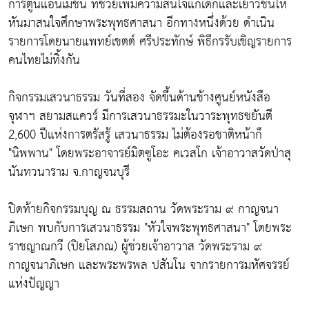
การ์ตูนแอนิเมชั่น ที่ช่วยเพิ่มความสนใจแก่เด็กและเยาวชนให้
หันมาสนใจศึกษาพระพุทธศาสนา อีกทางหนึ่งด้วย ดำเนิน
รายการโดยนายแพทย์เขตต์ ศรีประทักษ์ พิธีกรรับเชิญรายการ
คนไทยไม่ทิ้งกัน
กิจกรรมเสวนาธรรม วันที่สอง จัดขึ้นด้านข้างศูนย์หนังสือ
จุฬาฯ สยามสแควร์ มีการเสวนาธรรมะในวาระพุทธชยันตี
2,600 ปีแห่งการตรัสรู้ เสวนาธรรม ไม่ต้องรอชาติหน้าก็
"นิพพาน" โดยพระอาจารย์มิตซูโอะ คเวสโก เจ้าอาวาสวัดป่าสุ
นันทวนาราม จ.กาญจนบุรี
ปิดท้ายกิจกรรมบุญ ณ ธรรมสถาน วัดพระราม ๙ กาญจนา
ภิเษก พบกับการเสวนาธรรม "หัวใจพระพุทธศาสนา" โดยพระ
ราชญาณกวี (ปิยโสภณ) ผู้ช่วยเจ้าอาวาส วัดพระราม ๙
กาญจนาภิเษก และพระพรพล ปสันโน จากรายการมหัศจรรย์
แห่งปัญญา