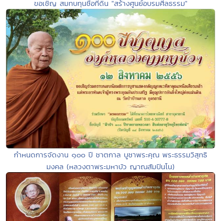
ขอเชิญ สมทบทุนซื้อที่ดิน "สร้างศูนย์อบรมศีลธรรม"
กำหนดการจัดงาน ๑๐๐ ปี ชาตกาล บูชาพระคุณ พระธรรมวิสุทธิ
มงคล (หลวงตาพระมหาบัว ญาณสัมปันโน)