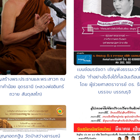
เบนซ์อมรรัชดา เชิญฟังธรรมะวาไร
หัวข้อ “ทำอย่างไรจึงได้ทั้งเงินเดือ
ุญสร้างพระประธานและพระสาวก ณ
โดย ผู้ช่วยศาสตราจารย์ ดร. ร
นาคำน้อย อุดรธานี (หลวงพ่ออินทร์
บรรจบ บรรณรุจิ
ถวาย สันตุสสโก)
บุญทอดกฐิน วัดป่าสว่างอารมณ์