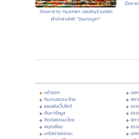
(โคราช
วัดมหาธาตุ กรุงเทพฯ ขอเชิญร่วมทอด
ผ้าป่าสามัคคี "วันมาฆบูชา"
หน้าแรก
บอก
ทีมงานธรรมะไทย
สถา
แผนผังเว็บไซต์
ธรร
ค้นหาข้อมูล
ธรร
ติดต่อธรรมะไทย
นิทา
สมุดเยี่ยม
ธรร
เครือข่ายธรรมะ
บทค