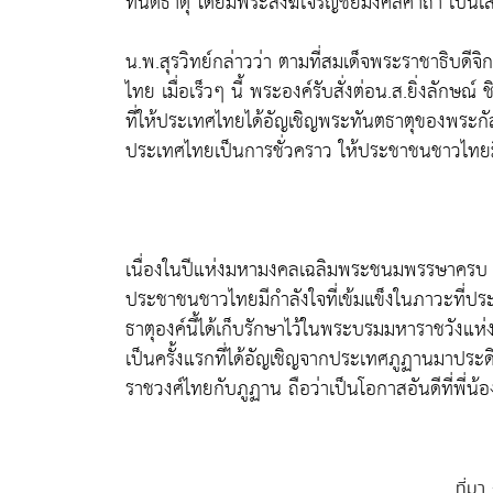
ทันตธาตุ โดยมีพระสงฆ์เจริญชัยมงคลคาถา เป็นเสร
น.พ.สุรวิทย์กล่าวว่า ตามที่สมเด็จพระราชาธิบดีจ
ไทย เมื่อเร็วๆ นี้ พระองค์รับสั่งต่อน.ส.ยิ่งลัก
ที่ให้ประเทศไทยได้อัญเชิญพระทันตธาตุของพระกัส
ประเทศไทยเป็นการชั่วคราว ให้ประชาชนชาวไทยม
เนื่องในปีแห่งมหามงคลเฉลิมพระชนมพรรษาครบ 7
ประชาชนชาวไทยมีกำลังใจที่เข้มแข็งในภาวะที่ประ
ธาตุองค์นี้ได้เก็บรักษาไว้ในพระบรมมหาราชวังแห่ง
เป็นครั้งแรกที่ได้อัญเชิญจากประเทศภูฏานมาปร
ราชวงศ์ไทยกับภูฏาน ถือว่าเป็นโอกาสอันดีที่พี
ที่มา