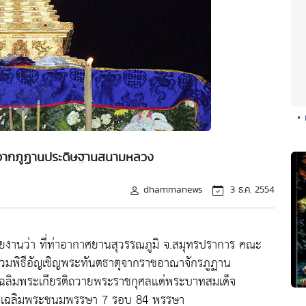
• 
ุจากภูฏานประดิษฐานสนามหลวง
dhammanews
3 ธ.ค. 2554
" รายงานว่า ที่ท่าอากาศยานสุวรรณภูมิ จ.สมุทรปราการ คณะ
ร่วมพิธีอัญเชิญพระทันตธาตุจากราชอาณาจักรภูฏาน
เฉลิมพระเกียรติถวายพระราชกุศลแด่พระบาทสมเด็จ
งคลเฉลิมพระชนมพรรษา 7 รอบ 84 พรรษา