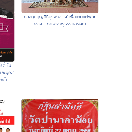
กองทุนบุญนิธิบูรพาจารย์เพื่อเผยแผ่พุทธ
ธรรม โดยพระครูธรรมสรคุณ
ตี้ ใน
นและบุญ”
้อยโท