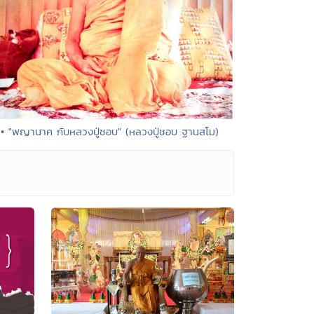
• "พญานาค กับหลวงปู่ชอบ" (หลวงปู่ชอบ ฐานสโม)