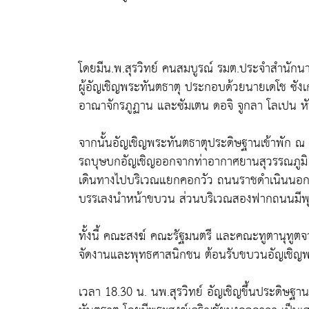
โดยมีน.พ.สุรวิทย์ คนสมบูรณ์ รมต.ประจำสำนัก
ผู้อัญเชิญพระทันตธาตุ ประกอบด้วยนายเดโช ซังเ
อาณาจักรภูฏาน และซัมเตน ดอจิ จูกลา โลเปน หั
จากนั้นอัญเชิญพระทันตธาตุประดิษฐานเข้าพัก ณ 
รถบุษบกอัญเชิญออกจากท่าอากาศยานสุวรรณภูม
เดินทางไปบริเวณแยกคอกวัว ถนนราชดำเนินนอก ใน
บรรเลงนำหน้าขบวน ส่วนบริเวณสองฟากถนนมีพ
ทั้งนี้ คณะสงฆ์ คณะรัฐมนตรี และคณะทูตานุทู
จัดงานและพุทธศาสนิกชน ต้อนรับขบวนอัญเชิญพร
เวลา 18.30 น. นพ.สุรวิทย์ อัญเชิญขึ้นประดิ