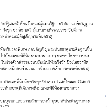
นายกรัฐมนตรี ต้อนรับคณะผู้แทนรัฐบาลราชอาณาจักรภูฏาน
ก วังชุก องค์คมนตรี ผู้แทนสมเด็จพระราชาธิบดีราช
วหน้าคณะผู้อัญเชิญพระทันตธาตุ
ห้องรับรองพิเศษ ก่อนอัญเชิญพระทันตธาตุประดิษฐานขึ้น
ิ ไปยังมณฑลพิธีท้องสนามหลวง กรุงเทพฯ โดยขบวนรถ
ช่วงดังกล่าวขบวนปรับเป็นให้รถวิ่งช้า มีวงโยธวาทิต
ุทธศาสนิกชนจำนวนมากร่วมถวายสักการะพระทันตธาตุ
ตจากประเทศที่นับถือพระพุทธศาสนา รวมทั้งคณะกรรมการ
ะทันตธาตุที่เดินทางถึงมณฑลพิธีท้องสนามหลวง
•
ษฐานบนบุษบกและถวายสักการะหน้าบุษบกที่ประดิษฐานพระ