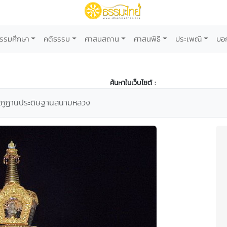
รรมศึกษา
คติธรรม
ศาสนสถาน
ศาสนพิธี
ประเพณี
บอ
ค้นหาในเว็บไซต์ :
กภูฏานประดิษฐานสนามหลวง