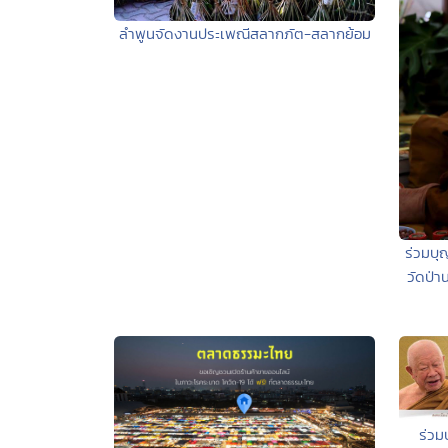
ลำพูนจัดงานประเพณีสลากภัต-สลากย้อม
ร่วมบ
วัดป่า
ร่วม