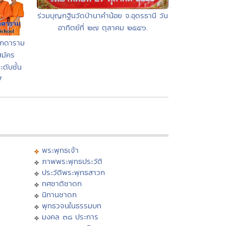
ร่วมบุญกฐินวัดป่านาคำน้อย จ.อุดรธานี วัน
อาทิตย์ที่ ๒๗ ตุลาคม ๒๕๕๖.
ศักดาราม
สมัคร
ดับชั้น
7
พระพุทธเจ้า
ภาพพระพุทธประวัติ
ประวัติพระพุทธสาวก
ทศชาติชาดก
นิทานชาดก
พุทธวจนในธรรมบท
มงคล ๓๘ ประการ