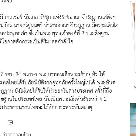
็จพิธี
ิกมี เคลเซอร์ นัมเกล วังชุก แห่งราชอาณาจักรภูฎานเสด็จฯ
ษณ์ ชินวัตร นายกรัฐมนตรี ว่าราชอาณาจักรภูฎาน มีความเต็มใจ
สปะพุทธเจ้า ซึ่งเป็นพระพุทธเจ้าองค์ที่ 3 ประดิษฐาน
ีโอกาสสักการะเป็นสิริมงคลกำลังใจ
 รอบ 84 พรรษา พระบาทสมเด็จพระเจ้าอยู่หัว ให้
เทศไทยได้รับภัยพิบัติจากอุทกภัยครั้งใหญ่ไปได้ พระทันต
ภูฏาน ยังไม่เคยได้รับให้นำออกไปต่างประเทศ ครั้งนี้ถือ
ะดิษฐานในประเทศไทย นับเป็นความสัมพันธ์ระหว่าง 2
่น้องประชาชนชาวไทยจะได้สักการะพระทันตธาตุ
 : ข่าวสดออนไลน์