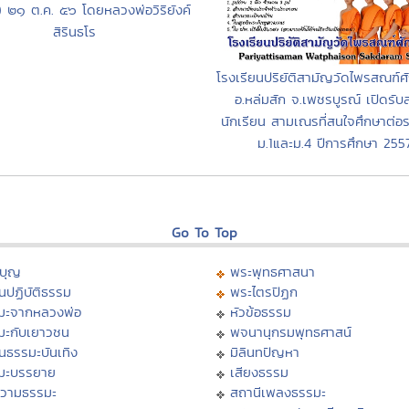
) ๒๑ ต.ค. ๕๖ โดยหลวงพ่อวิริยังค์
สิรินธโร
โรงเรียนปริยัติสามัญวัดไพรสณฑ์
อ.หล่มสัก จ.เพชรบูรณ์ เปิดรับ
นักเรียน สามเณรที่สนใจศึกษาต่อระ
ม.1และม.4 ปีการศึกษา 255
Go To Top
บุญ
พระพุทธศาสนา
นปฏิบัติธรรม
พระไตรปิฏก
มะจากหลวงพ่อ
หัวข้อธรรม
มะกับเยาวชน
พจนานุกรมพุทธศาสน์
นธรรมะบันเทิง
มิลินทปัญหา
มะบรรยาย
เสียงธรรม
วามธรรมะ
สถานีเพลงธรรมะ