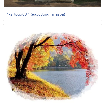
"หิริ โอตตัปปะ" (หลวงปู่เทสก์ เทสรังสี)