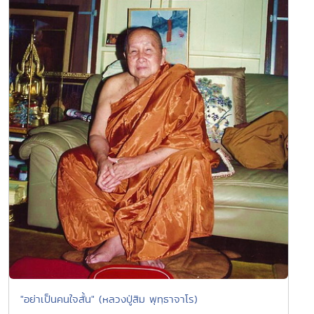
"อย่าเป็นคนใจสั้น" (หลวงปู่สิม พุทฺธาจาโร)