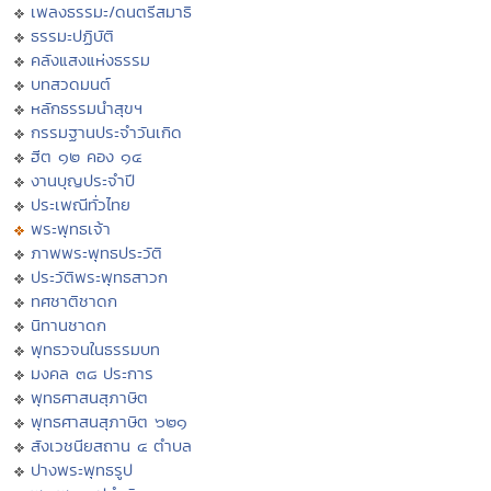
เพลงธรรมะ/ดนตรีสมาธิ
ธรรมะปฏิบัติ
คลังแสงแห่งธรรม
บทสวดมนต์
หลักธรรมนำสุขฯ
กรรมฐานประจำวันเกิด
ฮีต ๑๒ คอง ๑๔
งานบุญประจำปี
ประเพณีทั่วไทย
พระพุทธเจ้า
ภาพพระพุทธประวัติ
ประวัติพระพุทธสาวก
ทศชาติชาดก
นิทานชาดก
พุทธวจนในธรรมบท
มงคล ๓๘ ประการ
พุทธศาสนสุภาษิต
พุทธศาสนสุภาษิต ๖๒๑
สังเวชนียสถาน ๔ ตำบล
ปางพระพุทธรูป