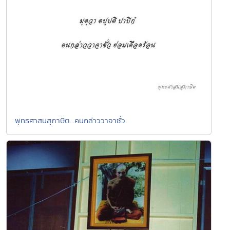
พุทธศาสนสุภาษิต...คนกล่าววาจาชั่ว