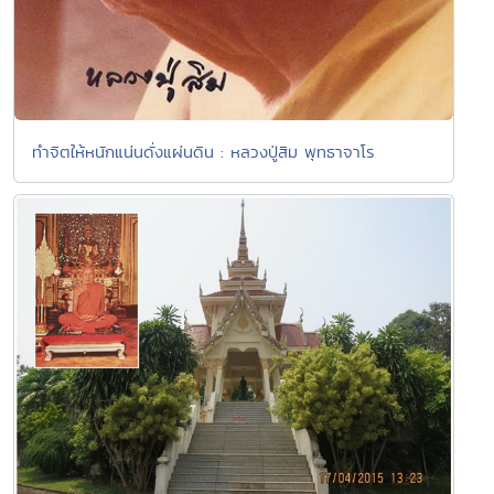
ทำจิตให้หนักแน่นดั่งแผ่นดิน : หลวงปู่สิม พุทธาจาโร