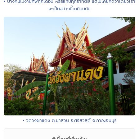
• บางคนไปงานศพทุกเดือน หรือแทบทุกอาทิตย์ แต่ไม่เคยคิดว่าเดี๋ยวเรา
จะเป็นอย่างนี้เหมือนกัน
• วัดวังผาแดง ต.นาสวน อ.ศรีสวัสดิ์ จ.กาญจนบุรี
#เนื้อหาที่เกี่ยวข้อง