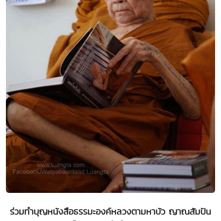
ร่วมทำบุญหนังสือธรรมะองค์หลวงตามหาบัว ญาณสัมปัน