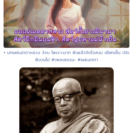
• บทแผ่เมตตาหลวง 3จบ ไพเราะมาก ฟังแล้วจิตใจสงบ เยือกเย็น เปิด
ฟังวนไป #เพลงธรรมะ #แผ่เมตตา