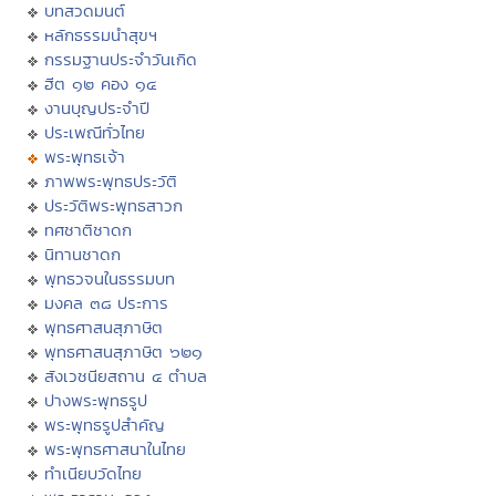
บทสวดมนต์
หลักธรรมนำสุขฯ
กรรมฐานประจำวันเกิด
ฮีต ๑๒ คอง ๑๔
งานบุญประจำปี
ประเพณีทั่วไทย
พระพุทธเจ้า
ภาพพระพุทธประวัติ
ประวัติพระพุทธสาวก
ทศชาติชาดก
นิทานชาดก
พุทธวจนในธรรมบท
มงคล ๓๘ ประการ
พุทธศาสนสุภาษิต
พุทธศาสนสุภาษิต ๖๒๑
สังเวชนียสถาน ๔ ตำบล
ปางพระพุทธรูป
พระพุทธรูปสำคัญ
พระพุทธศาสนาในไทย
ทำเนียบวัดไทย