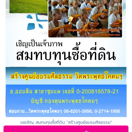
ขอเชิญ สมทบทุนซื้อที่ดิน "สร้างศูนย์อบรมศีลธรรม"