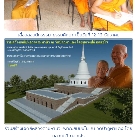
เลื่อนสอบนักธรรม-ธรรมศึกษา เป็นวันที่ 12-16 ธันวาคม
ร่วมสร้างเจดีย์หลวงตามหาบัว ญาณสัมปันโน ณ วัดป่าภูผาแดง โดย
หลวงปู่ลี กุสลธโร