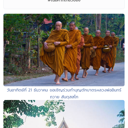
วันอาทิตย์ที่ 21 ธันวาคม ขอเชิญร่วมทำบุญตักบาตรหลวงพ่ออินทร์
ถวาย สันตุสสโก