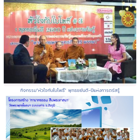
กิจกรรม"หัวใจกับใบโพธิ์" พุทธชยันตี-ปีแห่งการตรัสรู้