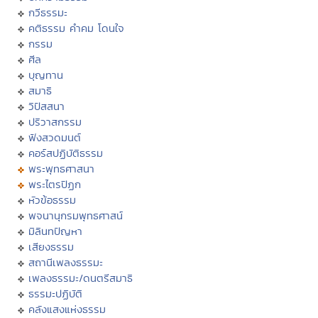
กวีธรรมะ
คติธรรม คำคม โดนใจ
กรรม
ศีล
บุญทาน
สมาธิ
วิปัสสนา
ปริวาสกรรม
ฟังสวดมนต์
คอร์สปฏิบัติธรรม
พระพุทธศาสนา
พระไตรปิฏก
หัวข้อธรรม
พจนานุกรมพุทธศาสน์
มิลินทปัญหา
เสียงธรรม
สถานีเพลงธรรมะ
เพลงธรรมะ/ดนตรีสมาธิ
ธรรมะปฏิบัติ
คลังแสงแห่งธรรม