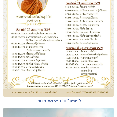
• รับ รู้ สังเกตุ เห็น ไม่ทำอะไร