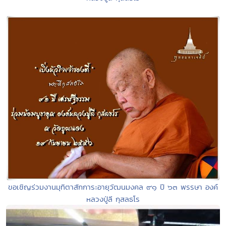
ขอเชิญร่วมงานมุทิตาสักการะอายุวัฒนมงคล ๙๑ ปี ๖๓ พรรษา องค์
หลวงปู่ลี กุสลธโร