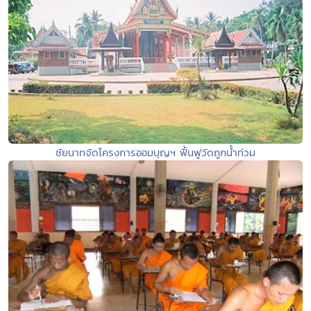
ชัยนาทจัดโครงการออมบุญฯ ฟื้นฟูวัดถูกน้ำท่วม