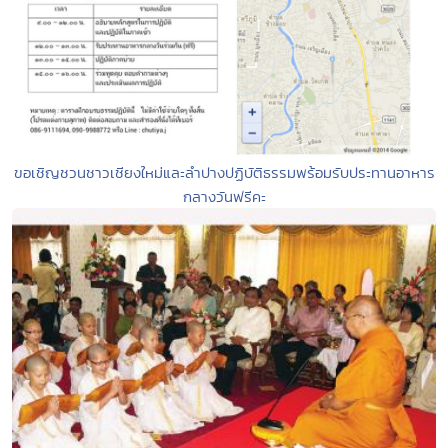
ขอเชิญชวนชาวเชียงใหม่และลำปางปฏิบัติธรรมพร้อมรับประทานอาหาร
กลางวันฟรีคะ