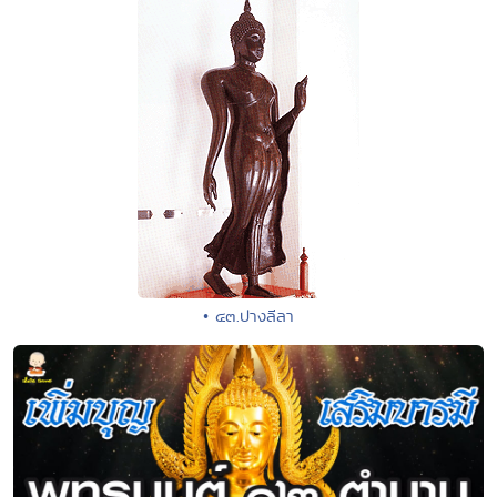
• ๔๓.ปางลีลา