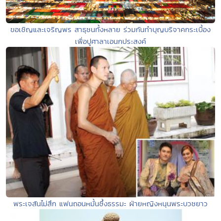
ขอเชิญและเจริญพร สาธุชนทั้งหลาย ร่วมกันทำบุญบริจาคกระเบื้อง
เพื่อปูศาลาเอนกประสงค์
พระเจสันไม่สึก แฟนถอนหมั้นซึ้งธรรมะ ฝ่ายหญิงหนุนพระบวชยาว