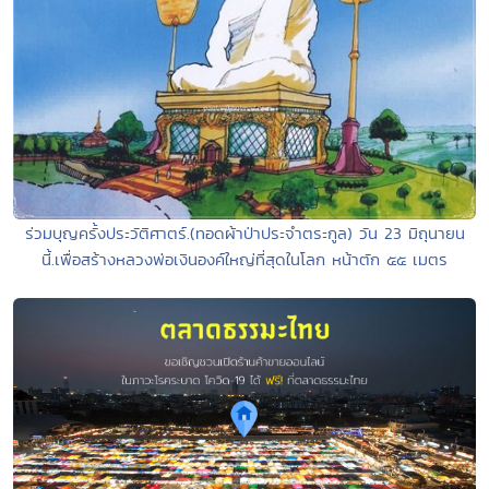
ร่วมบุญครั้งประวัติศาตร์.(ทอดผ้าป่าประจำตระกูล) วัน 23 มิถุนายน
นี้.เพื่อสร้างหลวงพ่อเงินองค์ใหญ่ที่สุดในโลก หน้าตัก ๕๕ เมตร