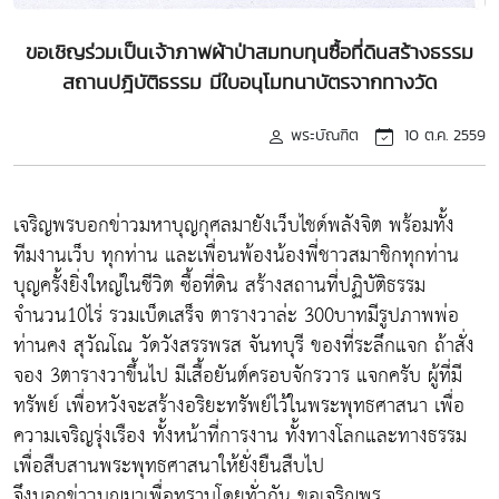
ขอเชิญร่วมเป็นเจ้าภาพผ้าป่าสมทบทุนซื้อที่ดินสร้างธรรม
สถานปฎิบัติธรรม มีใบอนุโมทนาบัตรจากทางวัด
พระบัณฑิต
10 ต.ค. 2559
เจริญพรบอกข่าวมหาบุญกุศลมายังเว็บไชด์พลังจิต พร้อมทั้ง
ทีมงานเว็บ ทุกท่าน และเพื่อนพ้องน้องพี่ชาวสมาชิกทุกท่าน
บุญครั้งยิ่งใหญ่ในชีวิต ซื้อที่ดิน สร้างสถานที่ปฏิบัติธรรม
จำนวน10ไร่ รวมเบ็ดเสร็จ ตารางวาล่ะ 300บาทมีรูปภาพพ่อ
ท่านคง สุวัณโณ วัดวังสรรพรส จันทบุรี ของที่ระลึกแจก ถ้าสั่ง
จอง 3ตารางวาขึ้นไป มีเสื้อยันต์ครอบจักรวาร แจกครับ ผู้ที่มี
ทรัพย์ เพื่อหวังจะสร้างอริยะทรัพย์ไว้ในพระพุทธศาสนา เพื่อ
ความเจริญรุ่งเรือง ทั้งหน้าที่การงาน ทั้งทางโลกและทางธรรม
เพื่อสืบสานพระพุทธศาสนาให้ยั่งยืนสืบไป
จึงบอกข่าวบุญมาเพื่อทราบโดยทั่วกัน ขอเจริญพร