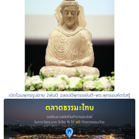
เปิดโฉมพุทธรูปอายุ 2พันปี ฉลองปีพุทธชยันตี-พระพุทธองค์ตรัสรู้