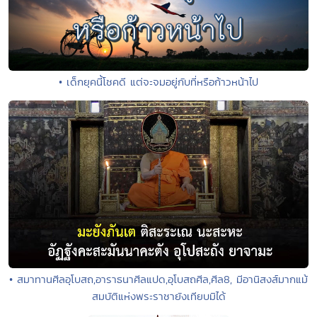
• เด็กยุคนี้โชคดี แต่จะจมอยู่กับที่หรือก้าวหน้าไป
• สมาทานศีลอุโบสถ,อาราธนาศีลแปด,อุโบสถศีล,ศีล8, มีอานิสงส์มากแม้
สมบัติแห่งพระราชายังเทียบมิได้