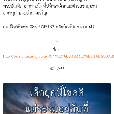
พระบัณฑิต อาภากะโร ที่ปรึกษาเจ้าคณะตำบลชานุมาน
อ.ชานุมาน จ.อำนาจเจริญ
เบอร์โทรติดต่อ 088-5745133 พระบัณฑิต อาภากะโร
ที่มา :
http://board.palungjit.org/f104/%E0%B8%82%E0%B8
3,598