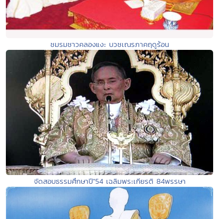
ชมรมชาวคลองแงะ บวชเณรภาคฤดูร้อน
จัดสอบธรรมศึกษาปี"54 เฉลิมพระเกียรติ 84พรรษา