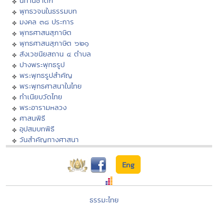
นิทานชาดก
พุทธวจนในธรรมบท
มงคล ๓๘ ประการ
พุทธศาสนสุภาษิต
พุทธศาสนสุภาษิต ๖๒๑
สังเวชนียสถาน ๔ ตำบล
ปางพระพุทธรูป
พระพุทธรูปสำคัญ
พระพุทธศาสนาในไทย
ทำเนียบวัดไทย
พระอารามหลวง
ศาสนพิธี
อุปสมบทพิธี
วันสำคัญทางศาสนา
Eng
ธรรมะไทย