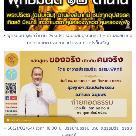
• พุทธมนต์ ๑๒ ตำนาน (พระปริตรฉบับสมบูรณ์ที่สุด) - อานิสงส์มากมี
เทวดาเมตตา ชนะทุกอุปสรรค ทำอะไรก็เจริญ
• 56(21/02/64) เวลา 18.30 น. บรรยายธรรม โดย อ.ธรรมธีระ ธรรม
มะพิสุทธิ์