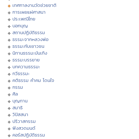
เทศกาลงานวัดช่วยชาติ
การเผยแผ่ศาสนา
ประเพณีไทย
บอกบุญ
สถานปฏิบัติธรรม
ธรรมะจากหลวงพ่อ
ธรรมะกับเยาวชน
นิทานธรรมะบันเทิง
ธรรมะบรรยาย
บทความธรรมะ
กวีธรรมะ
คติธรรม คำคม โดนใจ
กรรม
ศีล
บุญทาน
สมาธิ
วิปัสสนา
ปริวาสกรรม
ฟังสวดมนต์
คอร์สปฏิบัติธรรม