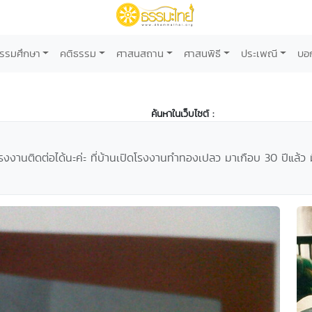
รรมศึกษา
คติธรรม
ศาสนสถาน
ศาสนพิธี
ประเพณี
บอ
ค้นหาในเว็บไซต์ :
รงงานติดต่อได้นะค่ะ ที่บ้านเปิดโรงงานทำทองเปลว มาเกือบ 30 ปีแล