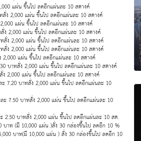
,000 แผ่น ขึ้นไป ลดอีกแผ่นละ 10 สตางค์
ั่ง 2,000 แผ่น ขึ้นไป ลดอีกแผ่นละ 10 สตางค์
2,000 แผ่น ขึ้นไป ลดอีกแผ่นละ 10 สตางค์
ั่ง 2,000 แผ่น ขึ้นไป ลดอีกแผ่นละ 10 สตางค์
สั่ง 2,000 แผ่น ขึ้นไป ลดอีกแผ่นละ 10 สตางค์
สั่ง 2,000 แผ่น ขึ้นไป ลดอีกแผ่นละ 10 สตางค์
 2,000 แผ่น ขึ้นไป ลดอีกแผ่นละ 10 สตางค์
0 บาทสั่ง 2,000 แผ่น ขึ้นไป ลดอีกแผ่นละ 10 สตางค์
่ง 2,000 แผ่น ขึ้นไป ลดอีกแผ่นละ 10 สตางค์
ะ 7.20 บาทสั่ง 2,000 แผ่น ขึ้นไป ลดอีกแผ่นละ 10
นละ 7.50 บาทสั่ง 2,000 แผ่น ขึ้นไป ลดอีกแผ่นละ 10
ะ 2.50 บาทสั่ง 2,000 แผ่น ขึ้นไป ลดอีกแผ่นละ 10 สต.
 บาท (มี 10,000 แผ่น )สั่ง 30 กล่องขึ้นไป ลดอีก 10 %
5,000 บาท(มี 10,000 แผ่น ) สั่ง 30 กล่องขึ้นไป ลดอีก 10