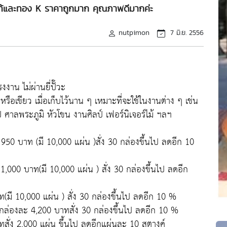
วแท้และทอง K ราคาถูกมาก คุณภาพดีมากค่ะ
nutpimon
7 มิ.ย. 2556
าน ไม่ผ่านยี่ปั๊วะ
ือเขียว เมื่อเก็บไว้นาน ๆ เหมาะที่จะใช้ในงานต่าง ๆ เช่น
ศาลพระภูมิ หัวโขน งานศิลป์ เฟอร์นิเจอร์ไม้ ฯลฯ
50 บาท (มี 10,000 แผ่น )สั่ง 30 กล่องขึ้นไป ลดอีก 10
,000 บาท(มี 10,000 แผ่น ) สั่ง 30 กล่องขึ้นไป ลดอีก
มี 10,000 แผ่น ) สั่ง 30 กล่องขึ้นไป ลดอีก 10 %
ากล่องละ 4,200 บาทสั่ง 30 กล่องขึ้นไป ลดอีก 10 %
ั่ง 2,000 แผ่น ขึ้นไป ลดอีกแผ่นละ 10 สตางค์