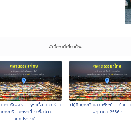
#เนื้อหาที่เกี่ยวข้อง
และเจริญพร สาธุชนทั้งหลาย ร่วม
ปฏิทินบุญบ้านสวนพีระมิด เดือน 
ำบุญบริจาคกระเบื้องเพื่อปูศาลา
พฤษาคม 2556 :
เอนกประสงค์