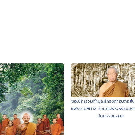
ขอเชิญร่วมทำบุญโครงการบัตรสีช
แพร่งานสมาธิ ร่วมกับพระธรรม
วัดธรรมมงคล