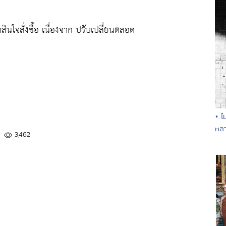
ใจสั่งซื้อ เนื่องจาก ปรับเปลี่ยนตลอด
• ไ
หลา
3,462