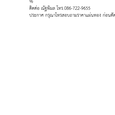
%
ติดต่อ ณัฐพิมล โทร.086-722-9655
ประกาศ กรุณาโทรสอบถามราคาแผ่นทอง ก่อนตัดสิน