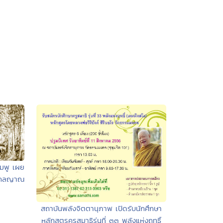
มพู เผย
มงคลญาณ
สถาบันพลังจิตตานุภาพ เปิดรับนักศึกษา
หลักสูตรครูสมาธิรุ่นที่ ๓๓ พลังแห่งฤทธิ์