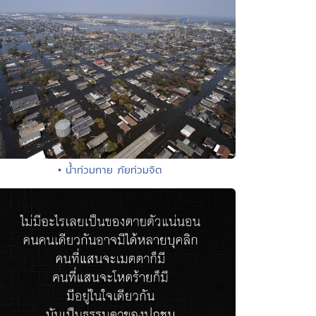
• น้ำท่วมกาย ภัยท่วมจิต