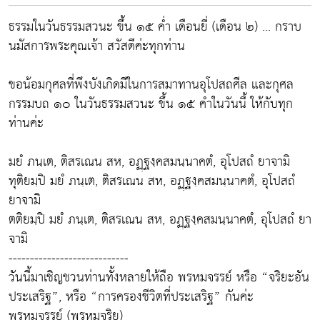
ธรรมในวันธรรมสวนะ ขึ้น ๑๕ ค่ำ เดือนยี่ (เดือน ๒) ... กราบ
นมัสการพระคุณเจ้า สวัสดีค่ะทุกท่าน
ขอน้อมกุศลที่พึงบังเกิดมีในการสมาทานอุโปสถศีล และกุศล
กรรมบถ ๑๐ ในวันธรรมสวนะ ขึ้น ๑๕ คำในวันนี้ ให้กับทุก
ท่านค่ะ
มยํ ภนฺเต, ติสรเณน สห, อฏฺฐงฺคสมนฺนาคตํ, อุโปสถํ ยาจามิ
ทุติยมฺปิ มยํ ภนฺเต, ติสรเณน สห, อฏฺฐงฺคสมนฺนาคตํ, อุโปสถํ
ยาจามิ
ตติยมฺปิ มยํ ภนฺเต, ติสรเณน สห, อฏฺฐงฺคสมนฺนาคตํ, อุโปสถํ ยา
จามิ
----------------------------
วันนี้มาเชิญชวนท่านทั้งหลายให้ถือ พรหมจรรย์ หรือ “จริยะอัน
ประเสริฐ”, หรือ “การครองชีวิตที่ประเสริฐ” กันค่ะ
พรหมจรรย์ (พฺรหฺมจริย)