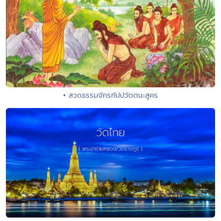
• สวดธรรมจักรกัปปวัตตนะสูคร