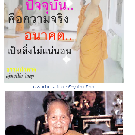
ธรรมนำทาง โดย ภูริญาโณ ภิกขุ.