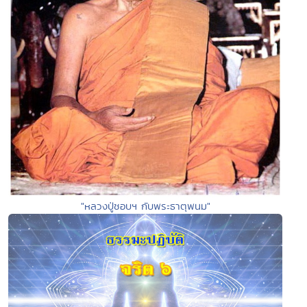
"หลวงปู่ชอบฯ กับพระธาตุพนม"