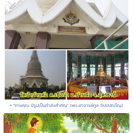
• "กามคุณ มีรูปเป็นกำลังสำคัญ" (พระอาจารย์ทูล ขิปฺปปญฺโญ)