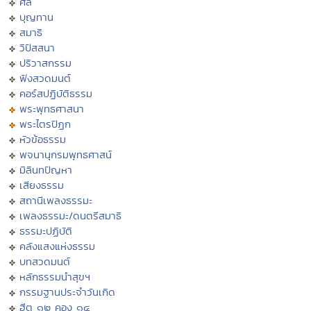
ศีล
บุญทาน
สมาธิ
วิปัสสนา
ปริวาสกรรม
ฟังสวดมนต์
คอร์สปฏิบัติธรรม
พระพุทธศาสนา
พระไตรปิฏก
หัวข้อธรรม
พจนานุกรมพุทธศาสน์
มิลินทปัญหา
เสียงธรรม
สถานีเพลงธรรมะ
เพลงธรรมะ/ดนตรีสมาธิ
ธรรมะปฏิบัติ
คลังแสงแห่งธรรม
บทสวดมนต์
หลักธรรมนำสุขฯ
กรรมฐานประจำวันเกิด
ฮีต ๑๒ คอง ๑๔