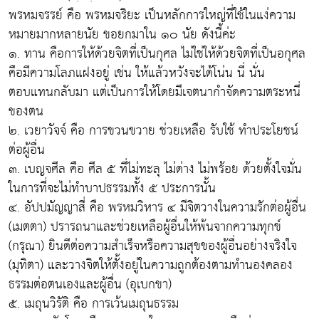
พรหมจรรย์ คือ พรหมจริยะ เป็นหลักการใหญ่ที่ใช้ในแง่ความ
หมายมากหลายนัย ขอยกมาใน ๑๐ นัย ดังนี้ค่ะ
๑. ทาน คือการให้ด้วยจิตที่เป็นกุศล ไม่ใช่ให้ด้วยจิตที่เป็นอกุศล
คือมีความโลภแฝงอยู่ เช่น ให้แล้วหวังจะได้โน่น นี่ นั่น
ตอบแทนกลับมา แต่เป็นการให้โดยมีเจตนากำจัดความตระหนี่
ของตน
๒. เวยาวัจจ์ คือ การขวนขวาย ช่วยเหลือ รับใช้ ทำประโยชน์
ต่อผู้อื่น
๓. เบญจศีล คือ ศีล ๕ ที่ไม่ทะลุ ไม่ด่าง ไม่พร้อย ด้วยตั้งใจมั่น
ในการที่จะไม่ทำบาปธรรมทั้ง ๕ ประการนั้น
๔. อัปปมัญญาสี่ คือ พรหมวิหาร ๔ มีจิตวางในความรักต่อผู้อื่น
(เมตตา) ปรารถนาและช่วยเหลือผู้อื่นให้พ้นจากความทุกข์
(กรุณา) ยินดีต่อความสำเร็จหรือความสุขของผู้อื่นอย่างจริงใจ
(มุทิตา) และวางจิตให้ตั้งอยู่ในความถูกต้องตามทำนองคลอง
ธรรมต่อตนเองและผู้อื่น (อุเบกขา)
๕. เมถุนวิรัติ คือ การเว้นเมถุนธรรม