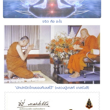
จริต คือ อะไร
"มักปกปิดโทษของกิเลสไว้" (หลวงปู่เทสก์ เทสรังสี)