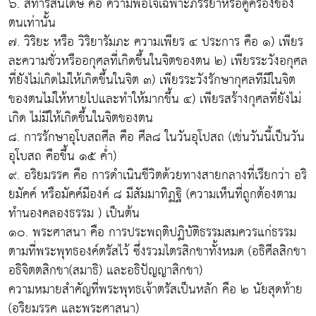
๖. สทารสันโดษ คือ ความพอใจเฉพาะภรรยาหรือคู่ครองของ
ตนเท่านั้น
๗. วิริยะ หรือ วิริยารัมภะ ความเพียร ๔ ประการ คือ ๑) เพียร
ละความชั่วหรืออกุศลที่เกิดขึ้นในจิตของตน ๒) เพียรระวังอกุศล
ที่ยังไม่เกิดไม่ให้เกิดขึ้นในจิต ๓) เพียรระวังรักษากุศลทีมีในจิต
ของตนไม่ให้หายไปและทำให้มากขึ้น ๔) เพียรสร้างกุศลที่ยังไม่
เกิด ไม่มีให้เกิดขึ้นในจิตของตน
๘. การรักษาอุโบสถศีล คือ ศีล๘ ในวันอุโปสถ (เช่นวันนี้เป็นวัน
อุโบสถ คือขึ้น ๑๕ ค่ำ)
๙. อริยมรรค คือ การดำเนินชีวิตด้วยทางสายกลางที่เรียกว่า อริ
ยมัคค์ หรือมัคค์มีองค์ ๘ มีสัมมาทิฏฐิ (ความเห็นที่ถูกต้องตาม
ทำนองคลองธรรม ) เป็นต้น
๑๐. พระศาสนา คือ การประพฤติปฏิบัติธรรมสมควรแก่ธรรม
ตามที่พระพุทธองค์ตรัสไว้ ซึ่งรวมไตรสิกขาทั้งหมด (อธิศีลสิกขา
อธิจิตตสิกขา(สมาธิ) และอธิปัญญาสิกขา)
ความหมายสำคัญที่พระพุทธเจ้าตรัสเป็นหลัก คือ ๒ นัยสุดท้าย
(อริยมรรค และพระศาสนา)