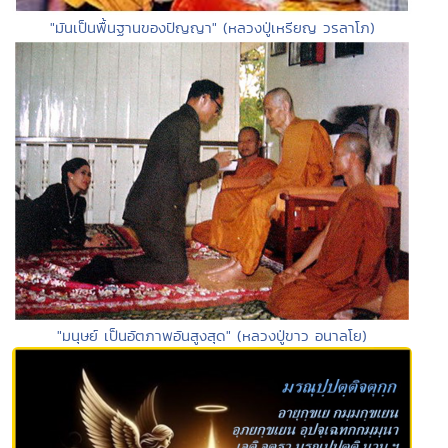
"มันเป็นพื้นฐานของปัญญา" (หลวงปู่เหรียญ วรลาโภ)
"มนุษย์ เป็นอัตภาพอันสูงสุด" (หลวงปู่ขาว อนาลโย)