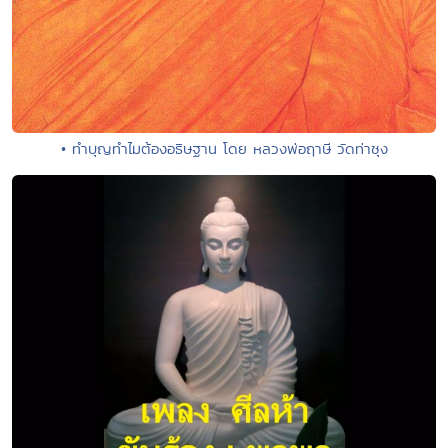
• ทำบุญทำไมต้องอธิษฐาน โดย หลวงพ่อฤาษี วัดท่าซุง