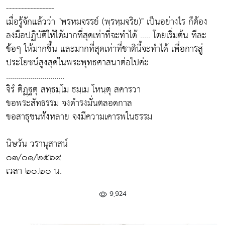
----------------
เมื่อรู้จักแล้วว่า "พรหมจรรย์ (พฺรหฺมจริย)" เป็นอย่างไร ก็ต้อง
ลงมือปฏิบัติให้ได้มากที่สุดเท่าที่จะทำได้ ..... โดยเริ่มต้น ทีละ
ข้อๆ ให้มากขึ้น และมากที่สุดเท่าที่ชาตินี้จะทำได้ เพี่อการสู่
ประโยชน์สูงสุดในพระพุทธศาสนาต่อไปค่ะ
.............................
จิรํ ติฏฺฐตุ สทฺธมฺโม ธมฺเม โหนฺตุ สคารวา
ขอพระสัทธรรม จงดํารงมั่นตลอดกาล
ขอสาธุชนท้ังหลาย จงมีความเคารพในธรรม
นิษวัน วรานุสาสน์
๐๓/๐๑/๒๕๖๙
เวลา ๒๐.๒๐ น.
9,924