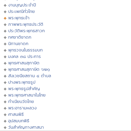
งานบุญประจำปี
ประเพณีทั่วไทย
พระพุทธเจ้า
ภาพพระพุทธประวัติ
ประวัติพระพุทธสาวก
ทศชาติชาดก
นิทานชาดก
พุทธวจนในธรรมบท
มงคล ๓๘ ประการ
พุทธศาสนสุภาษิต
พุทธศาสนสุภาษิต ๖๒๑
สังเวชนียสถาน ๔ ตำบล
ปางพระพุทธรูป
พระพุทธรูปสำคัญ
พระพุทธศาสนาในไทย
ทำเนียบวัดไทย
พระอารามหลวง
ศาสนพิธี
อุปสมบทพิธี
วันสำคัญทางศาสนา