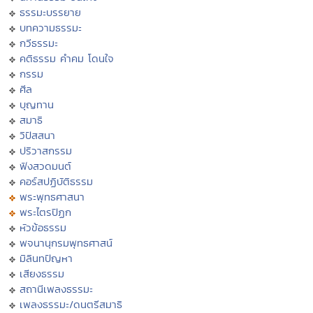
ธรรมะบรรยาย
บทความธรรมะ
กวีธรรมะ
คติธรรม คำคม โดนใจ
กรรม
ศีล
บุญทาน
สมาธิ
วิปัสสนา
ปริวาสกรรม
ฟังสวดมนต์
คอร์สปฏิบัติธรรม
พระพุทธศาสนา
พระไตรปิฏก
หัวข้อธรรม
พจนานุกรมพุทธศาสน์
มิลินทปัญหา
เสียงธรรม
สถานีเพลงธรรมะ
เพลงธรรมะ/ดนตรีสมาธิ