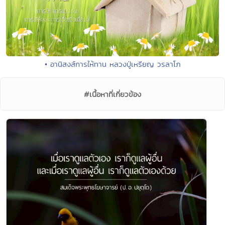
• อานิสงส์การให้ทาน หลวงปู่เหรียญ วรลาโภ
#เนื้อหาที่เกี่ยวข้อง