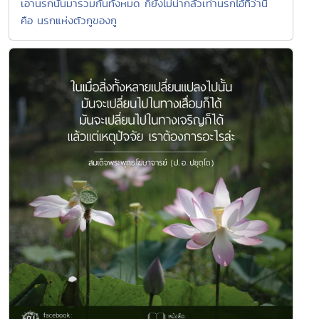
เอานรกนั้นมารวมกันทั้งหมด ก็ยังไม่น่ากลัวเท่านรกไอ้ที่ว่านี้
คือ นรกแห่งตัวกูของกู