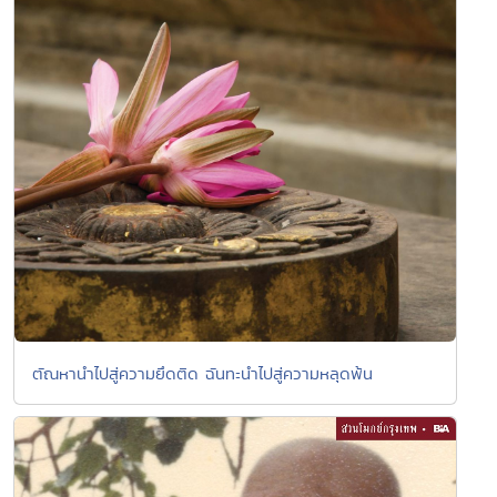
ตัณหานำไปสู่ความยึดติด ฉันทะนำไปสู่ความหลุดพ้น