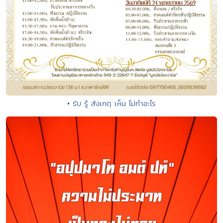
• รับ รู้ สังเกตุ เห็น ไม่ทำอะไร