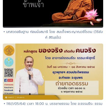
• บทสวดอธิษฐาน ก่อนนั่งสมาธิ โดย สมเด็จพระญาณวชิโรดม (วิริยัง
ค์ สิรินฺธโร)
• 116(1/05/64) เวลา 18.00 น. บรรยายธรรม โดย อ.ธรรมธีระ ธรรม