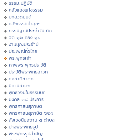
ธรรมะปฏิบัติ
คลังแสงแห่งธรรม
บทสวดมนต์
หลักธรรมนำสุขฯ
กรรมฐานประจำวันเกิด
ฮีต ๑๒ คอง ๑๔
งานบุญประจำปี
ประเพณีทั่วไทย
พระพุทธเจ้า
ภาพพระพุทธประวัติ
ประวัติพระพุทธสาวก
ทศชาติชาดก
นิทานชาดก
พุทธวจนในธรรมบท
มงคล ๓๘ ประการ
พุทธศาสนสุภาษิต
พุทธศาสนสุภาษิต ๖๒๑
สังเวชนียสถาน ๔ ตำบล
ปางพระพุทธรูป
พระพุทธรูปสำคัญ