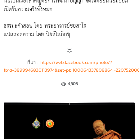
นั้นเป็นเรื่องสำคัญต่อการพัฒนาปัญญา จิตใจที่อ่อนน้อมย่อม
เปิดรับความจริงทั้งหมด
ธรรมะคำสอน โดย พระอาจารย์ชยสาโร
แปลถอดความ โดย ปิยสีโลภิกขุ
ที่มา :
https://web.facebook.com/photo/?
fbid=3899946830113974&set=pb.100064337808864.-22075200
4,503