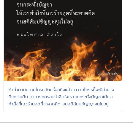
ถ้าทำตามความโกรธสักครั้งหนึ่งแล้ว ความโกรธก็จะมีอำนาจ
ยิ่งกว่าเดิม สามารถครอบงำจิตใจเราจนกระทั่งบัญชาให้เรา
ทำสิ่งที่เลวร้ายสุดที่จะคาดคิด จนสติสัมปชัญญะคุมไม่อยู่