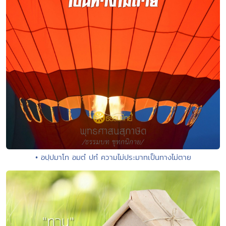
• อปฺปมาโท อมตํ ปทํ ความไม่ประมาทเป็นทางไม่ตาย