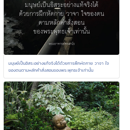
มนุษย์เป็นอิสระอย่างแท้จริงได้ด้วยการฝึกหัดกาย วาจา ใจ
ของตนตามหลักคำสั่งสอนของพระพุทธเจ้าเท่านั้น