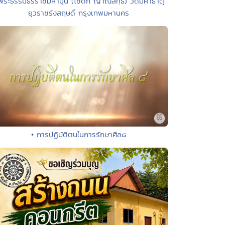
พระธรรมธีรราชมหามุนี (โชดก ญาณสิทฺธิ) วัดมหาธาตุ
ยุวราชรังสฤษดิ์ กรุงเทพมหานคร
• การปฏิบัติตนในการรักษาศีล๘