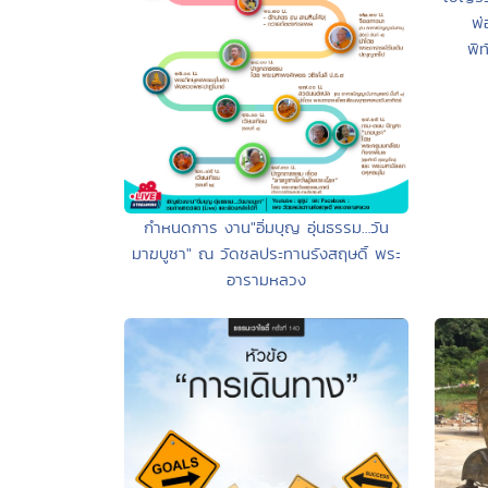
พ่
พิท
กำหนดการ งาน"อิ่มบุญ อุ่นธรรม…วัน
มาฆบูชา" ณ วัดชลประทานรังสฤษดิ์ พระ
อารามหลวง