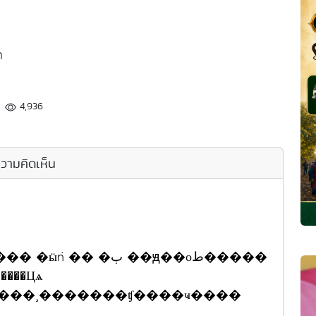
ก
4,936
วามคิดเห็น
���� ��.�� �. �����Ҩ���� �ӹǹ �� �ٻ ��ԭ��оط�����
���Цѧ