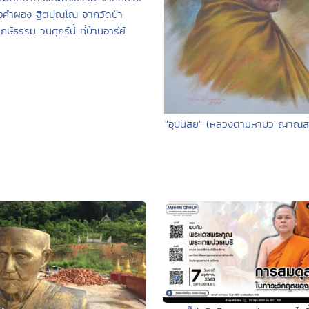
อคำผอง ฐิตปุณฺโณ จากวัดป่า
ักษ์ธรรม วันศุกร์นี้ ที่บ้านอารีย์
"อุปนิสัย" (หลวงตามหาบัว ญาณสั