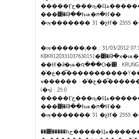
�����Ӻح���ҧ�Цѧ������Цѧ �ӹǹ 200 �ҷ
���͹�Թ��Һѭ�ո�Ҥ��
�ѹ������� 31 �չҤ� 2555 �
�ѹ������¡�� : 31/03/2012 07
KBKR120331037630151�͹�Թ�ҡ�ѭ�� :
��Ҥ�âͧ�ѭ�ռ���Ѻ�͹ : KRUNG TH
�ͧ�ع���͡����������Ÿ����Ѵ�ѹ���ª�����Ңͧ�ѭ��㹰
ҹ������ : �ͧ�ع���͡�����èӹǹ�Թ (�ҷ) : 500.0��Ҹ�������
(�ҷ) : 25.0
�����Ӻح���ҧ�Цѧ������Цѧ �ӹǹ 500 �ҷ
���͹�Թ��Һѭ�ո�Ҥ��
�ѹ������� 31 �չҤ� 2555 �
��͹�����Һح�����Цѧ������ҧ���Цѧ�ͧ�س�ز��ѡ���