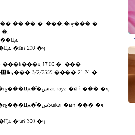
� ��.�� �. ���֧ �ѹ��� �
�.
���Цѧ
 ���һ���ҳ 17.00 �. ���