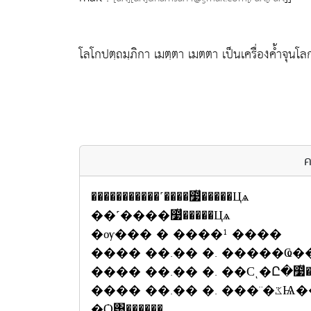
โลโกปตฺถมฺภิกา เมตฺตา เมตตา เป็นเครื่องค้ำจุนโล
ค
�����������˹����෷ͧ�����Цѧ
��˹����෷ͧ�����Цѧ
�ѹ��� � ����¹ ����
���� ��.�� �. ��Сͺ�Ը�෷ͧ��
���� ��.�� �. ���¨�ػѨ����¸�������ʧ����ҹ����
�Ѻ͹������