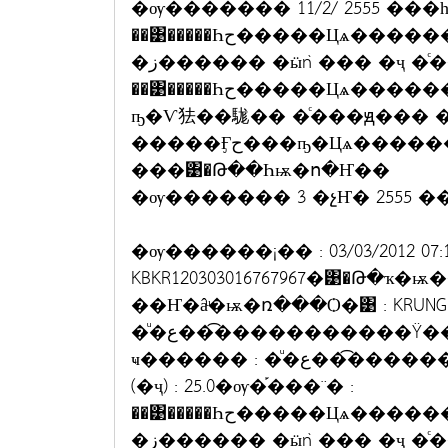
�ѹ������� 11/2/ 2555 ���
��͹�����Һح�����Цѧ������ҧ���Цѧ�ͧ�س�ز��ѡ���
�ز������ �ӹǹ ��� �ҷ 
��͹�����Һح�����Цѧ������ҧ���Цѧ�ͧ�سè�ҷ�������ح�Ѻ�
ҧ�Ѵ㹤��駹�� �ͨ���ԭ���
�����Ӻح���ҧ�Цѧ������Цѧ �ӹǹ 200 �ҷ
���͹�Թ��Һѭ�ո�Ҥ��
�ѹ������� 3 �չҤ� 2555 ��
�ѹ������¡�� : 03/03/2012 07
KBKR120303016767967�͹�Թ�ҡ�ѭ�� :
��Ҥ�âͧ�ѭ�ռ���Ѻ�͹ : KRUNG TH
�ͧ�ع���͡����������Ÿ����Ѵ�ѹ���ª�����Ңͧ�ѭ��㹰
ҹ������ : �ͧ�ع���͡�����èӹǹ�Թ (�ҷ) : 200.0��Ҹ�������
(�ҷ) : 25.0�ѹ�֡���¨� :
��͹�����Һح�����Цѧ������ҧ���Цѧ�ͧ�س�ز��ѡ���
�ز������ �ӹǹ ��� �ҷ 