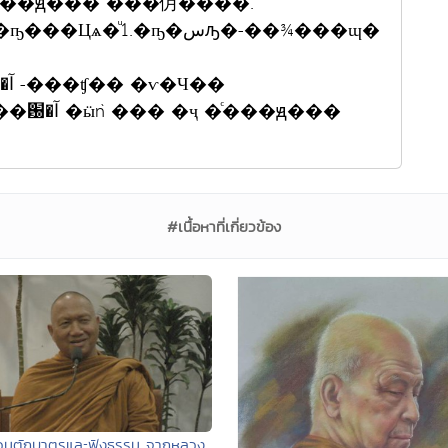
�ͨ���ԭ��� ���仴����ͭ.
��
���ԭ���
#เนื้อหาที่เกี่ยวข้อง
่วมตักบาตรและฟังธรรม จากหลวง