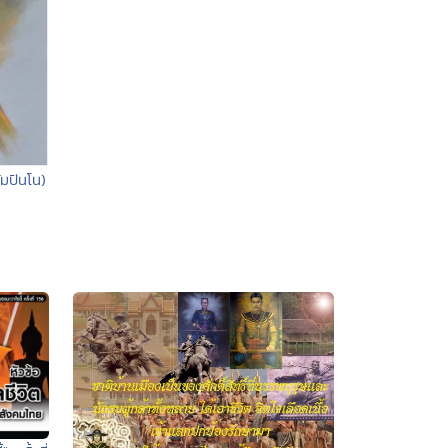
มปันโน)