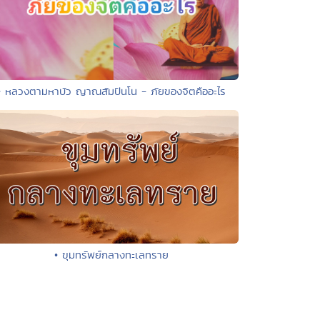
• หลวงตามหาบัว ญาณสัมปันโน - ภัยของจิตคืออะไร
• ขุมทรัพย์กลางทะเลทราย