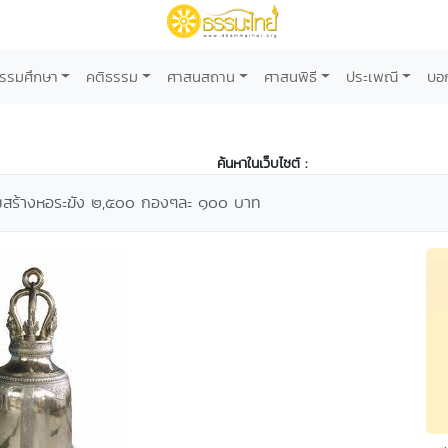
รรมศึกษา
คติธรรม
ศาสนสถาน
ศาสนพิธี
ประเพณี
บอ
ค้นหาในเว็บไซต์ :
ร่วมสร้างหอระฆัง ๒,๕๐๐ กองๆละ ๑๐๐ บาท