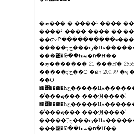
�ѹ��� � ����¹ ���� ���
����¹ ���� ���� ��.�� 
��ԺѵԸ����������ҹ��
�����Ӻح���ҧ�Цѧ������Цѧ �ӹǹ 200 �ҷ
���͹�Թ��Һѭ�ո�Ҥ��
�ѹ������� 21 ���Ҥ� 2555
�����Ӻح��Ѻ �ӹǹ 200.99 �ҷ �͹�ѹ��� 3/2/2555 ���� 21.24 �.
��Ѻ
��͹�����Һح�����Цѧ������ҧ���Цѧ�ͧ�سrachaya �ӹǹ ��� �ҷ
�ͨ���ԭ��� ���仴����ͭ.
��͹�����Һح�����Цѧ������ҧ���Цѧ�ͧ�سSuikai �ӹǹ ��� �ҷ
�ͨ���ԭ��� ���仴����ͭ.
�����Ӻح���ҧ�Цѧ������Цѧ �ӹǹ 300 �ҷ
���͹�Թ��Һѭ�ո�Ҥ��