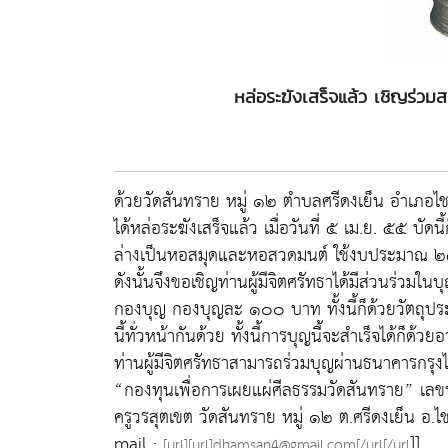
หล่อระฆังเสร็จแล้ว เชิญร่
ด้วยวัดสันทราย หมู่ ๑๒ ตำบลศรีดงเย็น อำเภอไช
ได้หล่อระฆังเสร็จแล้ว เมื่อวันที่ ๕ เม.ย. ๕๕ บัด
ล่างเป็นหอสมุดและหอสวดมนต์ ใช้งบประมาณ
ดังนั้นจึงขอเชิญท่านผู้มีจิตศรัทธาได้มีส่วนร่วมใ
กองบุญ กองบุญละ ๑๐๐ บาท ทั้งนี้ก็ด้วยวัตถุประเพื
นี้ทั่วหน้ากันด้วย ทั้งนี้การบุญนี้จะสำเร็จได้ก็ด
ท่านผู้มีจิตศรัทธาสามารถร่วมบุญผ่านธนาคารกรุ
“กองทุนเพื่อการเผยแผ่ศีลธรรมวัดสันทราย” เลข
ครูวรสุตเขต วัดสันทราย หมู่ ๑๒ ต.ศรีดงเย็น 
mail :
]]
[url][url]dhamsan4@gmail.com[/url[/url