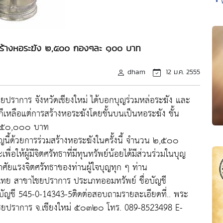
• 
วมสร้างหอระฆัง ๒,๕๐๐ กองๆละ ๑๐๐ บาท
dham
12 ม.ค. 2555
ยปราการ จังหวัดเชียงใหม่ ได้บอกบุญร่วมหล่อระฆัง และ
นี้ก็เหลือแต่การสร้างหอระฆังโดยชั้นบนเป็นหอระฆัง ชั้น
 ๒๕๐,๐๐๐ บาท
นบุญนี้ด้วยการร่วมสร้างหอระฆังในครั้งนี้ จำนวน ๒,๕๐๐
่อให้ผู้มีจิตศรัทธาที่มีทุนทรัพย์น้อยได้มีส่วนร่วมในบุญ
้วยอาศัยแรงจิตศรัทธาของท่านผู้ใจบุญทุก ๆ ท่าน
งไทย สาขาไชยปราการ ประเภทออมทรัพย์ ชื่อบัญชี
บัญชี 545-0-14343-5ติดต่อสอบถามรายละเอียดที่.. พระ
อ.ไชยปราการ จ.เชียงใหม่ ๕๐๓๒๐ โทร. 089-8523498 E-