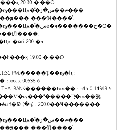
һ���ҳ 20.30 �.��Ѻ
�ͨ���ԭ��� ���仴����ͭ.
 ���仴����ͭ.
�һ���ҳ 19.00 �.��Ѻ
:11:31 PM.�����Ţ��ҧ�ԧ :
 xxx-x-00538-6
AI BANK������Һѭ�� : 545-0-14343-5
�ͨ���ԭ��� ���仴����ͭ.