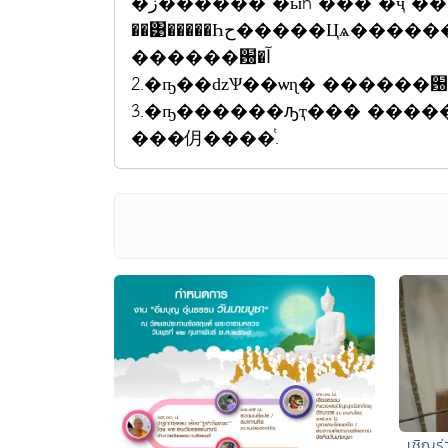
�ز������ �ӹǹ ��� �ҷ 
��͹�����Һح�����Цѧ������ҧ���Цѧ�ͧ1.�ҧ�سԡ�-��¾���ɰ�
������԰�آ
2.�ҧ��ǳѰ��ѡɳ� ������԰�آ -���ʧ�� �ѵ�Ч
3.�ҧ������ԡҭ��� ������԰�آ �ӹǹ ��� �ҷ �ͨ
���仴����ͭ.
เชิญร