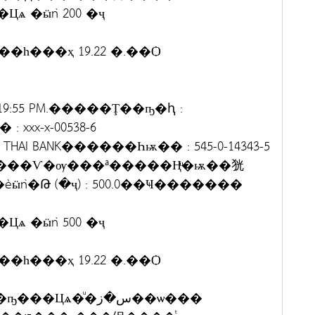
��һ���ҳ 19.22 �.��Ѻ
:19:55 PM.�����Ţ��ҧ�ԧ :
 xxx-x-00538-6
AI BANK������Һѭ�� : 545-0-14343-5
��һ���ҳ 19.22 �.��Ѻ