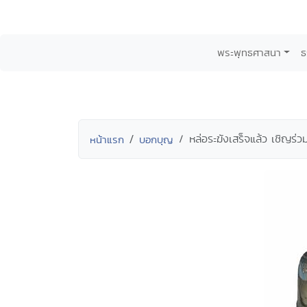
พระพุทธศาสนา
ธ
หล่อระฆังเสร็จแล้ว เชิญ
หน้าแรก
บอกบุญ