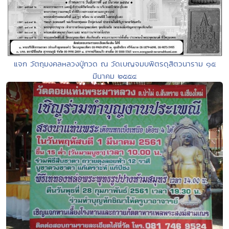
แจก วัตถุมงคลหลวงปู่ทวด ณ วัดเบญจมบพิตรดุสิตวนาราม ๑๕
มีนาคม ๒๕๕๔