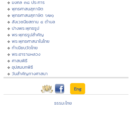
มงคล ๓๘ ประการ
พุทธศาสนสุภาษิต
พุทธศาสนสุภาษิต ๖๒๑
สังเวชนียสถาน ๔ ตำบล
ปางพระพุทธรูป
พระพุทธรูปสำคัญ
พระพุทธศาสนาในไทย
ทำเนียบวัดไทย
พระอารามหลวง
ศาสนพิธี
อุปสมบทพิธี
วันสำคัญทางศาสนา
Eng
ธรรมะไทย