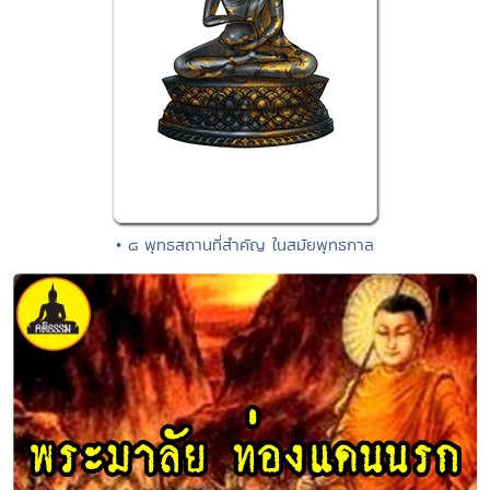
• ๘ พุทธสถานที่สำคัญ ในสมัยพุทธกาล