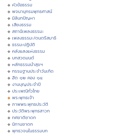
หัวข้อธรรม
พจนานุกรมพุทธศาสน์
มิลินทปัญหา
เสียงธรรม
สถานีเพลงธรรมะ
เพลงธรรมะ/ดนตรีสมาธิ
ธรรมะปฏิบัติ
คลังแสงแห่งธรรม
บทสวดมนต์
หลักธรรมนำสุขฯ
กรรมฐานประจำวันเกิด
ฮีต ๑๒ คอง ๑๔
งานบุญประจำปี
ประเพณีทั่วไทย
พระพุทธเจ้า
ภาพพระพุทธประวัติ
ประวัติพระพุทธสาวก
ทศชาติชาดก
นิทานชาดก
พุทธวจนในธรรมบท