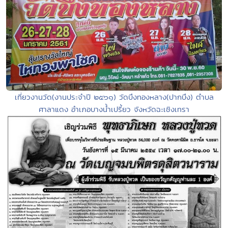
เที่ยวงานวัด(งานประจำปี ๒๕๖๑) วัดบึงทองหลาง(ปากบึง) ตำบล
ศาลาแดง อำเภอบางน้ำเปรี้ยว จังหวัดฉะเชิงเทรา