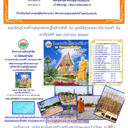
ขอเชิญร่วมทำบุญทอดกฐินสามัคคี ณ มูลนิธิแนบมหานีรานนท์ วัน
อาทิตย์ที่ ๒๓ ตุลาคม ๒๕๕๙
ขอโอกาส...บอกบุญใหญ่สร้างอุโบสถวัดหนองบัวน้อย...อ.สีคิ้ว