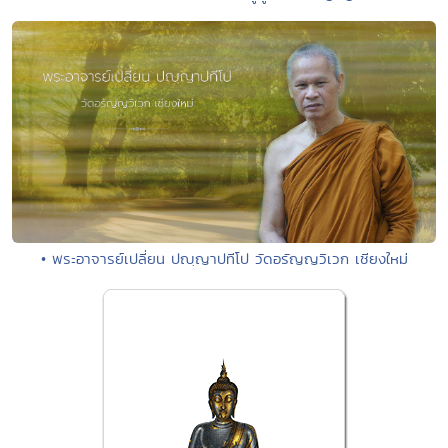
• พระอาจารย์เปลี่ยน ปญฺญาปทีโป วัดอรัญญวิเวก เชียงใหม่