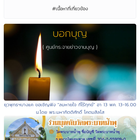
#เนื้อหาที่เกี่ยวข้อง
ยุวพุทธฯบางแค ขอเชิญฟัง "ลมหายใจ ที่ไร้ทุกข์" อา 13 พค. 13-16.00
น.โดย พระมหากิตติศักดิ์ โคตมสิลโส