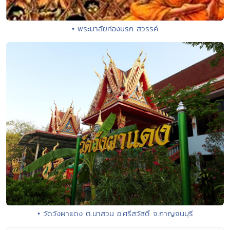
• พระมาลัยท่องนรก สวรรค์
• วัดวังผาแดง ต.นาสวน อ.ศรีสวัสดิ์ จ.กาญจนบุรี