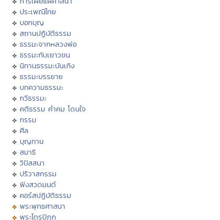
การเผยแผ่ศาสนา
ประเพณีไทย
บอกบุญ
สถานปฏิบัติธรรม
ธรรมะจากหลวงพ่อ
ธรรมะกับเยาวชน
นิทานธรรมะบันเทิง
ธรรมะบรรยาย
บทความธรรมะ
กวีธรรมะ
คติธรรม คำคม โดนใจ
กรรม
ศีล
บุญทาน
สมาธิ
วิปัสสนา
ปริวาสกรรม
ฟังสวดมนต์
คอร์สปฏิบัติธรรม
พระพุทธศาสนา
พระไตรปิฏก