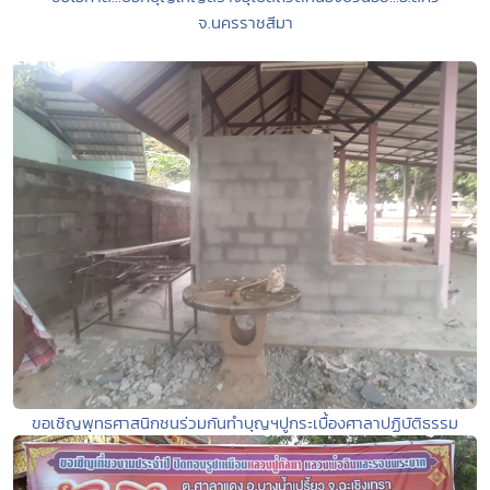
จ.นครราชสีมา
ขอเชิญพุทธศาสนิกชนร่วมกันทำบุญฯปูกระเบื้องศาลาปฏิบัติธรรม