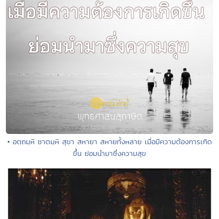
• อตฺถมฺหิ ชาตมฺหิ สุขา สหายา สหายทั้งหลาย เมื่อมีความต้องการเกิด
ขึ้น ย่อมนํามาซึ่งความสุข