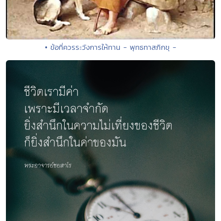
• ข้อที่ควรระวังการให้ทาน - พุทธทาสภิกขุ -