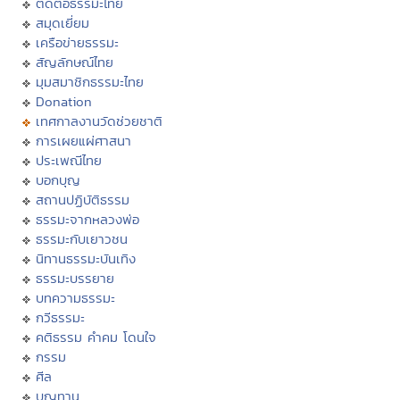
ติดต่อธรรมะไทย
สมุดเยี่ยม
เครือข่ายธรรมะ
สัญลักษณ์ไทย
มุมสมาชิกธรรมะไทย
Donation
เทศกาลงานวัดช่วยชาติ
การเผยแผ่ศาสนา
ประเพณีไทย
บอกบุญ
สถานปฏิบัติธรรม
ธรรมะจากหลวงพ่อ
ธรรมะกับเยาวชน
นิทานธรรมะบันเทิง
ธรรมะบรรยาย
บทความธรรมะ
กวีธรรมะ
คติธรรม คำคม โดนใจ
กรรม
ศีล
บุญทาน