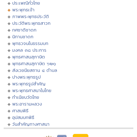
ประเพณีทั่วไทย
พระพุทธเจ้า
ภาพพระพุทธประวัติ
ประวัติพระพุทธสาวก
ทศชาติชาดก
นิทานชาดก
พุทธวจนในธรรมบท
มงคล ๓๘ ประการ
พุทธศาสนสุภาษิต
พุทธศาสนสุภาษิต ๖๒๑
สังเวชนียสถาน ๔ ตำบล
ปางพระพุทธรูป
พระพุทธรูปสำคัญ
พระพุทธศาสนาในไทย
ทำเนียบวัดไทย
พระอารามหลวง
ศาสนพิธี
อุปสมบทพิธี
วันสำคัญทางศาสนา