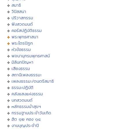
สมาธิ
วิปัสสนา
ปริวาสกรรม
ฟังสวดมนต์
คอร์สปฏิบัติธรรม
พระพุทธศาสนา
พระไตรปิฏก
หัวข้อธรรม
พจนานุกรมพุทธศาสน์
มิลินทปัญหา
เสียงธรรม
สถานีเพลงธรรมะ
เพลงธรรมะ/ดนตรีสมาธิ
ธรรมะปฏิบัติ
คลังแสงแห่งธรรม
บทสวดมนต์
หลักธรรมนำสุขฯ
กรรมฐานประจำวันเกิด
ฮีต ๑๒ คอง ๑๔
งานบุญประจำปี