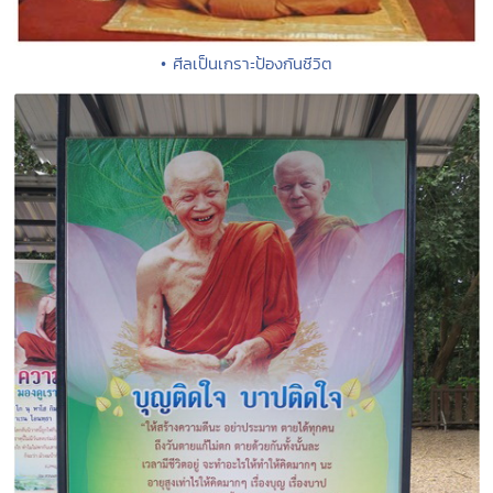
• ศีลเป็นเกราะป้องกันชีวิต