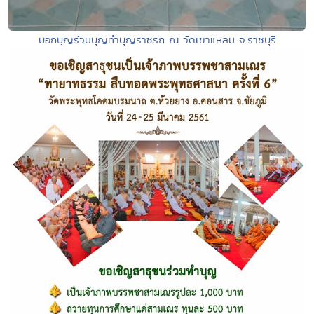
บอกบุญร่วมบุญทำบุญราชรถ ณ วัดเขาแหลม จ.ราชบุรี