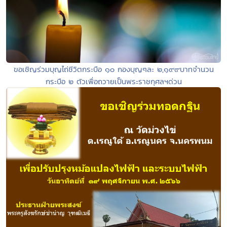
ขอเชิญร่วมบุญไถ่ชีวิตกระบือ ๑๐ กองบุญๆละ ๒,๑๙๙บาทจำนวน
กระบือ ๒ ตัวเพื่อถวายเป็นพระราชกุศลฯด่วน