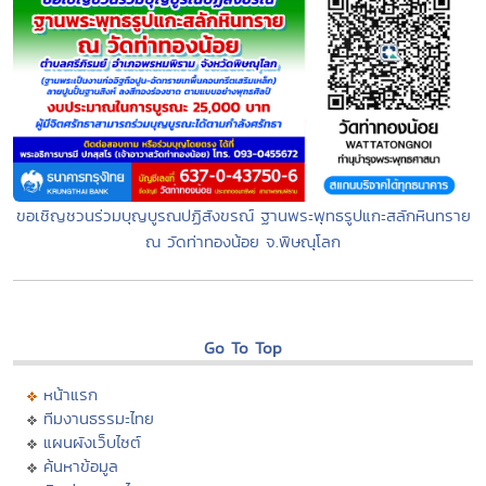
ขอเชิญชวนร่วมบุญบูรณปฏิสังขรณ์ ฐานพระพุทธรูปแกะสลักหินทราย
ณ วัดท่าทองน้อย จ.พิษณุโลก
Go To Top
หน้าแรก
ทีมงานธรรมะไทย
แผนผังเว็บไซต์
ค้นหาข้อมูล