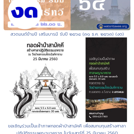
สวดมนต์ข้ามปี เสริมบารมี รับปี ๒๕๖๔ (๓๑ ธ.ค. ๒๕๖๓) (งด)
ขอเชิญร่วมเป็นเจ้าภาพทอดผ้าป่าสามัคคี เพื่อสมทบทุนสร้างศาลา
ปฏิบัติธรรมพญานาคราช ในวันเสาร์ที่ 25 มีนาคม 2560