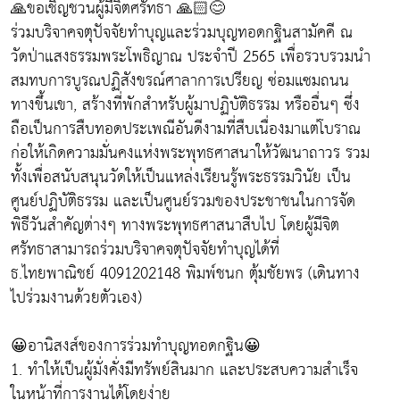
🙏ขอเชิญชวนผู้มีจิตศรัทธา 🙏🏻😊
ร่วมบริจาคจตุปัจจัยทำบุญและร่วมบุญทอดกฐินสามัคคี ณ
วัดป่าแสงธรรมพระโพธิญาณ ประจำปี 2565 เพื่อรวบรวมนำ
สมทบการบูรณปฏิสังขรณ์ศาลาการเปรียญ ซ่อมแซมถนน
ทางขึ้นเขา, สร้างที่พักสำหรับผู้มาปฏิบัติธรรม หรืออื่นๆ ซึ่ง
ถือเป็นการสืบทอดประเพณีอันดีงามที่สืบเนื่องมาแต่โบราณ
ก่อให้เกิดความมั่นคงแห่งพระพุทธศาสนาให้วัฒนาถาวร รวม
ทั้งเพื่อสนับสนุนวัดให้เป็นแหล่งเรียนรู้พระธรรมวินัย เป็น
ศูนย์ปฏิบัติธรรม และเป็นศูนย์รวมของประชาชนในการจัด
พิธีวันสำคัญต่างๆ ทางพระพุทธศาสนาสืบไป โดยผู้มีจิต
ศรัทธาสามารถร่วมบริจาคจตุปัจจัยทำบุญได้ที่
ธ.ไทยพาณิชย์ 4091202148 พิมพ์ชนก ตุ้มชัยพร (เดินทาง
ไปร่วมงานด้วยตัวเอง)
😀อานิสงส์ของการร่วมทำบุญทอดกฐิน😀
1. ทำให้เป็นผู้มั่งคั่งมีทรัพย์สินมาก และประสบความสำเร็จ
ในหน้าที่การงานได้โดยง่าย