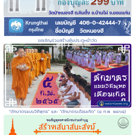
ขอเชิญร่วมสร้างซุ้มประตูหน้าวัด
"ตักบาตรแบบวิถีพุทธ" และ "ตักบาตรเดือนเกิด" (๕ ก.พ. ๒๕๖๕)