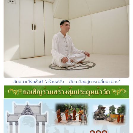
สัมมนาเวิร์คช้อป “สร้างพลัง.... ขับเคลื่อนสู่การเปลี่ยนแปลง”