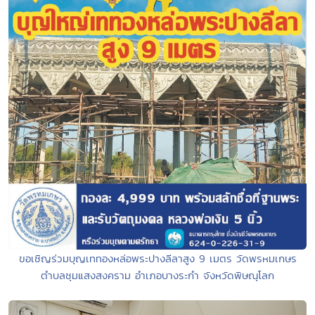
ขอเชิญร่วมบุญเททองหล่อพระปางลีลาสูง 9 เมตร วัดพรหมเกษร
ตำบลชุมแสงสงคราม อำเภอบางระกำ จังหวัดพิษณุโลก