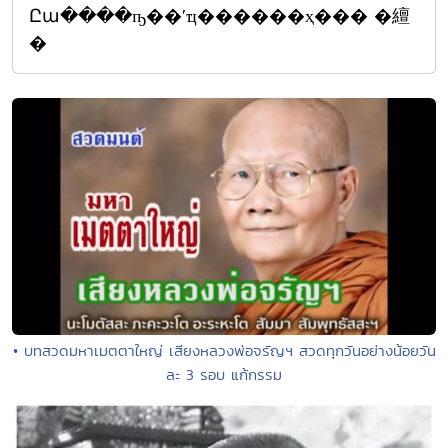
Ըա����ҧ��ʹҵ������ҳ��� �繵
�
• บทสวดมหาเมตตาใหญ่ เสียงหลวงพ่อจรัญฯ สวดทุกวันอย่างน้อยวัน
ละ 3 รอบ แก้กรรม