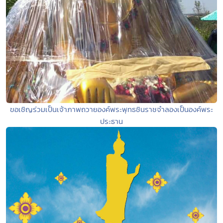
ขอเชิญร่วมเป็นเจ้าภาพถวายองค์พระพุทธชินราชจำลองเป็นองค์พระ
ประธาน