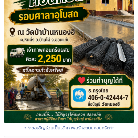
• ✨ขอเชิญร่วมเป็นเจ้าภาพสร้างถนนคอนกรีต✨