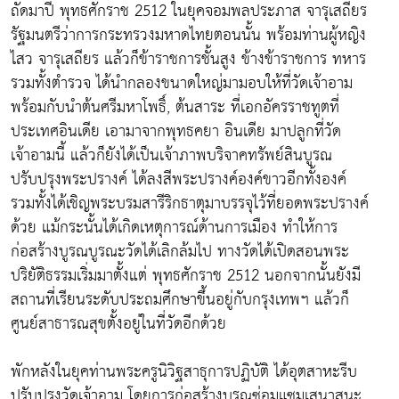
ถัดมาปี พุทธศักราช 2512 ในยุคจอมพลประภาส จารุเสถียร
รัฐมนตรีว่าการกระทรวงมหาดไทยตอนนั้น พร้อมท่านผู้หญิง
ไสว จารุเสถียร แล้วก็ข้าราชการชั้นสูง ข้างข้าราชการ ทหาร
รวมทั้งตำรวจ ได้นำกลองขนาดใหญ่มามอบให้ที่วัดเจ้าอาม
พร้อมกับนำต้นศรีมหาโพธิ์, ต้นสาระ ที่เอกอัครราชทูตที่
ประเทศอินเดีย เอามาจากพุทธคยา อินเดีย มาปลูกที่วัด
เจ้าอามนี้ แล้วก็ยังได้เป็นเจ้าภาพบริจาคทรัพย์สินบูรณ
ปรับปรุงพระปรางค์ ได้ลงสีพระปรางค์องค์ขาวอีกทั้งองค์
รวมทั้งได้เชิญพระบรมสารีริกธาตุมาบรรจุไว้ที่ยอดพระปรางค์
ด้วย แม้กระนั้นได้เกิดเหตุการณ์ด้านการเมือง ทำให้การ
ก่อสร้างบูรณบูรณะวัดได้เลิกล้มไป ทางวัดได้เปิดสอนพระ
ปริยัติธรรมเริ่มมาตั้งแต่ พุทธศักราช 2512 นอกจากนั้นยังมี
สถานที่เรียนระดับประถมศึกษาขึ้นอยู่กับกรุงเทพฯ แล้วก็
ศูนย์สาธารณสุขตั้งอยู่ในที่วัดอีกด้วย
พักหลังในยุคท่านพระครูนิวิฐสาธุการปฏิบัติ ได้อุตสาหะรีบ
ปรับปรุงวัดเจ้าอาม โดยการก่อสร้างบูรณซ่อมแซมเสนาสนะ