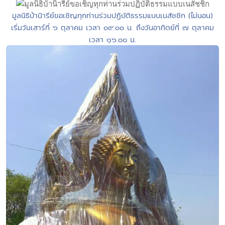
มูลนิธิบ้านิารีย์ขอเชิญทุกท่านร่วมปฏิบัติธรรมแบบเนสัชชิก (ไม่นอน)
เริ่มวันเสาร์ที่ ๖ ตุลาคม เวลา ๐๙.๐๐ น. ถึงวันอาทิตย์ที่ ๗ ตุลาคม
เวลา ๑๖.๐๐ น.