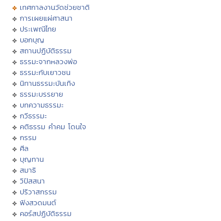
เทศกาลงานวัดช่วยชาติ
การเผยแผ่ศาสนา
ประเพณีไทย
บอกบุญ
สถานปฏิบัติธรรม
ธรรมะจากหลวงพ่อ
ธรรมะกับเยาวชน
นิทานธรรมะบันเทิง
ธรรมะบรรยาย
บทความธรรมะ
กวีธรรมะ
คติธรรม คำคม โดนใจ
กรรม
ศีล
บุญทาน
สมาธิ
วิปัสสนา
ปริวาสกรรม
ฟังสวดมนต์
คอร์สปฏิบัติธรรม