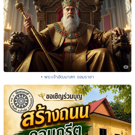
• พระเจ้าอัฒมาสก จอมราชา