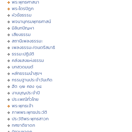
พระพุทธศาสนา
พระไตรปิฏก
หัวข้อธรรม
พจนานุกรมพุทธศาสน์
มิลินทปัญหา
เสียงธรรม
สถานีเพลงธรรมะ
เพลงธรรมะ/ดนตรีสมาธิ
ธรรมะปฏิบัติ
คลังแสงแห่งธรรม
บทสวดมนต์
หลักธรรมนำสุขฯ
กรรมฐานประจำวันเกิด
ฮีต ๑๒ คอง ๑๔
งานบุญประจำปี
ประเพณีทั่วไทย
พระพุทธเจ้า
ภาพพระพุทธประวัติ
ประวัติพระพุทธสาวก
ทศชาติชาดก
นิทานชาดก