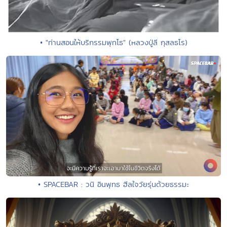
• "ท่านสอนให้บริกรรมพุทโธ" (หลวงปู่ลี กุสลธโร)
• SPACEBAR : วนิ อินพุทธ ฮีลใจวัยรุ่นด้วยธรรมะ