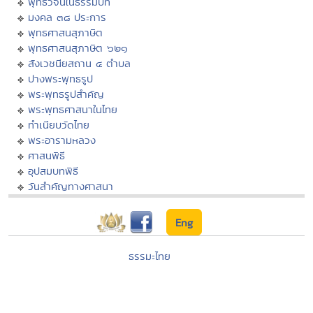
พุทธวจนในธรรมบท
มงคล ๓๘ ประการ
พุทธศาสนสุภาษิต
พุทธศาสนสุภาษิต ๖๒๑
สังเวชนียสถาน ๔ ตำบล
ปางพระพุทธรูป
พระพุทธรูปสำคัญ
พระพุทธศาสนาในไทย
ทำเนียบวัดไทย
พระอารามหลวง
ศาสนพิธี
อุปสมบทพิธี
วันสำคัญทางศาสนา
Eng
ธรรมะไทย