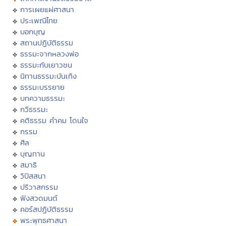
การเผยแผ่ศาสนา
ประเพณีไทย
บอกบุญ
สถานปฏิบัติธรรม
ธรรมะจากหลวงพ่อ
ธรรมะกับเยาวชน
นิทานธรรมะบันเทิง
ธรรมะบรรยาย
บทความธรรมะ
กวีธรรมะ
คติธรรม คำคม โดนใจ
กรรม
ศีล
บุญทาน
สมาธิ
วิปัสสนา
ปริวาสกรรม
ฟังสวดมนต์
คอร์สปฏิบัติธรรม
พระพุทธศาสนา