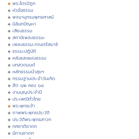
พระไตรปิฏก
หัวข้อธรรม
พจนานุกรมพุทธศาสน์
มิลินทปัญหา
เสียงธรรม
สถานีเพลงธรรมะ
เพลงธรรมะ/ดนตรีสมาธิ
ธรรมะปฏิบัติ
คลังแสงแห่งธรรม
บทสวดมนต์
หลักธรรมนำสุขฯ
กรรมฐานประจำวันเกิด
ฮีต ๑๒ คอง ๑๔
งานบุญประจำปี
ประเพณีทั่วไทย
พระพุทธเจ้า
ภาพพระพุทธประวัติ
ประวัติพระพุทธสาวก
ทศชาติชาดก
นิทานชาดก