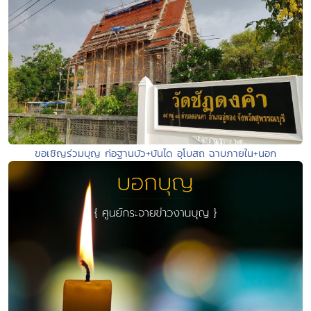
ขอเชิญร่วมบุญ ก่อฐานบัว+บันได อุโบสถ ฉาบภายใน+นอก