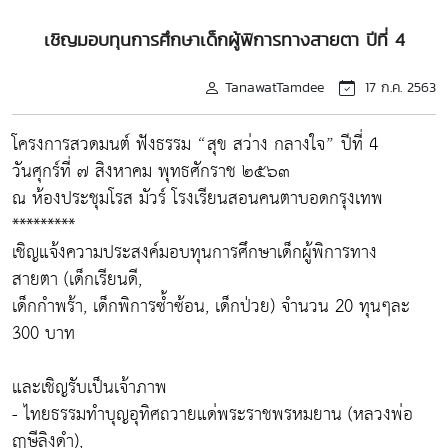
เชิญมอบทุนการศึกษาเด็กผู้พิการทางสายตา ปีที่ 4
TanawatTamdee
17 ก.ค. 2563
โครงการสวดมนต์ ฟังธรรม “สุข สว่าง กลางใจ” ปีที่ 4
วันศุกร์ที่ ๗ สิงหาคม พุทธศักราช ๒๕๖๓
ณ ห้องประชุมโรส มัวร์ โรงเรียนสอนคนตาบอดกรุงเทพ
*********
เชิญแจ้งความประสงค์มอบทุนการศึกษาเด็กผู้พิการทาง
สายตา (เด็กเรียนดี,
เด็กกำพร้า, เด็กพิการซ้ำซ้อน, เด็กป่วย) จำนวน 20 ทุนๆละ
300 บาท
และเชิญรับเป็นเจ้าภาพ
- ไทยธรรมทำบุญอุทิศถวายแด่พระราชพรหมยาน (หลวงพ่อ
ฤาษีลิงดำ),