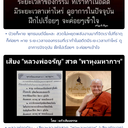
• ป่วยก็หาย พุทธมนต์นี่แหละ สวดไม่หยุดพลังงานมาที่จิตเราไปที่ธาตุ
ก็ค่อยๆ หาย ระยะเวลาของกรรมที่เราทำในอดีตมีระยะเวลาเท่าไหร่ ดู
อาการปัจจุบัน ฝึกไปเรื่อยๆ จะค่อยๆเข้าใจ
• หลวงพ่อจรัญ : เสียงหลวงพ่อสวด "พาหุงมหากาฯ" (เสียงชัดมาก)