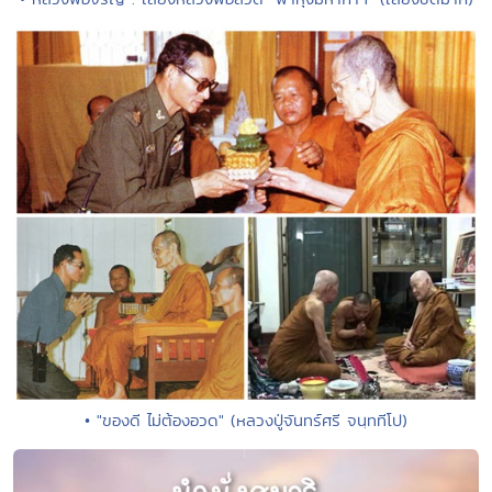
• "ของดี ไม่ต้องอวด" (หลวงปู่จันทร์ศรี จนฺททีโป)