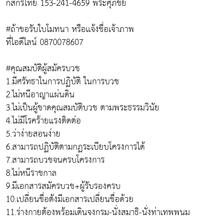
กสิกรไทย 153-241-4659 พระศุภชัย
#ถ้าขอรับใบโมทนา หรือเเจ้งชื่อเจ้าภาพ
ที่ไอดีไลน์ 0870078607
#คุณสมบัติผู้สมัครบวช
1.มีศรัทธาในการปฏิบัติ ในการบวช
2.ไม่หนีอาญาแผ่นดิน
3.ไม่เป็นผู้ขาดคุณสมบัติบวช ตามพระธรรมวินัย
4.ไม่มีโรคร้ายแรงติดต่อ
5.ว่าง่ายสอนง่าย
6.สามารถปฏิบัติตามกฏระเบียบโครงการได้
7.สามารถบวชจนครบโครงการ
8.ไม่หนีราชกาล
9.มีเอกสารสมัครบวช+ผู้รับรองครบ
10.เปลี่ยนชื่อต้งมีเอกสารเปลี่ยนชื่อด้วย
11.ร่างกายต้องพร้อมเดินจงกรม-นั่งสมาธิ-นั่งท่าเทพพนม