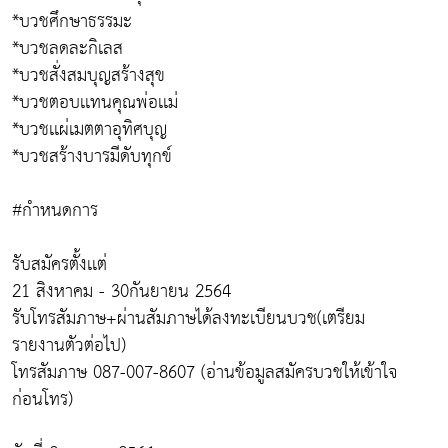
*บวชศึกษาธรรมะ
*บวชลดละกิเลส
*บวชสั่งสมบุญสร้างสุข
*บวชตอบเเทนคุณพ่อเเม่
*บวชเเผ่เมตตาอุทิศบุญ
*บวชสร้างบารมีดับทุกข์
#กำหนดการ
รับสมัครตั้งเเต่
21 สิงหาคม - 30กันยายน 2564
รับโทรสัมภาษ+ผ่านสัมภาษได้ลงทะเบียนบวช(เตรียม
รายงานตัวต่อไป)
โทรสัมภาษ 087-007-8607 (อ่านข้อมูลสมัครบวชให้เข้าใจ
ก่อนโทร)