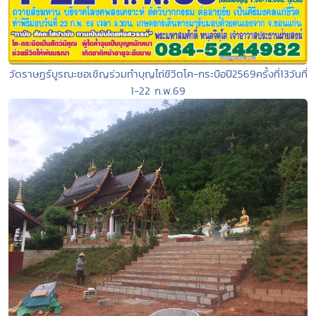
วัดราษฏร์บูรณะชอเชิญร่วมทำบุญไถ่ชีวิตโค-กระบือปี2569ครั้งที่13วันที่
1-22 ก.พ.69