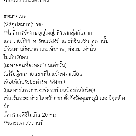
-พิธีบวช เเละรอรับพร
#หมายเหตุ.
(พิธีอุปสมบท(บวช)
**ไม่มีการจัดงานบุญใหญ่..ที่รวมกลุ่มกันมาก
เเค่ถวายภัตตาหารคณะสงฆ์ เเละพิธีบวชนาคเท่านั้น
ผู้ร่วมงานคือนาค เเละเจ้าภาพ, พ่อเเม่ เท่านั้น
ไม่เกิน20คน
(เฉพาะคนที่ลงทะเบียนเท่านั้น)
(ไม่รับผู้คนภายนอกที่ไม่เเจ้งลงทะเบียน
เพื่อให้เว้นระยะห่างทางสังคม)
((เเต่ทางโครงการจะจัดระเบียนป้องกันโควิต))
เช่นเว้นระยะห่าง ใส่หน้ากาก ตั้งจัดวัดอุณหภูมิ เเละมีจุดล้าง
มือ
ผู้คนร่วมพิธีไม่เกิน 20 คน
**และเวลา/สถานที่