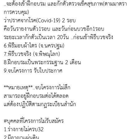
..จะต้องเข้าฝึกอบรม และกักตัวตรวจเช็คสุขภาพ(ตามมาตรา
การควบคุม)
ว่าปราศจากโรค(Covid-19) 2 รอบ
คือวันรายงานตัว1รอบ เเละวันก่อนบวชอีก1รอบ
ระยะเวลากักตัวเป็นเวลา 20วัน ..ก่อนเข้าพิธีบวชจริง
6.พิธีมอบผ้าไตร (จ.นครปฐม)
7.พิธีบวชจริง (จ.พิษณุโลก)
8.ฝึกอบรมเป็นพระกรรมฐาน 2 เดือน
9.จบโครงการ รับใบประกาศ
**หมายเหตุ**..จบโครงการไม่สึก
สามารถอยู่ฝึกอบรมต่อได้ตลอด
แต่ต้องปฏิบัติตามกฏระเบียนสำนัก
#บุคคลที่โครงการไม่รับสมัคร
1.ร่างกายไม่ครบ32
2.มีอาญาเเผ่นดิน