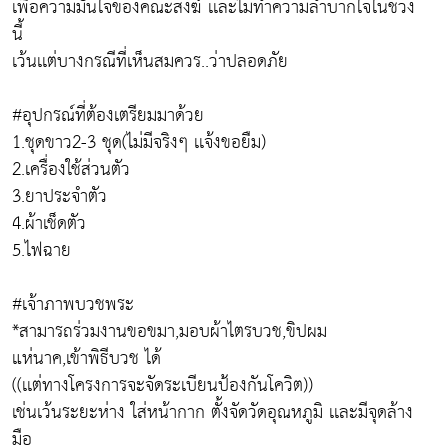
เพื่อความมั่นใจของคณะสงฆ์ เเละไม่ทำความลำบากใจในช่วง
นี้
เว้นเเต่บางกรณีที่เห็นสมควร..ว่าปลอดภัย
#อุปกรณ์ที่ต้องเตรียมมาด้วย
1.ชุดขาว2-3 ชุด(ไม่มีจริงๆ เเจ้งขอยืม)
2.เครื่องใช้ส่วนตัว
3.ยาประจำตัว
4.ผ้าเช็ดตัว
5.ไฟฉาย
#เจ้าภาพบวชพระ
*สามารถร่วมงานขอขมา,มอบผ้าไตรบวช,ขิปผม
แห่นาค,เข้าพิธีบวช ได้
((เเต่ทางโครงการจะจัดระเบียนป้องกันโควิต))
เช่นเว้นระยะห่าง ใส่หน้ากาก ตั้งจัดวัดอุณหภูมิ เเละมีจุดล้าง
มือ