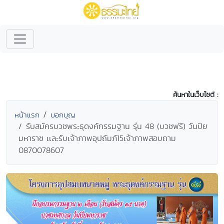
ค้นหาในเว็บไซต์ :
หน้าแรก
บอกบุญ
รับสมัครบวชพระธุดงค์กรรมฐาน รุ่น 48 (บวชฟรี) วันปิย
มหาราช เเละรับเจ้าภาพอุปถัมภ์15เจ้าภาพสอบถาม
0870078607