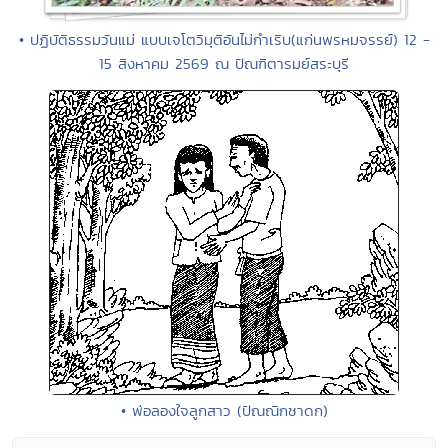
• ปฏิบัติธรรมวันแม่ แบบเจโตวิมุติอันไม่กำเริบ(แก่นพรหมจรรย์) 12 -
15 สิงหาคม 2569 ณ ปัณฑิตารมย์สระบุรี
• พ่อลองใจลูกสาว (ปัณณิกชาดก)