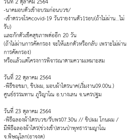
วันที่ 2 ตุลาคม 2564
-นาคมอบตัวเข้าอบรมก่อนบวช/
-เข้าตรวจโรคcovid-19 วันรายงานตัว1รอบ(ถ้าไม่ผ่าน...ไม่
รับ)
เเละกักตัวเช็คสุขภาพต่ออีก 20 วัน
(ถ้าไม่ผ่านการคัดกรอง จะให้เเยกตัวหรือกลับ เพราะไม่ผ่าน
การคัดกรอง)
หรือเเล้วเเต่โครงการพิจารณาตามความเหมาะสม
วันที่ 22 ตุลาคม 2564
-พิธีขอขมา, ขิปผม, มอบผ้าไตรนาค(เริ่มงาน09.00น.)
ศูนย์ธรรมทาน ภูริญาโณ อ.บางเลน จ.นครปฐม
วันที่ 23 ตุลาคม 2564
-พิธีฉลองผ้าไตรบวช/รับพร07.30น // ขิปผม โกนผม /
มีพิธีฉลองผ้าไตร(ช่วงเช้า)สวนป่าพุทธารามญาโณ
จ.พิษณุโลก(อาจงด)