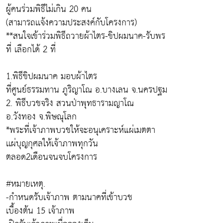
ผู้คนร่วมพิธีไม่เกิน 20 คน
(สามารถเเจ้งความประสงค์กับโครงการ)
**สนใจเข้าร่วมพิธีถวายผ้าไตร-ขิปผมนาค-รับพร
ที่ เลือกได้ 2 ที่
1.พิธีขิปผมนาค มอบผ้าไตร
ที่ศูนย์ธรรมทาน ภูริญาโณ อ.บางเลน จ.นครปฐม
2. พิธีบวชจริง สวนป่าพุทธารามญาโณ
อ.วังทอง จ.พิษณุโลก
*พระที่เจ้าภาพบวชให้จะอนุเคราะห์แผ่เมตตา
เเผ่บุญกุศลให้เจ้าภาพทุกวัน
ตลอด2เดือนจนจบโครงการ
#หมายเหตุ.
-กำหนดรับเจ้าภาพ ตามนาคที่เข้าบวช
เบื้องต้น 15 เจ้าภาพ