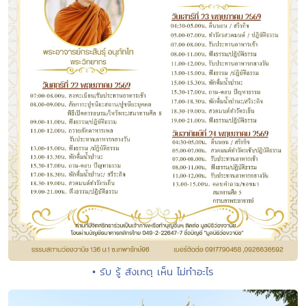
• รับ รู้ สังเกตุ เห็น ไม่ทำอะไร