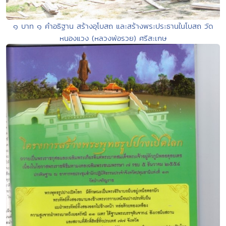
๑ บาท ๑ คำอธิฐาน สร้างอุโบสถ และสร้างพระประธานในโบสถ วัด
หนองแวง (หลวงพ่อรวย) ศรีสะเกษ