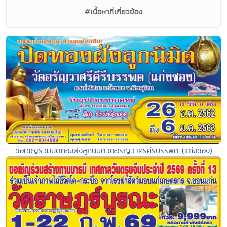
#เนื้อหาที่เกี่ยวข้อง
ขอเชิญร่วมปิดทองฝังลูกนิมิตวัดอรัญวาศรีคีรีบรรพต (แก่งซอง)