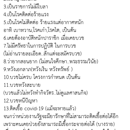
3.เป็นราชการไม่มีใบลา
4.เป็นโรคติดต่อร้ายเเรง
5.เป็นโรคไม่ติดต่อ ร้ายเเรงเเต่อากาศหนัก
อาทิ เบาหวาน,โรคเก๋า,โรคไต, เป็นต้น
6.เคยต้องอาบัติหนักปาราชิก เมื่อเคยบวช
7.ไม่มีศรัทธาในการปฏิบัติ ในการบวช
(ไม่อ่านรายละเอียด..สักเเต่จะสมัครบวช)
8.ว่ายากสอนยาก (ไม่สนใจศึกษา..พระธรรมวินัย)
9.หวังเอกลาภ(หวังเงิน หวังทรัพย์ )
10.บวชไม่ครบ โครงการกำหนด เป็นต้น
11.บวชหวังสะบาย
(บวชเเล้วไม่หวังทำกิจวัตร..ไม่ดูเเลศาสนกิจ)
12.บวชหนีปัญหา
13.ติดเชื้อ covid-19 (เเม้จะหายเเล้ว)
จนกว่าหน่วยงานรัฐจะมียารักษาที่ไม่สามารถติดเชื้อต่อได้อีก
เพราะคนเคยป่วยยังสามารถมีเชื้อกระจายต่อได้ (บางราย)