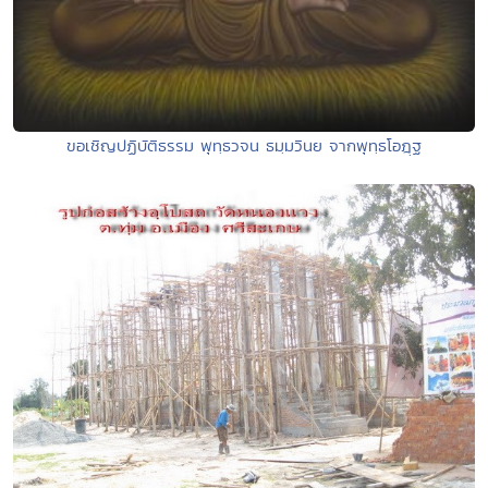
ขอเชิญปฏิบัติธรรม พุทฺธวจน ธมฺมวินย จากพุทฺธโอฎฺฐ