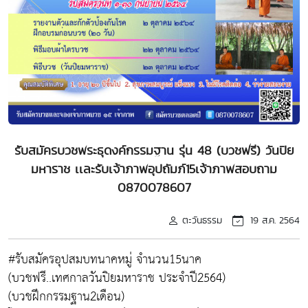
รับสมัครบวชพระธุดงค์กรรมฐาน รุ่น 48 (บวชฟรี) วันปิย
มหาราช เเละรับเจ้าภาพอุปถัมภ์15เจ้าภาพสอบถาม
0870078607
ตะวันธรรม
19 ส.ค. 2564
#รับสมัครอุปสมบทนาคหมู่ จำนวน15นาค
(บวชฟรี..เทศกาลวันปิยมหาราช ประจำปี2564)
(บวชฝึกกรรมฐาน2เดือน)