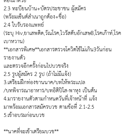
ต้องมาด้วย
2.3 ทะบียนบ้าน+บัตรประชาชน ผู้สมัคร
(พร้อมเซ็นต์สำเนาถูกต้อง+ชื่อ)
2.4 ใบรับรองเเพทย์
(ระบุ Hiv,ยาเสพติด,วัณโรค,ไวรัสตับอักเสษB,โรคเก๊าท์,โรค
เบาหวาน)
**เอกสารพิเศษ**เอกสารตรวจโควิตใช้ไม่เกิน3วันก่อน
รายงานตัว
เเละตรวจอีกครั้งก่อนไปบวชจริง
2.5 รูปผู้สมัคร 2 รูป (ถ้าไม่มีเเจ้ง)
3.เตรียมฝึกท่องขานนาค/บทให้พระเเปล
/บทพิจารณาอาหาร/บทอิติปิโส-พาหุง เป็นต้น
4.มารายงานตัวตามกำหนดวันที่เจ้าหน้าที่ เเจ้ง
มาพร้อมเอกสารสมัครบวช ตามข้อที่ 2.1-2.5
5.เข้าอบรมก่อนบวช
**นาคที่จะเข้าเตรียมบวช**