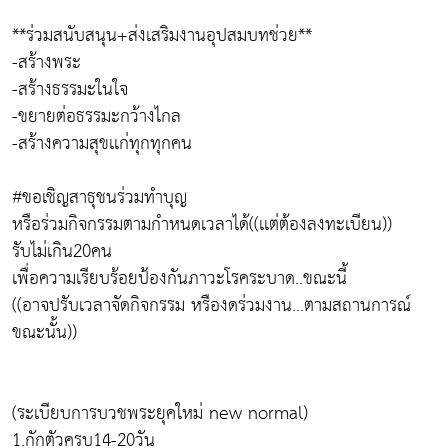
**ร่วมสนับสนุน+ส่งเสริมงานอุปสมบทช่วย**
-สร้างพระ
-สร้างธรรมะในใจ
-ขยายต่อธรรมะกว้างไกล
-สร้างความสุขเเก่ทุกทุกคน
#ขอเชิญสาธุชนร่วมทำบุญ
หรือร่วมกิจกรรมตามกำหนดเวลาได้((เเต่ต้องลงทะเบียน))
รับไม่เกิน20คน
เพื่อความเรียบร้อยป้องกันภาวะโรคระบาด..ขณะนี้
((อาจปรับเวลาจัดกิจกรรม หรืองดร่วมงาน...ตามสถานการณ์
ขณะนั้น))
(ระเบียบการบวชพระยุคใหม่ new normal)
1.กักตัวครบ14-20วัน