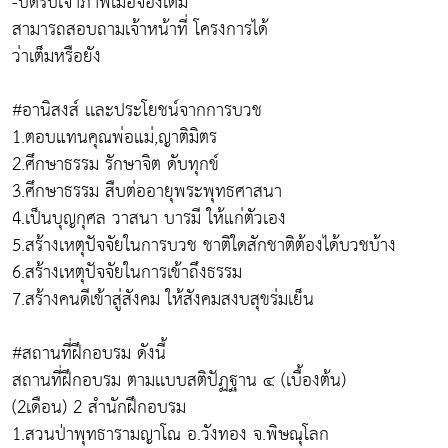
-ปิดรับเจ้าภาพเมื่อจองเต็ม
สามารถสอบถามเจ้าหน้าที่ โครงการได้
ว่าเต็มหรือยัง
#อานิสงส์ เเละประโยชน์จากการบวช
1.ตอบแทนคุณพ่อแม่,ญาติมิตร
2.ศึกษาธรรม รักษาจิต ดับทุกข์
3.ศึกษาธรรม สืบต่ออายุพระพุทธศาสนา
4.เป็นบุญกุศล วาสนา บารมี ให้แก่ตัวเอง
5.สร้างเหตุปัจจัยในการบวช ชาติใดสักชาติต้องได้บวชบ้าง
6.สร้างเหตุปัจจัยในการเข้าถึงธรรม
7.สร้างคนดีเข้าสู่สังคม ให้สังคมสงบสุขร่มเย็น
#สถานที่ฝึกอบรม ดังนี้
สถานที่ฝึกอบรม ตามเเบบสติปัฏฐาน ๔ (เบื้องต้น)
(2เดือน) 2 สำนักฝึกอบรม
1.สวนป่าพุทธารามญาโณ อ.วังทอง จ.พิษณุโลก