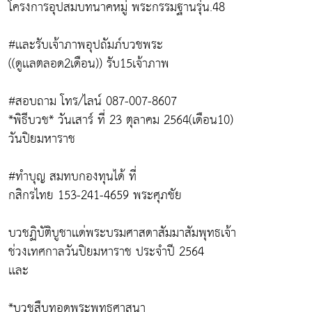
โครงการอุปสมบทนาคหมู่ พระกรรมฐานรุ่น.48
#เเละรับเจ้าภาพอุปถัมภ์บวชพระ
((ดูเเลตลอด2เดือน)) รับ15เจ้าภาพ
#สอบถาม โทร/ไลน์ 087-007-8607
*พิธีบวช* วันเสาร์ ที่ 23 ตุลาคม 2564(เดือน10)
วันปิยมหาราช
#ทำบุญ สมทบกองทุนได้ ที่
กสิกรไทย 153-241-4659 พระศุภชัย
บวชฏิบัติบูชาเเด่พระบรมศาสดาสัมมาสัมพุทธเจ้า
ช่วงเทศกาลวันปิยมหาราช ประจำปี 2564
เเละ
*บวชสืบทอดพระพุทธศาสนา