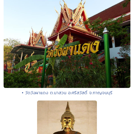
• วัดวังผาแดง ต.นาสวน อ.ศรีสวัสดิ์ จ.กาญจนบุรี