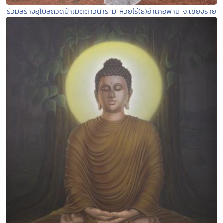
ร่วมสร้างอุโบสถวัดป่าเมตตาวนาราม ห้วยไร่(ธ)อำเภอพาน จ.เชียงราย