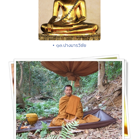
• ๑๓.ปางมารวิชัย