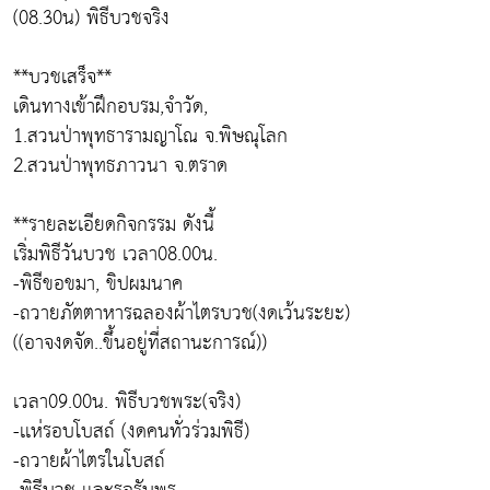
(08.30น) พิธีบวชจริง
**บวชเสร็จ**
เดินทางเข้าฝึกอบรม,จำวัด,
1.สวนป่าพุทธารามญาโณ จ.พิษณุโลก
2.สวนป่าพุทธภาวนา จ.ตราด
**รายละเอียดกิจกรรม ดังนี้
เริ่มพิธีวันบวช เวลา08.00น.
-พิธีขอขมา, ขิปผมนาค
-ถวายภัตตาหารฉลองผ้าไตรบวช(งดเว้นระยะ)
((อาจงดจัด..ขึ้นอยู่ที่สถานะการณ์))
เวลา09.00น. พิธีบวชพระ(จริง)
-เเห่รอบโบสถ์ (งดคนทั่วร่วมพิธี)
-ถวายผ้าไตรในโบสถ์