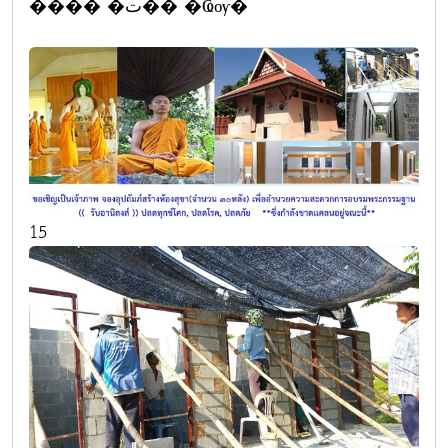
���� �ت�� �Ҩѹ�֡
15