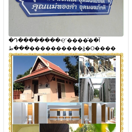
�Դ��������Ҿ˹����ͧ�آ�
���ط����������ǧ�Ѻ����