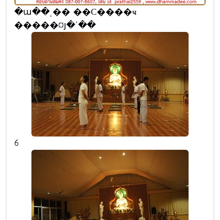
�ա��ͺ�� ��С����ҹ
�����¤յ�ʹ��
6