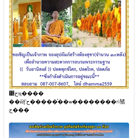
͹حҵ����
��йӺح�����ͤ��ѡ��������ǹ㹺
ح���