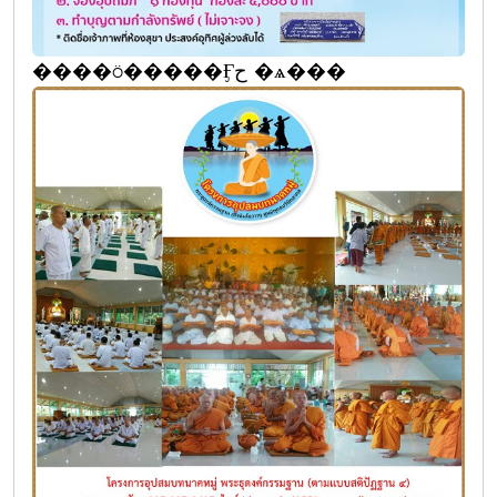
����ö�����Ӻح �ѧ���