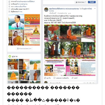
����������´�������
������
���� �ٹ��ط�����ѷ�ҡ�