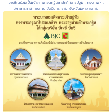
ขอเชิญร่วมเป็นเจ้าภาพทอดกฐินสามัคคี นครปฐม , กรุงเทพฯ ,
มหาสารคาม ทอด ณ วัดอินทราราม จังหวัดมหาสารคาม