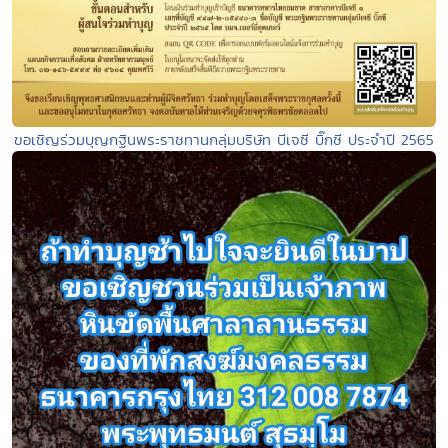
ขอเชิญร่วมบุญกฐินพระราชทานกลุ่มบริษัท บีเจซี บิ๊กซี ประจำปี 2565