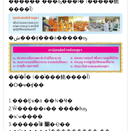
������ ���ҧ��ͧ�آ� (��ͧ���觤
����آ)
�ش���ʧ���á�����ҧ
��ͧ�آ� (��ͧ���觤����آ)
�Ѻ�ҹ�ʧ��
1.���Ȩҡ�ä ��¾�Ҹ�
2.Ŵ�����ء�� ����Һҧ
�ҡ˹ѡ����
3.�����׹ �آ�Ҿ��