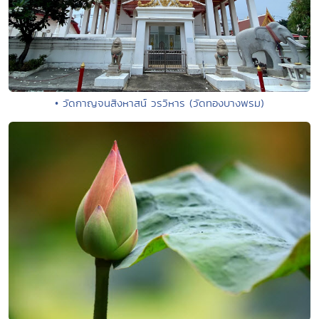
• วัดกาญจนสิงหาสน์ วรวิหาร (วัดทองบางพรม)