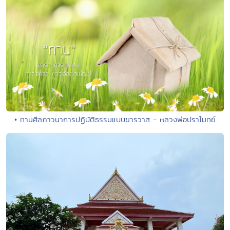
• ทานศีลภาวนาการปฏิบัติธรรมแบบฆารวาส - หลวงพ่อปราโมทย์