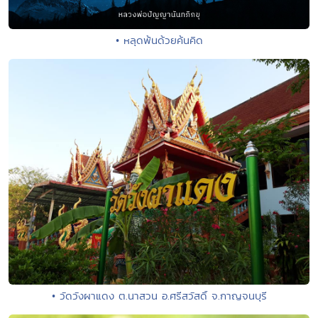
• หลุดพ้นด้วยค้นคิด
• วัดวังผาแดง ต.นาสวน อ.ศรีสวัสดิ์ จ.กาญจนบุรี