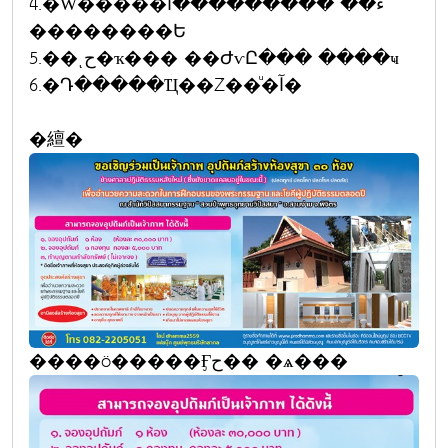
4.�Ŵ�����ء�� ���������آ
��������Ե
5.��ͺح�ҡ��� ��ԺѵԸ��� ����ҹ
6.�Դ�����Ҵ��Ź��ͧ�آ�
�繵�
����ö�����Ӻح�� �ѧ���