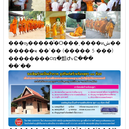
���ҧ�����ͧ�Ѻ���ͺ����иش��
�����ҹ ��ʹ�� (����� 5 ���)
��������¤ռ�黯ԺѵԸ���
��ʹ��