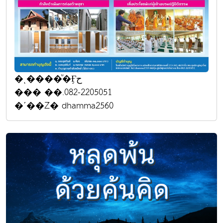
�ͺ����ͧ�Ӻح
��� ��.082-2205051
�ʹ��Ź� dhamma2560