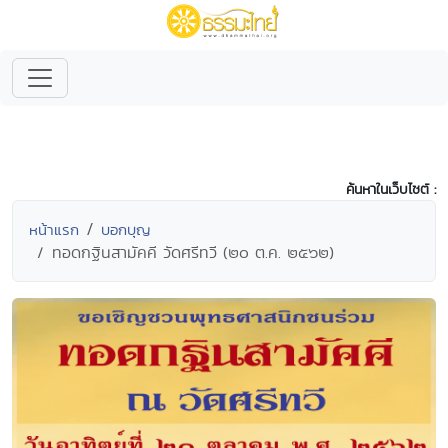
ค้นหาในเว็บไซต์ :
หน้าแรก
บอกบุญ
ทอดกฐินสามัคคี วัดศรีทวี (๒๐ ต.ค. ๒๕๖๒)