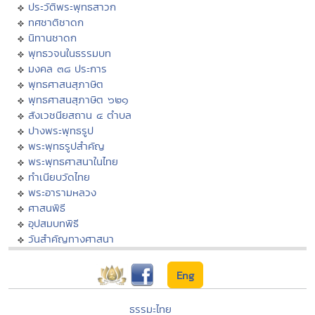
ประวัติพระพุทธสาวก
ทศชาติชาดก
นิทานชาดก
พุทธวจนในธรรมบท
มงคล ๓๘ ประการ
พุทธศาสนสุภาษิต
พุทธศาสนสุภาษิต ๖๒๑
สังเวชนียสถาน ๔ ตำบล
ปางพระพุทธรูป
พระพุทธรูปสำคัญ
พระพุทธศาสนาในไทย
ทำเนียบวัดไทย
พระอารามหลวง
ศาสนพิธี
อุปสมบทพิธี
วันสำคัญทางศาสนา
Eng
ธรรมะไทย