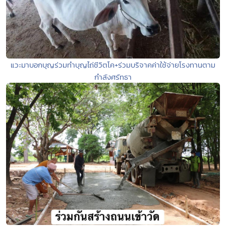
แวะมาบอกบุญร่วมทำบุญไถ่ชีวิตโค+ร่วมบริจาคค่าใช้จ่ายโรงทานตาม
กำลังศรัทธา