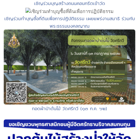
เชิญร่วมบุญสร้างถนนคอนกรีตเข้าวัด
เชิญร่วมทำบุญซื้อที่ดินเพื่อการปฏิบัติธรรม เผยแพร่งานสมาธิ ร่วมกับ
พระธรรมมงคลญาณ
ทอดผ้าป่าต้นไม้ วัดศรีทวี (๑๓ ก.ค. ๖๒)