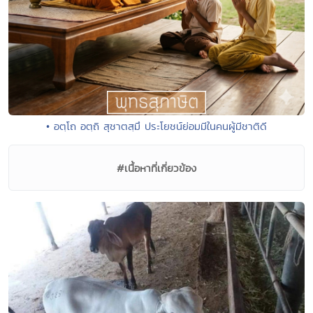
• อตฺโถ อตฺถิ สุชาตสฺมึ ประโยชน์ย่อมมีในคนผู้มีชาติดี
#เนื้อหาที่เกี่ยวข้อง