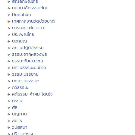
สัญลักษณ์ไทย
มุมสมาชิกธรรมะไทย
Donation
เทศกาลงานวัดช่วยชาติ
การเผยแผ่ศาสนา
ประเพณีไทย
บอกบุญ
สถานปฏิบัติธรรม
ธรรมะจากหลวงพ่อ
ธรรมะกับเยาวชน
นิทานธรรมะบันเทิง
ธรรมะบรรยาย
บทความธรรมะ
กวีธรรมะ
คติธรรม คำคม โดนใจ
กรรม
ศีล
บุญทาน
สมาธิ
วิปัสสนา
ปริวาสกรรม