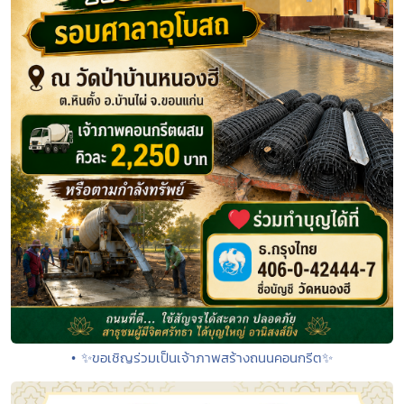
• ✨ขอเชิญร่วมเป็นเจ้าภาพสร้างถนนคอนกรีต✨