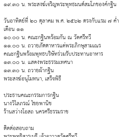
๑๙.๓๐ น. พระสงฆ์เจริญพระพุทธมนต์สมโภชองค์กฐิน
วันอาทิตย์ที่ ๒๐ ตุลาคม พ.ศ. ๒๕๖๒ ตรงกับแรม ๗ ค่ำ
เดือน ๑๑
๑๐.๐๐ น. คณะกฐินพร้อมกัน ณ วัดศรีทวี
๑๑.๐๐ น. ถวายภัตตาหารแด่พระภิกษุสามเณร
คณะกฐินพร้อมพุทธบริษัทร่วมรับประทานอาหาร
๑๓.๐๐ น. แสดงพระธรรมเทศนา
๑๓.๓๐ น. ถวายผ้ากฐิน
พระสงฆ์อนุโมทนา, เสร็จพิธี
ประธานคณะกรรมการกฐิน
นางวิไลภรณ์ ไชยพานิช
ร้านสว่างโอสถ นครศรีธรรมราช
ติดต่อสอบถาม
พระพุทธิสารเมธี เจ้าอาวาสวัดศรีทวี