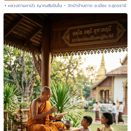
• หลวงตามหาบัว ญาณสัมปันโน - วัดป่าบ้านตาด อ.เมือง จ.อุดรธานี