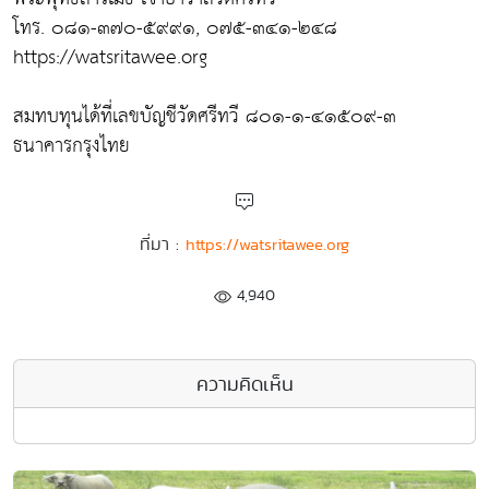
โทร. ๐๘๑-๓๗๐-๕๙๙๑, ๐๗๕-๓๔๑-๒๔๘
https://watsritawee.org
สมทบทุนได้ที่เลขบัญชีวัดศรีทวี ๘๐๑-๑-๔๑๕๐๙-๓
ธนาคารกรุงไทย
ที่มา :
https://watsritawee.org
4,940
ความคิดเห็น