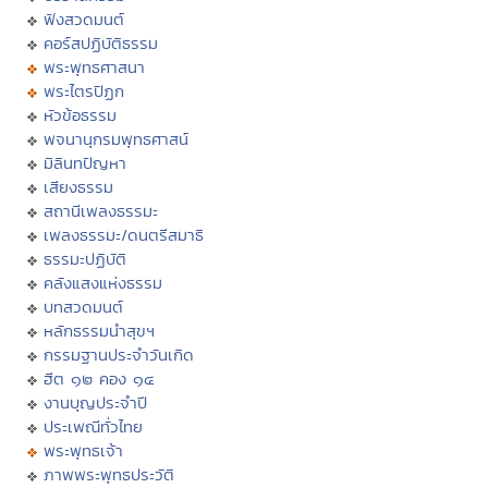
ฟังสวดมนต์
คอร์สปฏิบัติธรรม
พระพุทธศาสนา
พระไตรปิฏก
หัวข้อธรรม
พจนานุกรมพุทธศาสน์
มิลินทปัญหา
เสียงธรรม
สถานีเพลงธรรมะ
เพลงธรรมะ/ดนตรีสมาธิ
ธรรมะปฏิบัติ
คลังแสงแห่งธรรม
บทสวดมนต์
หลักธรรมนำสุขฯ
กรรมฐานประจำวันเกิด
ฮีต ๑๒ คอง ๑๔
งานบุญประจำปี
ประเพณีทั่วไทย
พระพุทธเจ้า
ภาพพระพุทธประวัติ