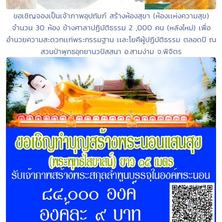
ขอเชิญจองเป็นเจ้าภาพอุปถัมภ์ สร้างห้องสุขา (ห้องเเห่งความสุข)
จำนวน 30 ห้อง ข้างศาลาปฏิบัติธรรม 2 ,000 คน (หลังใหม่) เพื่อ
อำนวยความสะดวกเเก่พระกรรมฐาน เเละโยคีผู้ปฏิบัติธรรม ตลอดปี ณ
สวนป่าพุทธอุทยานวปัสสนา อ.สามง่าม จ.พิจิตร