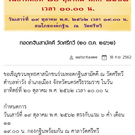
ทอดกฐินสามัคคี วัดศรีทวี (๒๐ ต.ค. ๒๕๖๒)
watsritawee
18 ก.ย. 2562
ขอเชิญชวนพุทธศาสนิกชนร่วมทอดกฐินสามัคคี ณ วัดศรีทวี
ตำบลท่าวัง อำเภอเมือง จังหวัดนครศรีธรรมราช ในวัน
อาทิตย์ที่ ๒๐ ตุลาคม พ.ศ. ๒๕๖๒ เวลา ๑๐.๐๐ น.
กำหนดการ
วันเสาร์ที่ ๑๙ ตุลาคม พ.ศ. ๒๕๖๒ ตรงกับแรม ๖ ค่ำ เดือน
๑๑
๑๙.๐๐ น. กองกฐินพร้อมกัน ณ ศาลาวัดศรีทวี