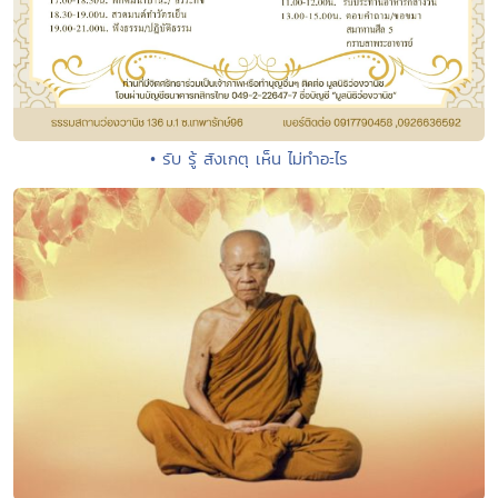
• รับ รู้ สังเกตุ เห็น ไม่ทำอะไร