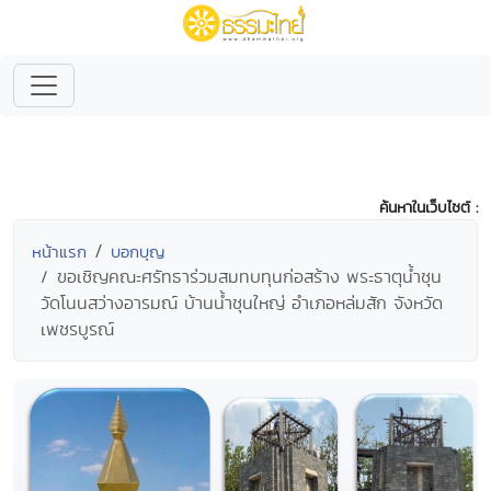
ค้นหาในเว็บไซต์ :
หน้าแรก
บอกบุญ
ขอเชิญคณะศรัทธาร่วมสมทบทุนก่อสร้าง พระธาตุน้ำชุน
วัดโนนสว่างอารมณ์ บ้านน้ำชุนใหญ่ อำเภอหล่มสัก จังหวัด
เพชรบูรณ์