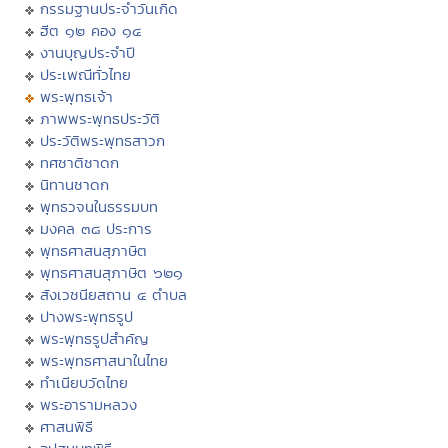
กรรมฐานประจำวันเกิด
ฮีต ๑๒ คอง ๑๔
งานบุญประจำปี
ประเพณีทั่วไทย
พระพุทธเจ้า
ภาพพระพุทธประวัติ
ประวัติพระพุทธสาวก
ทศชาติชาดก
นิทานชาดก
พุทธวจนในธรรมบท
มงคล ๓๘ ประการ
พุทธศาสนสุภาษิต
พุทธศาสนสุภาษิต ๖๒๑
สังเวชนียสถาน ๔ ตำบล
ปางพระพุทธรูป
พระพุทธรูปสำคัญ
พระพุทธศาสนาในไทย
ทำเนียบวัดไทย
พระอารามหลวง
ศาสนพิธี