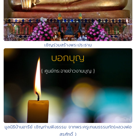
เชิญร่วมสร้างพระประธาน
มูลนิธิบ้านอารีย์ เชิญท่านฟังธรรม จากพระครูเกษมธรรมทัต(หลวงพ่อ
สุรศักดิ์ )