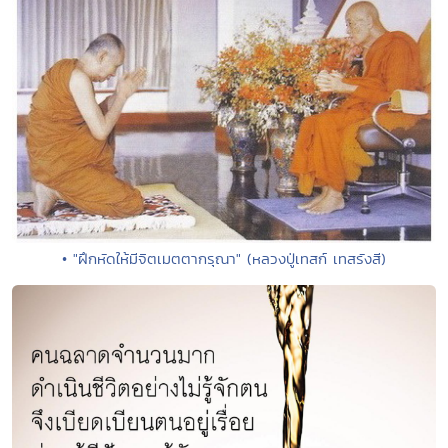
• "ฝึกหัดให้มีจิตเมตตากรุณา" (หลวงปู่เทสก์ เทสรังสี)