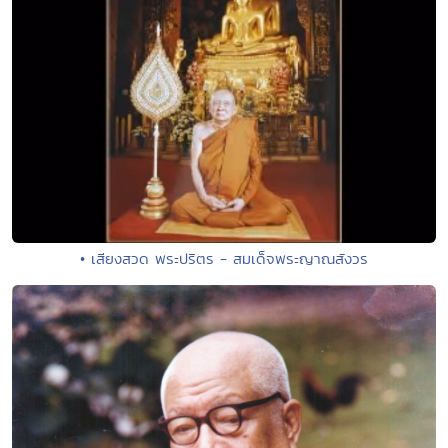
• เสียงสวด พระปริตร - สมเด็จพระญาณสังวร