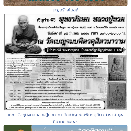
บุญสร้างโบสถ์
แจก วัตถุมงคลหลวงปู่ทวด ณ วัดเบญจมบพิตรดุสิตวนาราม ๑๕
มีนาคม ๒๕๕๔