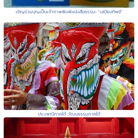
เชิญร่วมบุญเป็นเจ้าภาพพิมพ์หนังสือธรรมะ "เสบียงทิพย์"
ประเพณีภาคใต้ วัฒนธรรมภาคใต้