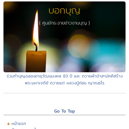
ร่วมทำบุญฉลองอายุวัฒนมงคล 83 ปี และ ถวายผ้าป่าสามัคคีสร้าง
พระมหาเจดีย์ ถวายแด่ หลวงปู่ท่อน ญาณธโร
Go To Top
หน้าแรก