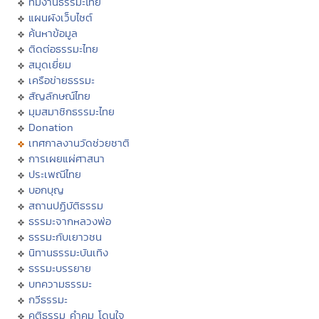
ทีมงานธรรมะไทย
แผนผังเว็บไซต์
ค้นหาข้อมูล
ติดต่อธรรมะไทย
สมุดเยี่ยม
เครือข่ายธรรมะ
สัญลักษณ์ไทย
มุมสมาชิกธรรมะไทย
Donation
เทศกาลงานวัดช่วยชาติ
การเผยแผ่ศาสนา
ประเพณีไทย
บอกบุญ
สถานปฏิบัติธรรม
ธรรมะจากหลวงพ่อ
ธรรมะกับเยาวชน
นิทานธรรมะบันเทิง
ธรรมะบรรยาย
บทความธรรมะ
กวีธรรมะ
คติธรรม คำคม โดนใจ