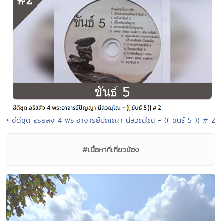
• ซีดีชุด อริยสัจ 4 พระอาจารย์ปัญญา นีลวณฺโณ - (( ขันธ์ 5 )) # 2
#เนื้อหาที่เกี่ยวข้อง