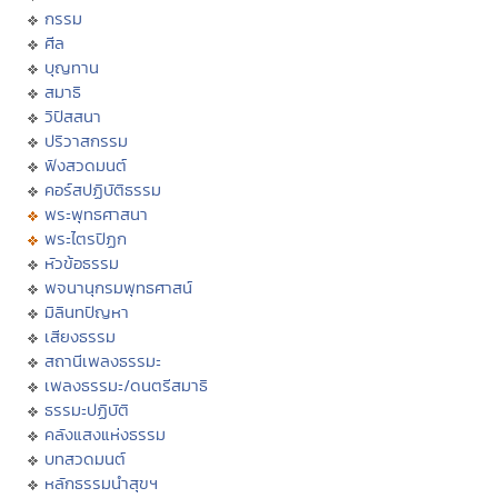
กรรม
ศีล
บุญทาน
สมาธิ
วิปัสสนา
ปริวาสกรรม
ฟังสวดมนต์
คอร์สปฏิบัติธรรม
พระพุทธศาสนา
พระไตรปิฏก
หัวข้อธรรม
พจนานุกรมพุทธศาสน์
มิลินทปัญหา
เสียงธรรม
สถานีเพลงธรรมะ
เพลงธรรมะ/ดนตรีสมาธิ
ธรรมะปฏิบัติ
คลังแสงแห่งธรรม
บทสวดมนต์
หลักธรรมนำสุขฯ