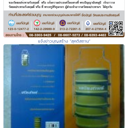
แจ้งข่าวบุญสร้าง “สุคติสถาน”