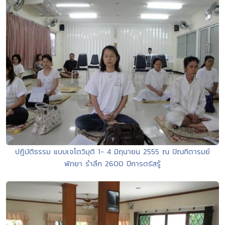
ปฏิบัติธรรม แบบเจโตวิมุติ 1- 4 มิถุนายน 2555 ณ ปัณฑิตารมย์
พัทยา รำลึก 2600 ปีการตรัสรู้