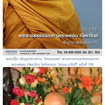
อมรกรุ๊ป เชิญทุกท่านร่วม “อ่านตนเอง” ผ่านการบรรยายธรรมจาก
พระพยอม กัลยาโณ ในกิจกรรม “ธรรมะวาไรตี้” ครั้งที่ 139