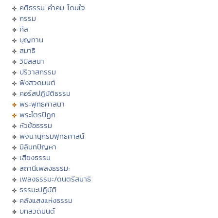
คติธรรม คำคม โดนใจ
กรรม
ศีล
บุญทาน
สมาธิ
วิปัสสนา
ปริวาสกรรม
ฟังสวดมนต์
คอร์สปฏิบัติธรรม
พระพุทธศาสนา
พระไตรปิฏก
หัวข้อธรรม
พจนานุกรมพุทธศาสน์
มิลินทปัญหา
เสียงธรรม
สถานีเพลงธรรมะ
เพลงธรรมะ/ดนตรีสมาธิ
ธรรมะปฏิบัติ
คลังแสงแห่งธรรม
บทสวดมนต์