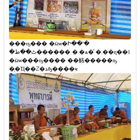
���ҧ��� �ӹѡ�Ի��ʹ�
�ٹ��ط������ �.�ѧ�ͧ �.��ɳ��š
�ӹѡ���ҧ���� ��觡�����ҧ
�֧�Ҵ��Ź�دԡ����ҹ