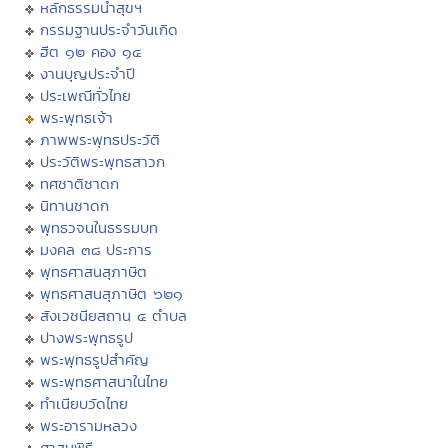
หลักธรรมนำสุขฯ
กรรมฐานประจำวันเกิด
ฮีต ๑๒ คอง ๑๔
งานบุญประจำปี
ประเพณีทั่วไทย
พระพุทธเจ้า
ภาพพระพุทธประวัติ
ประวัติพระพุทธสาวก
ทศชาติชาดก
นิทานชาดก
พุทธวจนในธรรมบท
มงคล ๓๘ ประการ
พุทธศาสนสุภาษิต
พุทธศาสนสุภาษิต ๖๒๑
สังเวชนียสถาน ๔ ตำบล
ปางพระพุทธรูป
พระพุทธรูปสำคัญ
พระพุทธศาสนาในไทย
ทำเนียบวัดไทย
พระอารามหลวง
ศาสนพิธี