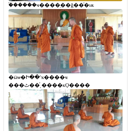
�֡�����ҹ����຺��ǧ��ͨ�ѭ
�ӹѡ�Ի��ʹҡ����ҹ
���ٹ��֡ͺ����кǪ����