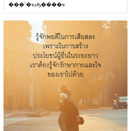
���˹�ҡدԡ����ҹ