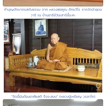
ทำบุญตักบาตรสดับธรรม จาก หลวงพ่อคูณ ติกฺขวีโร จากวัดป่าอุดม
วารี ณ บ้านอารีย์วันเสาร์นี้นะคะ
."จิตนี้มันต้องอาศัยสติ จึงจะสงบ" (หลวงปู่เหรียญ วรลาโภ)