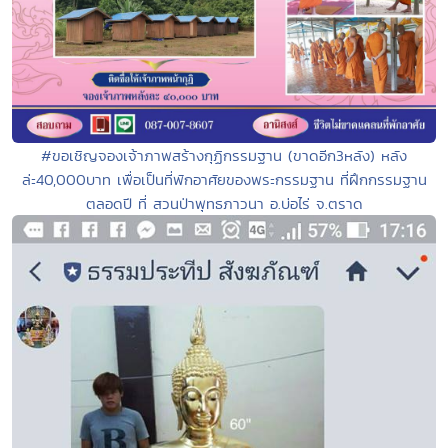
#ขอเชิญจองเจ้าภาพสร้างกุฏิกรรมฐาน (ขาดอีก3หลัง) หลัง
ล่ะ40,000บาท เพื่อเป็นที่พักอาศัยของพระกรรมฐาน ที่ฝึกกรรมฐาน
ตลอดปี ที่ สวนป่าพุทธภาวนา อ.บ่อไร่ จ.ตราด