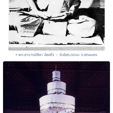
• พระอาจารย์สีลา อิสสโร - วัดอิสระธรรม จ.สกลนคร