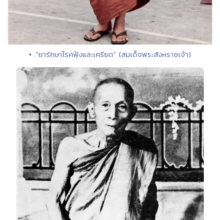
• ."ยารักษาโรคฟุ้งและเครียด" (สมเด็จพระสังหราชเจ้า)