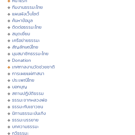
หน้าแรก
ทีมงานธรรมะไทย
แผนผังเว็บไซต์
ค้นหาข้อมูล
ติดต่อธรรมะไทย
สมุดเยี่ยม
เครือข่ายธรรมะ
สัญลักษณ์ไทย
มุมสมาชิกธรรมะไทย
Donation
เทศกาลงานวัดช่วยชาติ
การเผยแผ่ศาสนา
ประเพณีไทย
บอกบุญ
สถานปฏิบัติธรรม
ธรรมะจากหลวงพ่อ
ธรรมะกับเยาวชน
นิทานธรรมะบันเทิง
ธรรมะบรรยาย
บทความธรรมะ
กวีธรรมะ