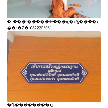
�ͺ��� �ͧ����Ҿ���ҧ�دԡ����ҹ
��/�Ź� 0822205051
�Դ��������Ҿ