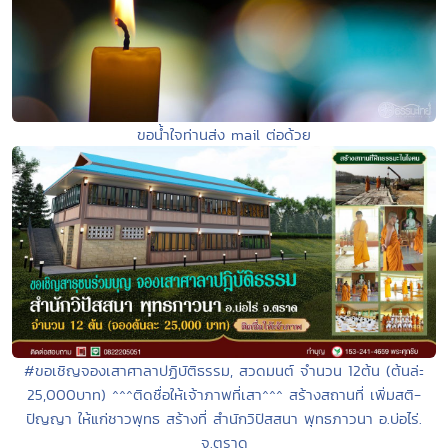
ขอน้ำใจท่านส่ง mail ต่อด้วย
#ขอเชิญจองเสาศาลาปฏิบัติธรรม, สวดมนต์ จำนวน 12ต้น (ต้นล่ะ
25,000บาท) ^^^ติดชื่อให้เจ้าภาพที่เสา^^^ สร้างสถานที่ เพิ่มสติ-
ปัญญา ให้แก่ชาวพุทธ สร้างที่ สำนักวิปัสสนา พุทธภาวนา อ.บ่อไร่.
จ.ตราด