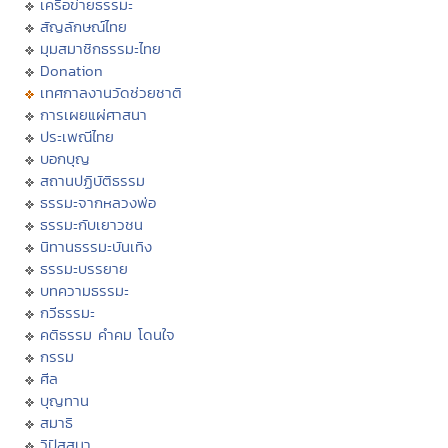
เครือข่ายธรรมะ
สัญลักษณ์ไทย
มุมสมาชิกธรรมะไทย
Donation
เทศกาลงานวัดช่วยชาติ
การเผยแผ่ศาสนา
ประเพณีไทย
บอกบุญ
สถานปฏิบัติธรรม
ธรรมะจากหลวงพ่อ
ธรรมะกับเยาวชน
นิทานธรรมะบันเทิง
ธรรมะบรรยาย
บทความธรรมะ
กวีธรรมะ
คติธรรม คำคม โดนใจ
กรรม
ศีล
บุญทาน
สมาธิ
วิปัสสนา