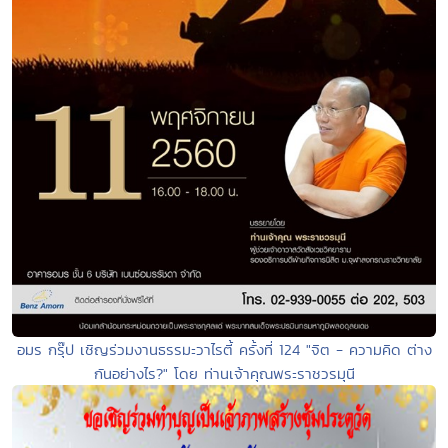
อมร กรุ๊ป เชิญร่วมงานธรรมะวาไรตี้ ครั้งที่ 124 "จิต - ความคิด ต่าง
กันอย่างไร?" โดย ท่านเจ้าคุณพระราชวรมุนี