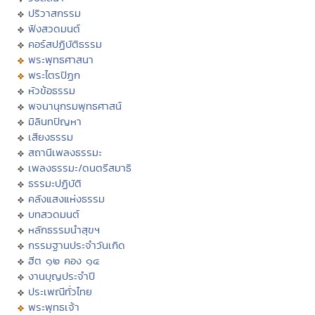
ปริวาสกรรม
ฟังสวดมนต์
คอร์สปฏิบัติธรรม
พระพุทธศาสนา
พระไตรปิฏก
หัวข้อธรรม
พจนานุกรมพุทธศาสน์
มิลินทปัญหา
เสียงธรรม
สถานีเพลงธรรมะ
เพลงธรรมะ/ดนตรีสมาธิ
ธรรมะปฏิบัติ
คลังแสงแห่งธรรม
บทสวดมนต์
หลักธรรมนำสุขฯ
กรรมฐานประจำวันเกิด
ฮีต ๑๒ คอง ๑๔
งานบุญประจำปี
ประเพณีทั่วไทย
พระพุทธเจ้า