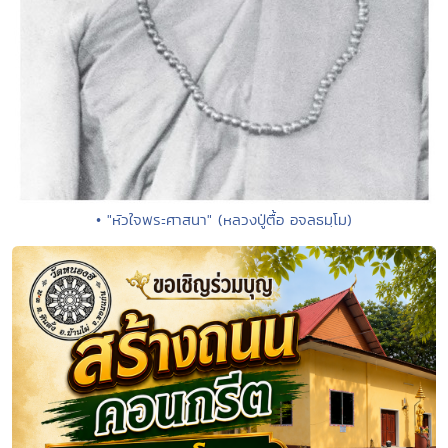
• "หัวใจพระศาสนา" (หลวงปู่ตื้อ อจลธมฺโม)