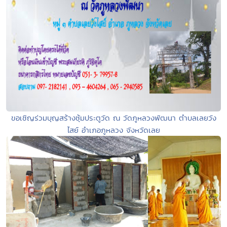
ขอเชิญร่วมบุญสร้างซุ้มประตูวัด ณ วัดภูหลวงพัฒนา ตำบลเลยวัง
ไสย์ อำเภอภูหลวง จังหวัดเลย