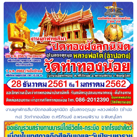
งานผูกพัทธสีมาปิดทองฝังลูกนิมิต อุโบสถจตุรมุข หลวงพ่อโต (ซำปอ
กง) วัดท่าทองน้อย ต.ศรีภิรมย์ อ.พรหมพิราม จ.พิษณุโลก