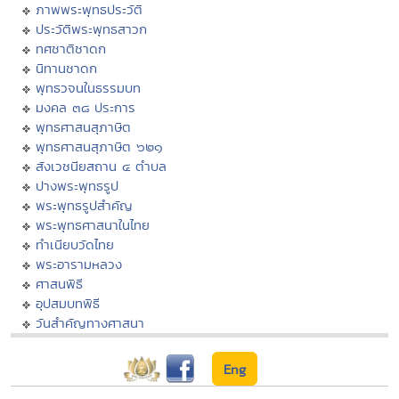
ภาพพระพุทธประวัติ
ประวัติพระพุทธสาวก
ทศชาติชาดก
นิทานชาดก
พุทธวจนในธรรมบท
มงคล ๓๘ ประการ
พุทธศาสนสุภาษิต
พุทธศาสนสุภาษิต ๖๒๑
สังเวชนียสถาน ๔ ตำบล
ปางพระพุทธรูป
พระพุทธรูปสำคัญ
พระพุทธศาสนาในไทย
ทำเนียบวัดไทย
พระอารามหลวง
ศาสนพิธี
อุปสมบทพิธี
วันสำคัญทางศาสนา
Eng