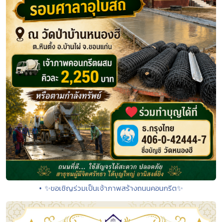
• ✨ขอเชิญร่วมเป็นเจ้าภาพสร้างถนนคอนกรีต✨