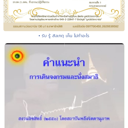
• รับ รู้ สังเกตุ เห็น ไม่ทำอะไร