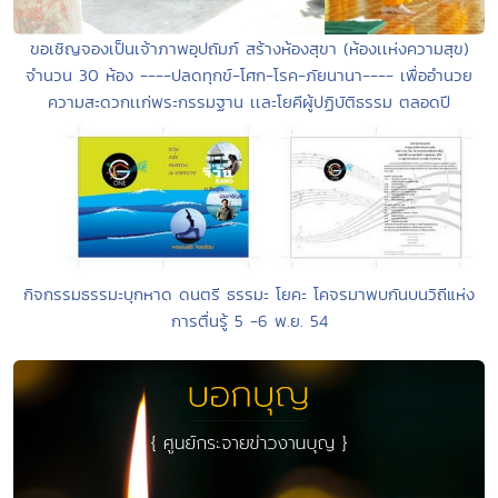
ขอเชิญจองเป็นเจ้าภาพอุปถัมภ์ สร้างห้องสุขา (ห้องเเห่งความสุข)
จำนวน 30 ห้อง ----ปลดทุกข์-โศก-โรค-ภัยนานา---- เพื่ออำนวย
ความสะดวกเเก่พระกรรมฐาน เเละโยคีผู้ปฏิบัติธรรม ตลอดปี
กิจกรรมธรรมะบุกหาด ดนตรี ธรรมะ โยคะ โคจรมาพบกันบนวิถีแห่ง
การตื่นรู้ 5 -6 พ.ย. 54