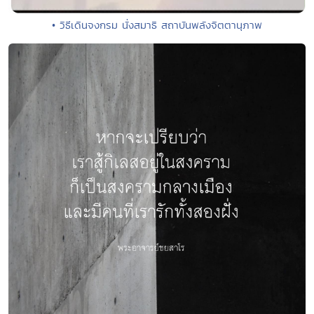
• วิธีเดินจงกรม นั่งสมาธิ สถาบันพลังจิตตานุภาพ