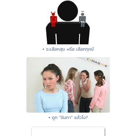
• จะเลือกสุข หรือ เลือกทุกข์
• ถูก "นินทา" แล้วไง?