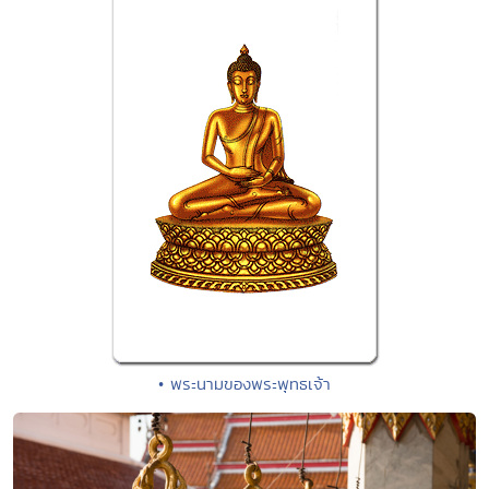
• พระนามของพระพุทธเจ้า