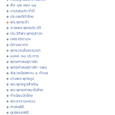
ฮีต ๑๒ คอง ๑๔
งานบุญประจำปี
ประเพณีทั่วไทย
พระพุทธเจ้า
ภาพพระพุทธประวัติ
ประวัติพระพุทธสาวก
ทศชาติชาดก
นิทานชาดก
พุทธวจนในธรรมบท
มงคล ๓๘ ประการ
พุทธศาสนสุภาษิต
พุทธศาสนสุภาษิต ๖๒๑
สังเวชนียสถาน ๔ ตำบล
ปางพระพุทธรูป
พระพุทธรูปสำคัญ
พระพุทธศาสนาในไทย
ทำเนียบวัดไทย
พระอารามหลวง
ศาสนพิธี
อุปสมบทพิธี