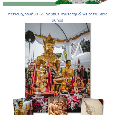
ตารางบุญก่อนสิ้นปี 60 วัดชลประทานรังสฤษดิ์ พระอารามหลวง
นนทบุรี