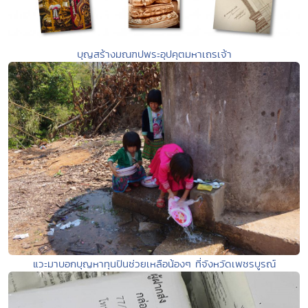
บุญสร้างมณฑปพระอุปคุตมหาเถรเจ้า
แวะมาบอกบุญหาทุนปันช่วยเหลือน้องๆ ที่จังหวัดเพชรบูรณ์