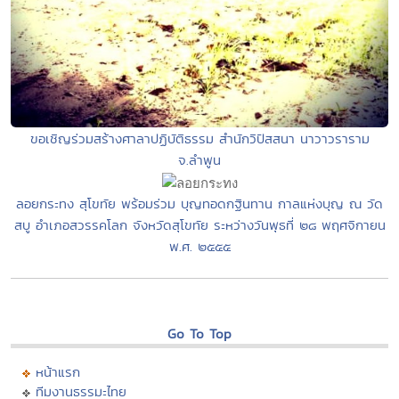
ขอเชิญร่วมสร้างศาลาปฏิบัติธรรม สำนักวิปัสสนา นาวาวราราม
จ.ลำพูน
ลอยกระทง สุโขทัย พร้อมร่วม บุญทอดกฐินทาน กาลแห่งบุญ ณ วัด
สบู อำเภอสวรรคโลก จังหวัดสุโขทัย ระหว่างวันพุธที่ ๒๘ พฤศจิกายน
พ.ศ. ๒๕๕๕
Go To Top
หน้าแรก
ทีมงานธรรมะไทย