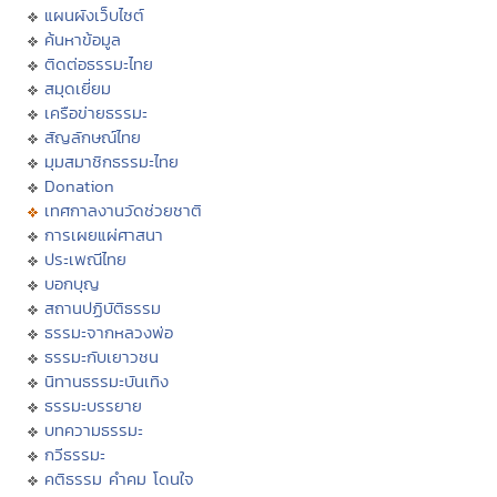
แผนผังเว็บไซต์
ค้นหาข้อมูล
ติดต่อธรรมะไทย
สมุดเยี่ยม
เครือข่ายธรรมะ
สัญลักษณ์ไทย
มุมสมาชิกธรรมะไทย
Donation
เทศกาลงานวัดช่วยชาติ
การเผยแผ่ศาสนา
ประเพณีไทย
บอกบุญ
สถานปฏิบัติธรรม
ธรรมะจากหลวงพ่อ
ธรรมะกับเยาวชน
นิทานธรรมะบันเทิง
ธรรมะบรรยาย
บทความธรรมะ
กวีธรรมะ
คติธรรม คำคม โดนใจ