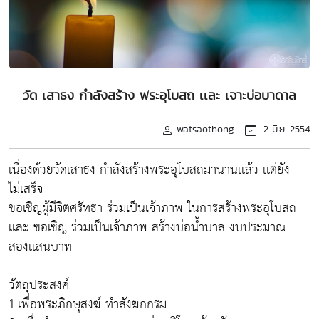
วัด เสาธง กำลังสร้าง พระอุโบสถ เเละ เจาะบ่อบาดาล
watsaothong
2 มิ.ย. 2554
เนื่องด้วยวัดเสาธง กำลังสร้างพระอุโบสถมานานเเล้ว เเต่ยัง
ไม่เสร็จ
ขอเชิญผู้มีจิตศรัทธา ร่วมเป็นเจ้าภาพ ในการสร้างพระอุโบสถ
เเละ ขอเชิญ ร่วมเป็นเจ้าภาพ สร้างบ่อน้ำบาล งบประมาณ
สองเเสนบาท
วัตถุประสงค์
1.เพื่อพระภิกษุสงฆ์ ทำสังฆกกรม