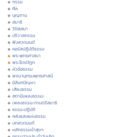
กรรม
ศีล
บุญทาน
สมาธิ
วิปัสสนา
ปริวาสกรรม
ฟังสวดมนต์
คอร์สปฏิบัติธรรม
พระพุทธศาสนา
พระไตรปิฏก
หัวข้อธรรม
พจนานุกรมพุทธศาสน์
มิลินทปัญหา
เสียงธรรม
สถานีเพลงธรรมะ
เพลงธรรมะ/ดนตรีสมาธิ
ธรรมะปฏิบัติ
คลังแสงแห่งธรรม
บทสวดมนต์
หลักธรรมนำสุขฯ
กรรมฐานประจำวันเกิด