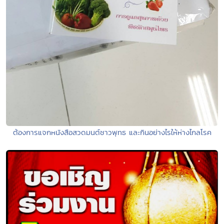
ต้องการแจกหนังสือสวดมนต์ชาวพุทธ และกินอย่างไรให้ห่างไกลโรค