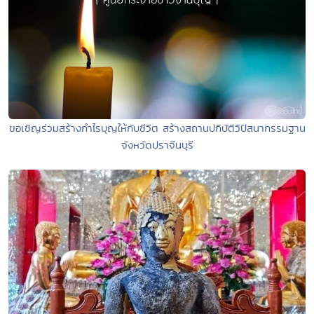
ขอเชิญร่วมสร้างกำไรบุญให้กับชีวิต สร้างสถานปกิบัติวิปัสนากรรมฐาน
จังหวัดปราจีนบุรี