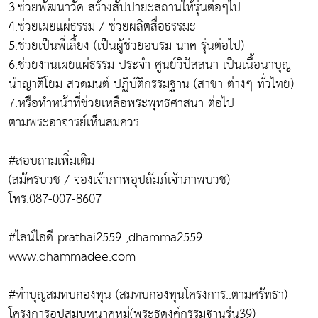
3.ช่วยพัฒนาวัด สร้างสัปปายะสถานให้รุ่นต่อๆไป
4.ช่วยเผยเเผ่ธรรม / ช่วยผลิตสื่อธรรมะ
5.ช่วยเป็นพี่เลี้ยง (เป็นผู้ช่วยอบรม นาค รุ่นต่อไป)
6.ช่วยงานเผยเเผ่ธรรม ประจำ ศูนย์วิปัสสนา เป็นเนื้อนาบุญ
นำญาติโยม สวดมนต์ ปฏิบัติกรรมฐาน (สาขา ต่างๆ ทั่วไทย)
7.หรือทำหน้าที่ช่วยเหลือพระพุทธศาสนา ต่อไป
ตามพระอาจารย์เห็นสมควร
#สอบถามเพิ่มเติม
(สมัครบวช / จองเจ้าภาพอุปถัมภ์เจ้าภาพบวช)
โทร.087-007-8607
#ไลน์ไอดี prathai2559 ,dhamma2559
www.dhammadee.com
#ทำบุญสมทบกองทุน (สมทบกองทุนโครงการ..ตามศรัทธา)
โครงการอุปสมบทนาคหมู่(พระธุดงค์กรรมฐานรุ่น39)