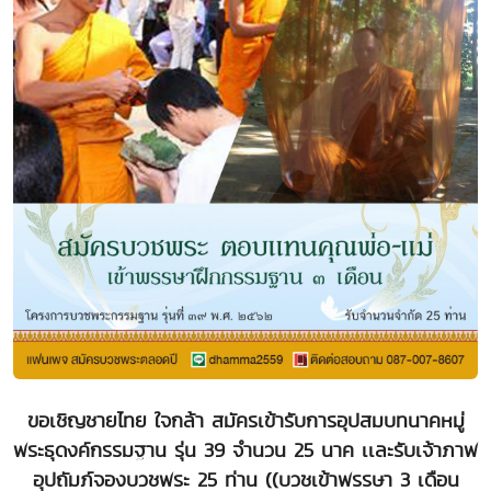
ขอเชิญชายไทย ใจกล้า สมัครเข้ารับการอุปสมบทนาคหมู่
พระธุดงค์กรรมฐาน รุ่น 39 จำนวน 25 นาค เเละรับเจ้าภาพ
อุปถัมภ์จองบวชพระ 25 ท่าน ((บวชเข้าพรรษา 3 เดือน