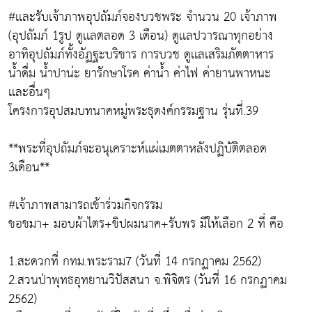
#เเละรับเจ้าภาพอุปถัมภ์จองบวชพระ จำนวน 20 เจ้าภาพ
(อุปถัมภ์ 1รูป ดูเเลตลอด 3 เดือน) ดูเเลปวารณาทุกอย่าง
อาทิอุปถัมภ์ทั้งอัฏฐะบริขาร การบวช ดูเเลเสริมภัตตาหาร
น้ำดื่ม น้ำปาน่ะ ยารักษาโรค ค่าน้ำ ค่าไฟ ค่ายานพาหนะ
เเละอื่นๆ
โครงการอุปสมบทนาคหมู่พระธุดงค์กรรมฐาน รุ่นที่.39
**พระที่อุปถัมภ์จะอนุเคราะห์เเผ่เมตตาหลังปฏิบัติตลอด
3เดือน**
#เจ้าภาพสามารถเข้าร่วมกิจกรรม
ขอขมา+ มอบผ้าไตร+ขิปผมนาค+รับพร มีให้เลือก 2 ที่ คือ
1.สะดวกที่ กทม.พระราม7 (วันที่ 14 กรกฏาคม 2562)
2.สวนป่าพุทธอุทยานวิปัสสนา จ.พิจิตร (วันที่ 16 กรกฏาคม
2562)