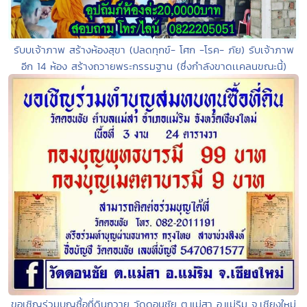
รับบเจ้าภาพ สร้างห้องสุขา (ปลดทุกข์- โศก -โรค- ภัย) รับเจ้าภาพ
อีก 14 ห้อง สร้างถวายพระกรรมฐาน (ซึ่งกำลังขาดเเคลนขณะนี้)
ขอเชิญร่วมบุญซื้อที่ดินถวาย วัดดอนชัย ต.แม่สา อ.แม่ริม จ.เชียงใหม่