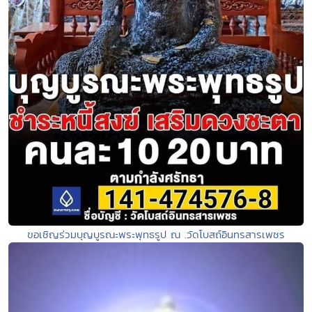
ขอเชิญร่วมบุญบูรณะพระพุทธรูป ณ .วัดโบสถ์อินทรสารเพชร