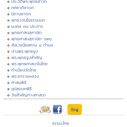
ประวัติพระพุทธสาวก
ทศชาติชาดก
นิทานชาดก
พุทธวจนในธรรมบท
มงคล ๓๘ ประการ
พุทธศาสนสุภาษิต
พุทธศาสนสุภาษิต ๖๒๑
สังเวชนียสถาน ๔ ตำบล
ปางพระพุทธรูป
พระพุทธรูปสำคัญ
พระพุทธศาสนาในไทย
ทำเนียบวัดไทย
พระอารามหลวง
ศาสนพิธี
อุปสมบทพิธี
วันสำคัญทางศาสนา
Eng
ธรรมะไทย