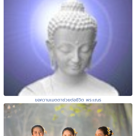
ขอความเมตตาช่วยต่อชีวิต พระเณร