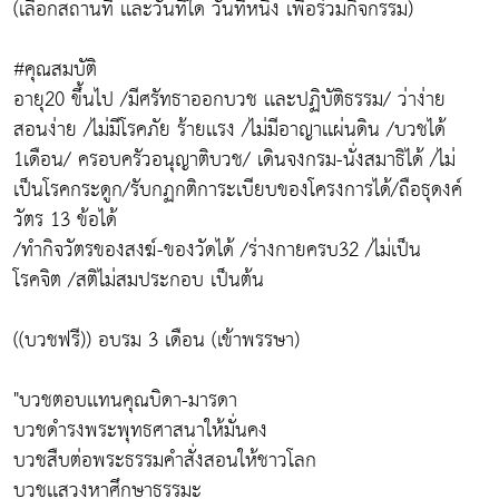
(เลือกสถานที่ เเละวันที่ใด วันที่หนึ่ง เพื่อร่วมกิจกรรม)
#คุณสมบัติ
อายุ20 ขึ้นไป /มีศรัทธาออกบวช เเละปฏิบัติธรรม/ ว่าง่าย
สอนง่าย /ไม่มีโรคภัย ร้ายเเรง /ไม่มีอาญาเเผ่นดิน /บวชได้
1เดือน/ ครอบครัวอนุญาติบวช/ เดินจงกรม-นั่งสมาธิได้ /ไม่
เป็นโรคกระดูก/รับกฏกติการะเบียบของโครงการได้/ถือธุดงค์
วัตร 13 ข้อได้
/ทำกิจวัตรของสงฆ์-ของวัดได้ /ร่างกายครบ32 /ไม่เป็น
โรคจิต /สติไม่สมประกอบ เป็นต้น
((บวชฟรี)) อบรม 3 เดือน (เข้าพรรษา)
"บวชตอบเเทนคุณบิดา-มารดา
บวชดำรงพระพุทธศาสนาให้มั่นคง
บวชสืบต่อพระธรรมคำสั่งสอนให้ชาวโลก
บวชเเสวงหาศึกษาธรรมะ