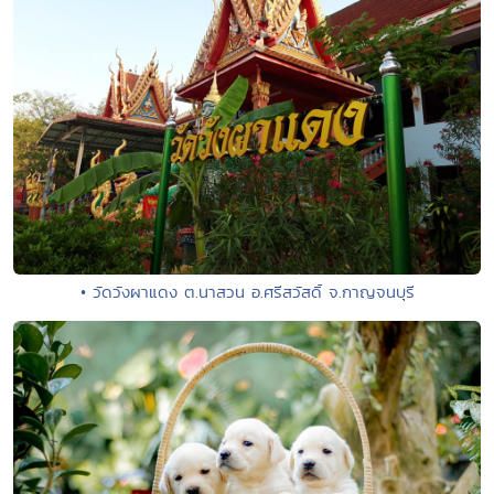
• วัดวังผาแดง ต.นาสวน อ.ศรีสวัสดิ์ จ.กาญจนบุรี