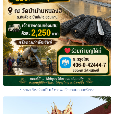
• ✨ขอเชิญร่วมเป็นเจ้าภาพสร้างถนนคอนกรีต✨