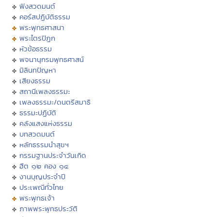
ฟังสวดมนต์
คอร์สปฏิบัติธรรม
พระพุทธศาสนา
พระไตรปิฏก
หัวข้อธรรม
พจนานุกรมพุทธศาสน์
มิลินทปัญหา
เสียงธรรม
สถานีเพลงธรรมะ
เพลงธรรมะ/ดนตรีสมาธิ
ธรรมะปฏิบัติ
คลังแสงแห่งธรรม
บทสวดมนต์
หลักธรรมนำสุขฯ
กรรมฐานประจำวันเกิด
ฮีต ๑๒ คอง ๑๔
งานบุญประจำปี
ประเพณีทั่วไทย
พระพุทธเจ้า
ภาพพระพุทธประวัติ