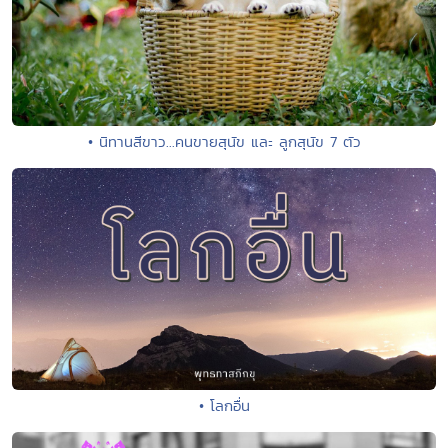
• นิทานสีขาว...คนขายสุนัข และ ลูกสุนัข 7 ตัว
• โลกอื่น