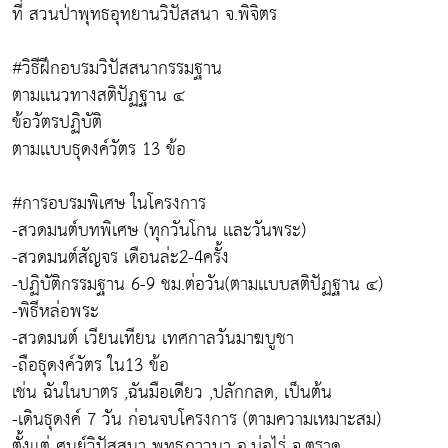
ที่ สวนป่าพุทธอุทยานวิปัสสนา จ.พิจิตร
#วิธีฝึกอบรมวิปัสสนากรรมฐาน
ตามเเนวทางสติปัฏฐาน ๔
ข้อวัตรปฏิบัติ
ตามเเบบธุดงค์วัตร 13 ข้อ
#การอบรมพิเศษ ในโครงการ
-สวดมนต์บทพิเศษ (ทุกวันโกน เเละวันพระ)
-สวดมนต์สัญจร เดือนล่ะ2-4ครั้ง
-ปฏิบัติกรรมฐาน 6-9 ชม.ต่อวัน(ตามเเบบสติปัฏฐาน ๔)
-พิธีหล่อพระ
-สวดมนต์ เวียนเทียน เทศกาลวันมาฆบูชา
-ถือธุดงค์วัตร ใน13 ข้อ
เช่น ฉันในบาตร ,ฉันมือเดียว ,ปลักกลด, เป็นต้น
-เดินธุดงค์ 7 วัน ก่อนจบโครงการ (ตามความเหมาะสม)
ตั้งเเต่ ศูนย์วิปัสสนา พุทธภาวนา อ.บ่อไร่ จ.ตราด