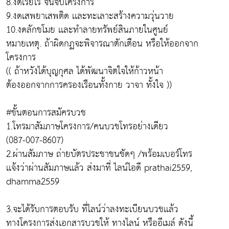
8.งดเรี่ยไร จนจบโครงการ
9.งดเสพยาเสพติด เเละทะเลาะสร้างความวุ่นวาย
10.งดลักขโมย เเละทำลายทรัพย์สินภายในศูนย์
หมายเหตุ. ถ้าผิดกฏจะพิจารณาตักเตือน หรือให้ออกจาก
โครงการ
(( ถ้าหวังได้บุญกุศล ได้พัฒนาจิตใจให้ก้าวหน้า
ต้องออกจากการครองเรือนทั้งกาย วาจา ทั้งใจ ))
#ขั้นตอนการสมัครบวช
1.โทรมาสัมภาษโครงการ/คนบวชโทรอย่างเดียว
(087-007-8607)
2.ผ่านสัมภาษ ถ่ายบัตรประชาชนชัดๆ /พร้อมเบอร์โทร
เเจ้งว่าผ่านสัมภาษเเล้ว ส่งมาที่ ไลน์ไอดี prathai2559,
dhamma2559
3.จะได้รับการตอบรับ ที่ไลน์ว่าลงทะเบียนบวชเเล้ว
ทางโครงการส่งเอกสารบวชให้ ทางไลน์ หรืออีเมล์ ดังนี้