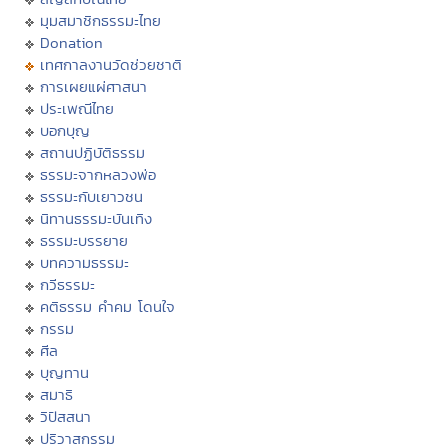
มุมสมาชิกธรรมะไทย
Donation
เทศกาลงานวัดช่วยชาติ
การเผยแผ่ศาสนา
ประเพณีไทย
บอกบุญ
สถานปฏิบัติธรรม
ธรรมะจากหลวงพ่อ
ธรรมะกับเยาวชน
นิทานธรรมะบันเทิง
ธรรมะบรรยาย
บทความธรรมะ
กวีธรรมะ
คติธรรม คำคม โดนใจ
กรรม
ศีล
บุญทาน
สมาธิ
วิปัสสนา
ปริวาสกรรม