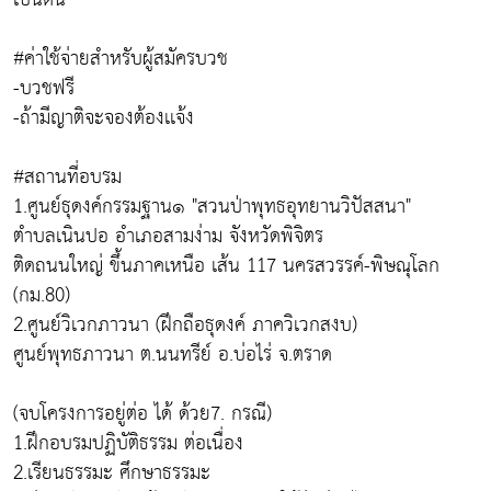
#ค่าใช้จ่ายสำหรับผู้สมัครบวช
-บวชฟรี
-ถ้ามีญาติจะจองต้องเเจ้ง
#สถานที่อบรม
1.ศูนย์ธุดงค์กรรมฐาน๑ "สวนป่าพุทธอุทยานวิปัสสนา"
ตำบลเนินปอ อำเภอสามง่าม จังหวัดพิจิตร
ติดถนนใหญ่ ขึ้นภาคเหนือ เส้น 117 นครสวรรค์-พิษณุโลก
(กม.80)
2.ศูนย์วิเวกภาวนา (ฝึกถือธุดงค์ ภาควิเวกสงบ)
ศูนย์พุทธภาวนา ต.นนทรีย์ อ.บ่อไร่ จ.ตราด
(จบโครงการอยู่ต่อ ได้ ด้วย7. กรณี)
1.ฝึกอบรมปฏิบัติธรรม ต่อเนื่อง
2.เรียนธรรมะ ศึกษาธรรมะ