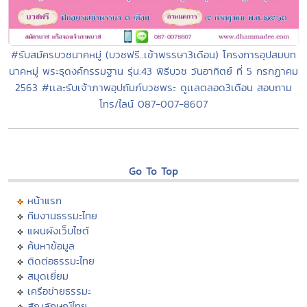
#รับสมัครบวชนาคหมู่ (บวชฟรี..เข้าพรรษา3เดือน) โครงการอุปสมบท
นาคหมู่ พระธุดงค์กรรมฐาน รุ่น.43 พิธีบวช วันอาทิตย์ ที่ 5 กรกฏาคม
2563 #เเละรับเจ้าภาพอุปถัมภ์บวชพระ ดูเเลตลอด3เดือน สอบถาม
โทร/ไลน์ 087-007-8607
Go To Top
หน้าแรก
ทีมงานธรรมะไทย
แผนผังเว็บไซต์
ค้นหาข้อมูล
ติดต่อธรรมะไทย
สมุดเยี่ยม
เครือข่ายธรรมะ
สัญลักษณ์ไทย