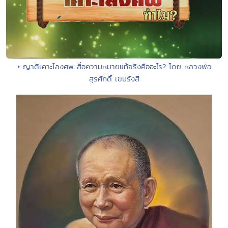
• ญาติเคาะโลงศพ..สื่อความหมายแท้จริงคืออะไร? โดย หลวงพ่อ
สุรศักดิ์ เขมรังสี