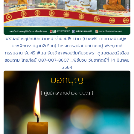
#รับสมัครอุปสมบทนาคหมู่ จำนวน15 นาค (บวชฟรี..เทศกาลมาฆบูชา
บวชฝึกกรรมฐาน2เดือน) โครงการอุปสมบทนาคหมู่ พระธุดงค์
กรรมฐาน รุ่น.45 #เเละรับเจ้าภาพอุปถัมภ์บวชพระ ดูเเลตลอด2เดือน
สอบถาม โทร/ไลน์ 087-007-8607 ...พิธีบวช วันอาทิตย์ที่ 14 มีนาคม
2564