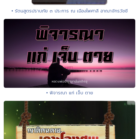
• รัตนสูตรปราบภัย ๓ ประการ ณ เมืองไพศาลี อาณาจักรวัชชี
• พิจารณา แก่ เจ็บ ตาย