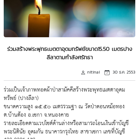
ร่วมสร้างพระพุทธเมตตาอุดมทรัพย์ขนาด15.50 เมตรปาง
ลีลาตามกำลังศรัทธา
nitinai
30 ธ.ค. 2553
ร่วมเป็นเจ้าภาพทอดผ้าป่าสามัคคีสร้างพระพุทธเมตตาอุดม
ทรัพย์ (ปางลีลา)
ขนาดความสูง ๑๕.๕๐ เมตรรวมฐา ณ วัดป่าดอนหม้อทอง
ต.บ้านต้อง อ.เซกา จ.หนองคาย
รายละเอียดตามเวปไซต์ด้านล่างหรือสามารถโอนเงินเข้าบัญชี
พระนิตินัย อุดมกัน ธนาคารกรุงไทย สาขาเซกา เลขที่บัญชี