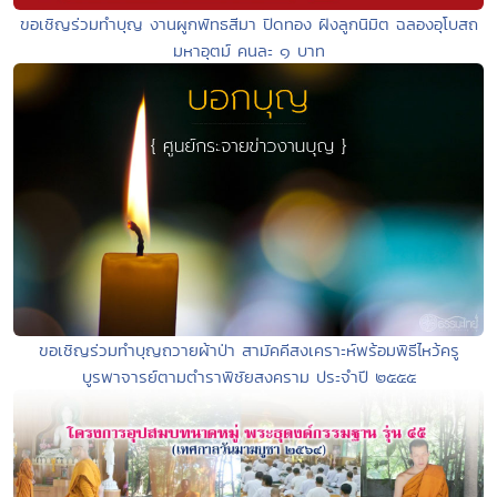
ขอเชิญร่วมทำบุญ งานผูกพัทธสีมา ปิดทอง ฝังลูกนิมิต ฉลองอุโบสถ
มหาอุตม์ คนละ ๑ บาท
ขอเชิญร่วมทำบุญถวายผ้าป่า สามัคคีสงเคราะห์พร้อมพิธีไหว้ครู
บูรพาจารย์ตามตำราพิชัยสงคราม ประจำปี ๒๕๕๕