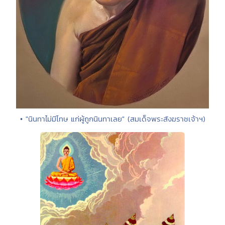
• "นินทาไม่มีโทษ แก่ผู้ถูกนินทาเลย" (สมเด็จพระสังฆราชเจ้าฯ)