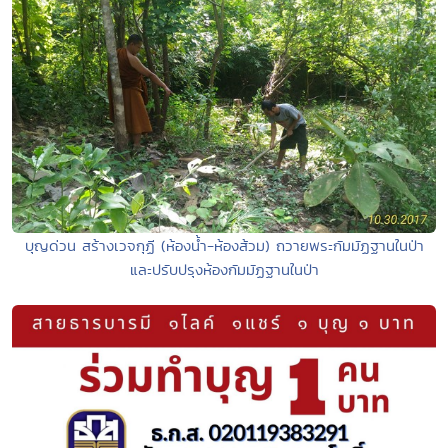
บุญด่วน สร้างเวจกุฏี (ห้องน้ำ-ห้องส้วม) ถวายพระกัมมัฏฐานในป่า
และปรับปรุงห้องกัมมัฏฐานในป่า