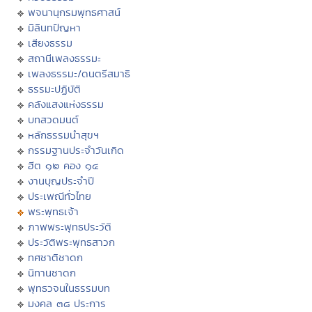
พจนานุกรมพุทธศาสน์
มิลินทปัญหา
เสียงธรรม
สถานีเพลงธรรมะ
เพลงธรรมะ/ดนตรีสมาธิ
ธรรมะปฏิบัติ
คลังแสงแห่งธรรม
บทสวดมนต์
หลักธรรมนำสุขฯ
กรรมฐานประจำวันเกิด
ฮีต ๑๒ คอง ๑๔
งานบุญประจำปี
ประเพณีทั่วไทย
พระพุทธเจ้า
ภาพพระพุทธประวัติ
ประวัติพระพุทธสาวก
ทศชาติชาดก
นิทานชาดก
พุทธวจนในธรรมบท
มงคล ๓๘ ประการ