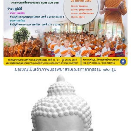
ขอเชิญเป็นเจ้าภาพบรรพชาสามเณรทายาทธรรม ๗๐ รูป