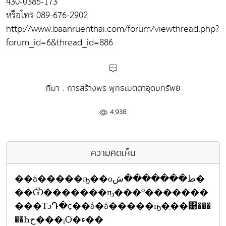
430-0385-173
หรือโทร 089-676-2902
http://www.baanruenthai.com/forum/viewthread.php?
forum_id=6&thread_id=886
ที่มา : การสร้างพระพุทธเมตตาอุดมทรัพย์
4,938
ความคิดเห็น
��á�����ҧ��оط�������ش�
��Ѿ�������ҧ���º�������
���ТͻԴ�ç��á�á�����ҧ�֧��͹���
��Һح���¡Ѻ�ء��