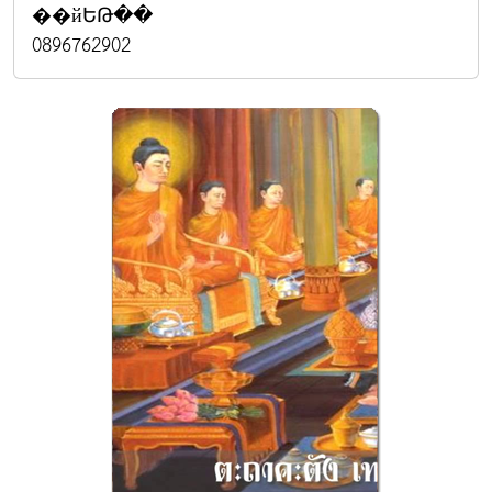
��йԵԹ��
0896762902