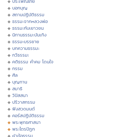
ประเพณีไทย
บอกบุญ
สถานปฏิบัติธรรม
ธรรมะจากหลวงพ่อ
ธรรมะกับเยาวชน
นิทานธรรมะบันเทิง
ธรรมะบรรยาย
บทความธรรมะ
กวีธรรมะ
คติธรรม คำคม โดนใจ
กรรม
ศีล
บุญทาน
สมาธิ
วิปัสสนา
ปริวาสกรรม
ฟังสวดมนต์
คอร์สปฏิบัติธรรม
พระพุทธศาสนา
พระไตรปิฏก
หัวข้อธรรม