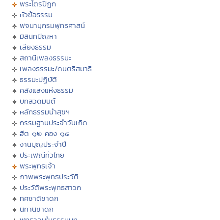
พระไตรปิฏก
หัวข้อธรรม
พจนานุกรมพุทธศาสน์
มิลินทปัญหา
เสียงธรรม
สถานีเพลงธรรมะ
เพลงธรรมะ/ดนตรีสมาธิ
ธรรมะปฏิบัติ
คลังแสงแห่งธรรม
บทสวดมนต์
หลักธรรมนำสุขฯ
กรรมฐานประจำวันเกิด
ฮีต ๑๒ คอง ๑๔
งานบุญประจำปี
ประเพณีทั่วไทย
พระพุทธเจ้า
ภาพพระพุทธประวัติ
ประวัติพระพุทธสาวก
ทศชาติชาดก
นิทานชาดก
พุทธวจนในธรรมบท