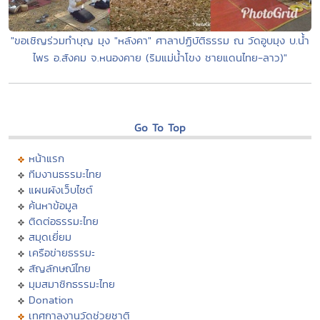
"ขอเชิญร่วมทำบุญ มุง "หลังคา" ศาลาปฏิบัติธรรม ณ วัดอูบมุง บ.น้ำ
ไพร อ.สังคม จ.หนองคาย (ริมแม่น้ำโขง ชายแดนไทย-ลาว)"
Go To Top
หน้าแรก
ทีมงานธรรมะไทย
แผนผังเว็บไซต์
ค้นหาข้อมูล
ติดต่อธรรมะไทย
สมุดเยี่ยม
เครือข่ายธรรมะ
สัญลักษณ์ไทย
มุมสมาชิกธรรมะไทย
Donation
เทศกาลงานวัดช่วยชาติ