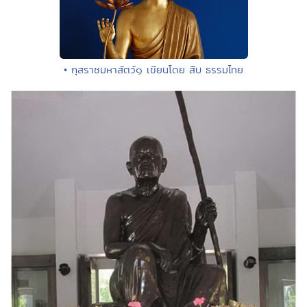
• กุสราชมหาสัตว์๑ เขียนโดย สืบ ธรรมไทย