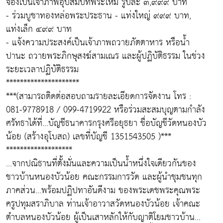
จองเป็นเจ้าภาพอุปสมบทพระใหม่ รูปละ ๓,๙๙๙ บาท
- ร่วมบูชาทองหล่อพระประธาน - แท่งใหญ่ ๙๙๙ บาท,
แท่งเล็ก ๔๙๙ บาท
- แจ้งความประสงค์เป็นเจ้าภาพถวายภัตตาหาร หรือน้ำ
ปานะ ถวายพระภิกษุสงฆ์สามเณร และผู้ปฏิบัติธรรม ในช่วง
ระยะเวลาปฏิบัติธรรม
*********************
***(สามารถติดต่อสอบถามรายละเอียดการจัดงาน โทร :
081-9778918 / 099-4719922 หรือร่วมสะสมบุญตามกำลัง
ศรัทธาได้ที่...บัญชีธนาคารกรุงศรีอยุธยา ชื่อบัญชีวัดหนองบัว
น้อย (สร้างอุโบสถ) เลขที่บัญชี 1351543505 )***
*******************
...จากปณิธานที่ตั้งมั่นและความเป็นน้ำหนึ่งใจเดียวกันของ
ชาวบ้านหนองบัวน้อย คณะกรรมการวัด และผู้นำชุมชนทุก
ภาคส่วน...พร้อมปฏิปทาอันดีงาม ของพระเดชพระคุณพระ
ครูปทุมสราภิบาล ท่านเจ้าอาวาสวัดหนองบัวน้อย เจ้าคณะ
ตำบลหนองบัวน้อย ผู้เป็นเสาหลักให้กับญาติโยมชาวบ้าน...