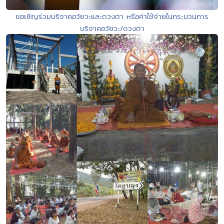
ขอเชิญร่วมบริจาคอวัยวะและดวงตา หรือค่าใช้จ่ายในกระบวนการ
บริจาคอวัยวะ/ดวงตา