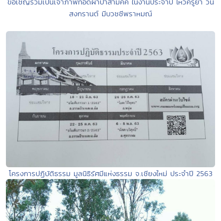
ขอเชิญร่วมเป็นเจ้าภาพทอดผ้าป่าสามัคคี ในงานประจำปี ไหว้ครูยา วัน
สงกรานต์ มีบวชชีพราหมณ์
โครงการปฏิบัติธรรม มูลนิธิรัศมีแห่งธรรม จ.เชียงใหม่ ประจำปี 2563