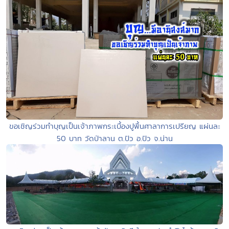
ขอเชิญร่วมทำบุญเป็นเจ้าภาพกระเบื้องปูพื้นศาลาการเปรียญ แผ่นละ
50 บาท วัดป่าลาน ต.ปัว อ.ปัว จ.น่าน