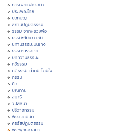
การเผยแผ่ศาสนา
ประเพณีไทย
บอกบุญ
สถานปฏิบัติธรรม
ธรรมะจากหลวงพ่อ
ธรรมะกับเยาวชน
นิทานธรรมะบันเทิง
ธรรมะบรรยาย
บทความธรรมะ
กวีธรรมะ
คติธรรม คำคม โดนใจ
กรรม
ศีล
บุญทาน
สมาธิ
วิปัสสนา
ปริวาสกรรม
ฟังสวดมนต์
คอร์สปฏิบัติธรรม
พระพุทธศาสนา