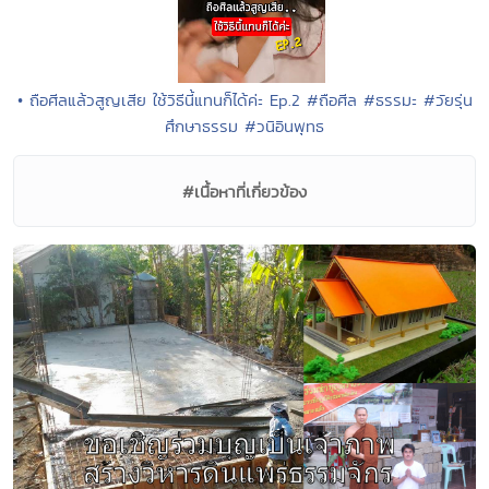
• ถือศีลแล้วสูญเสีย ใช้วิธีนี้แทนก็ได้ค่ะ Ep.2 #ถือศีล #ธรรมะ #วัยรุ่น
ศึกษาธรรม #วนิอินพุทธ
#เนื้อหาที่เกี่ยวข้อง