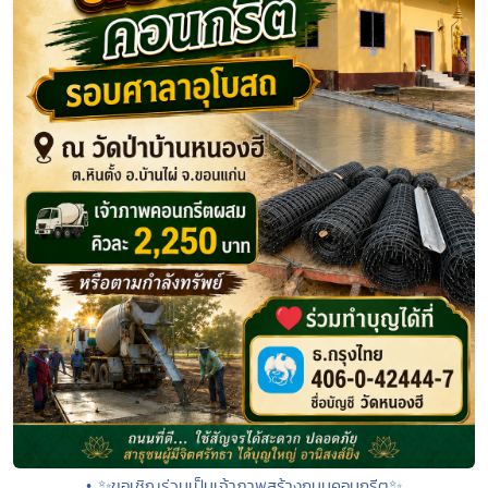
• ✨ขอเชิญร่วมเป็นเจ้าภาพสร้างถนนคอนกรีต✨