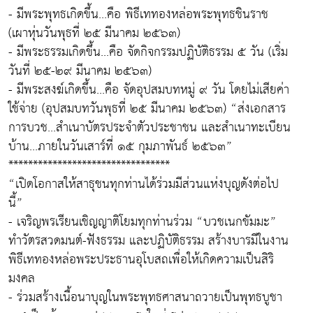
- มีพระพุทธเกิดขึ้น...คือ พิธีเททองหล่อพระพุทธชินราช
(เผาหุ่นวันพุธที่ ๒๕ มีนาคม ๒๕๖๓)
- มีพระธรรมเกิดขึ้น...คือ จัดกิจกรรมปฏิบัติธรรม ๕ วัน (เริ่ม
วันที่ ๒๕-๒๙ มีนาคม ๒๕๖๓)
- มีพระสงฆ์เกิดขึ้น...คือ จัดอุปสมบทหมู่ ๙ วัน โดยไม่เสียค่า
ใช้จ่าย (อุปสมบทวันพุธที่ ๒๕ มีนาคม ๒๕๖๓) “ส่งเอกสาร
การบวช...สำเนาบัตรประจำตัวประชาชน และสำเนาทะเบียน
บ้าน...ภายในวันเสาร์ที่ ๑๕ กุมภาพันธ์ ๒๕๖๓”
*********************************
“เปิดโอกาสให้สาธุชนทุกท่านได้ร่วมมีส่วนแห่งบุญดังต่อไป
นี้”
- เจริญพรเรียนเชิญญาติโยมทุกท่านร่วม “บวชเนกขัมมะ”
ทำวัตรสวดมนต์-ฟังธรรม และปฏิบัติธรรม สร้างบารมีในงาน
พิธีเททองหล่อพระประธานอุโบสถเพื่อให้เกิดความเป็นสิริ
มงคล
- ร่วมสร้างเนื้อนาบุญในพระพุทธศาสนาถวายเป็นพุทธบูชา