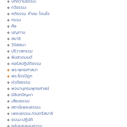
บทความธรรมะ
กวีธรรมะ
คติธรรม คำคม โดนใจ
กรรม
ศีล
บุญทาน
สมาธิ
วิปัสสนา
ปริวาสกรรม
ฟังสวดมนต์
คอร์สปฏิบัติธรรม
พระพุทธศาสนา
พระไตรปิฏก
หัวข้อธรรม
พจนานุกรมพุทธศาสน์
มิลินทปัญหา
เสียงธรรม
สถานีเพลงธรรมะ
เพลงธรรมะ/ดนตรีสมาธิ
ธรรมะปฏิบัติ
คลังแสงแห่งธรรม