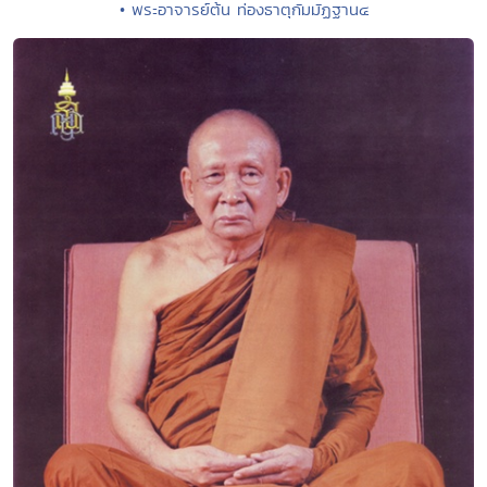
• พระอาจารย์ต้น ท่องธาตุกัมมัฏฐาน๔