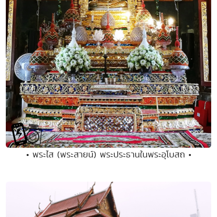
• พระไส (พระสายน์) พระประธานในพระอุโบสถ •