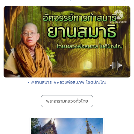
• #ยานสมาธิ #หลวงพ่อสมภพ โชติปัญโญ
พระอารามหลวงทั่วไทย