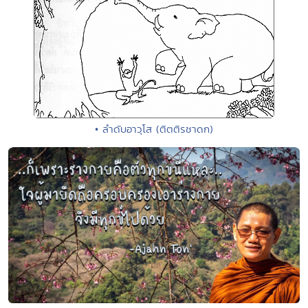
• ลำดับอาวุโส (ติตติรชาดก)