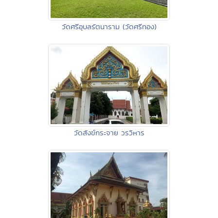
วัดศรีอุบลรัตนาราม (วัดศรีทอง)
วัดสังข์กระจาย วรวิหาร