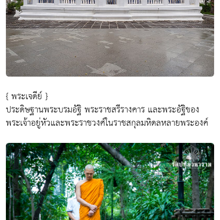
{ พระเจดีย์ }
ประดิษฐานพระบรมอัฐิ พระราชสรีรางคาร และพระอัฐิของ
พระเจ้าอยู่หัวและพระราชวงศ์ในราชสกุลมหิดลหลายพระองค์