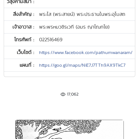
วิสุงคามสีมา :
สิ่งสำคัญ :
พระไส (พระสายน์) พระประธานในพระอุโบสถ
เจ้าอาวาส :
พระพรหมวชิรเวที (อมร ญาโณทโย)
โทรศัพท์ :
022516469
เว็บไซต์ :
https://www.facebook.com/pathumwanaram/
แผนที่ :
https://goo.gl/maps/NiE7J7TTh9AX9TkC7
17,062