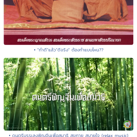
• "ทำดี"แล้ว"ดีจริง" ต้องทำแบบไหน??
• ดนตรีบรรเลงพิณจีนเพื่อสมาธิ สุขกาย สบายใจ (relax music)