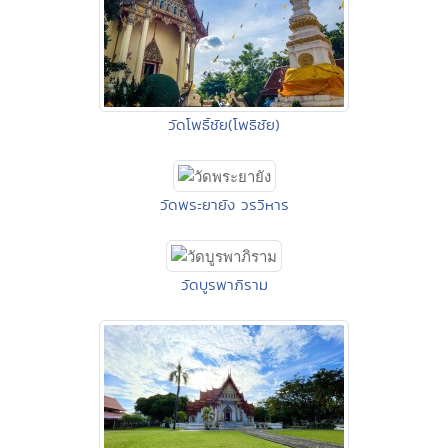
วัดโพธิ์ชัย(โพธิชัย)
วัดพระยายัง วรวิหาร
วัดบูรพาภิราม