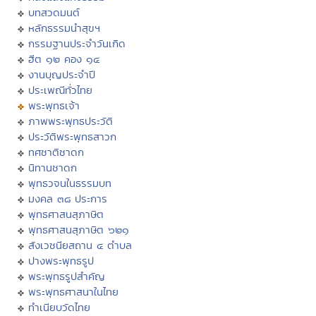
บทสวดมนต์
หลักธรรมนำสุขฯ
กรรมฐานประจำวันเกิด
ฮีต ๑๒ คอง ๑๔
งานบุญประจำปี
ประเพณีทั่วไทย
พระพุทธเจ้า
ภาพพระพุทธประวัติ
ประวัติพระพุทธสาวก
ทศชาติชาดก
นิทานชาดก
พุทธวจนในธรรมบท
มงคล ๓๘ ประการ
พุทธศาสนสุภาษิต
พุทธศาสนสุภาษิต ๖๒๑
สังเวชนียสถาน ๔ ตำบล
ปางพระพุทธรูป
พระพุทธรูปสำคัญ
พระพุทธศาสนาในไทย
ทำเนียบวัดไทย