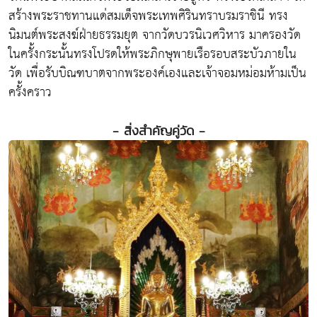
สร้างพระราชทานแด่สมเด็จพระเทพศิรินทราบรมราชินี ทรง
นิมนต์พระสงฆ์ฝ่ายธรรมยุต จากวัดบวรนิเวศวิหาร มาครองวัด
ในครั้งกระนั้นทรงโปรดให้พระภิกษุพายเรือรอบสระบัวภายใน
วัด เพื่อรับบิณฑบาตจากพระองค์เองและเจ้าจอมหม่อมห้ามเป็น
ครั้งคราว
- สิ่งสำคัญคู่วัด -